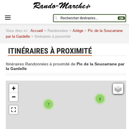
Vous êtes ici :
Accueil
> Randonnées >
Ariège
>
Pic de la Soucarrane
par la Gardelle
> Itinéraires à proximité
ITINÉRAIRES À PROXIMITÉ
Itinéraires
Randonnées
à proximité de
Pic de la Soucarrane par
la Gardelle
+
Cartes IGN
−
Open Topo Map
2
7
Open Street Map
ESRI Word Imagery
Photographies aériennes