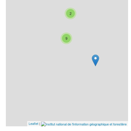
2
9
Leaflet
|