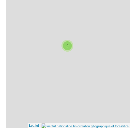
2
Leaflet
|