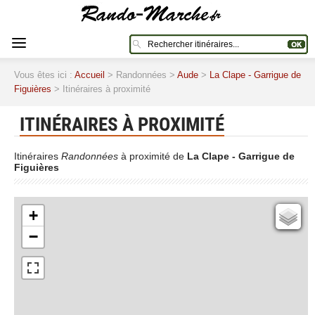
Vous êtes ici :
Accueil
> Randonnées >
Aude
>
La Clape - Garrigue de
Figuières
> Itinéraires à proximité
ITINÉRAIRES À PROXIMITÉ
Itinéraires
Randonnées
à proximité de
La Clape - Garrigue de
Figuières
+
Cartes IGN
−
Open Topo Map
Open Street Map
ESRI Word Imagery
Photographies aériennes