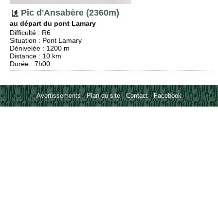
Pic d'Ansabère (2360m)
au départ du pont Lamary
Difficulté
:
R6
Situation
:
Pont Lamary
Dénivelée
: 1200 m
Distance
: 10 km
Durée
: 7h00
Avertissements
-
Plan du site
-
Contact
-
Facebook