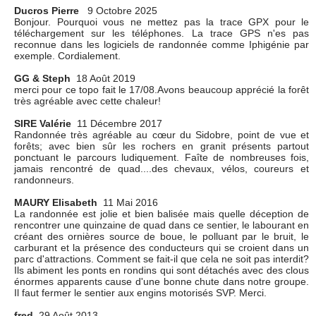
Ducros Pierre
9 Octobre 2025
Bonjour. Pourquoi vous ne mettez pas la trace GPX pour le
téléchargement sur les téléphones. La trace GPS n'es pas
reconnue dans les logiciels de randonnée comme Iphigénie par
exemple. Cordialement.
GG & Steph
18 Août 2019
merci pour ce topo fait le 17/08.Avons beaucoup apprécié la forêt
très agréable avec cette chaleur!
SIRE Valérie
11 Décembre 2017
Randonnée très agréable au cœur du Sidobre, point de vue et
forêts; avec bien sûr les rochers en granit présents partout
ponctuant le parcours ludiquement. Faîte de nombreuses fois,
jamais rencontré de quad....des chevaux, vélos, coureurs et
randonneurs.
MAURY Elisabeth
11 Mai 2016
La randonnée est jolie et bien balisée mais quelle déception de
rencontrer une quinzaine de quad dans ce sentier, le labourant en
créant des ornières source de boue, le polluant par le bruit, le
carburant et la présence des conducteurs qui se croient dans un
parc d'attractions. Comment se fait-il que cela ne soit pas interdit?
Ils abiment les ponts en rondins qui sont détachés avec des clous
énormes apparents cause d'une bonne chute dans notre groupe.
Il faut fermer le sentier aux engins motorisés SVP. Merci.
fred
29 Août 2013