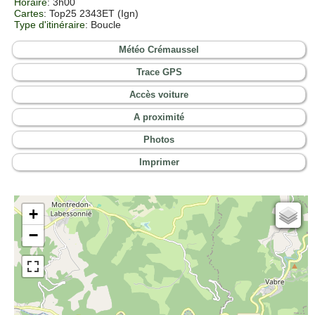
Horaire
: 3h00
Cartes
: Top25 2343ET (Ign)
Type d'itinéraire
: Boucle
Météo Crémaussel
Trace GPS
Accès voiture
A proximité
Photos
Imprimer
+
Cartes IGN
−
Open Topo Map
Open Street Map
ESRI Word Imagery
Photographies aériennes