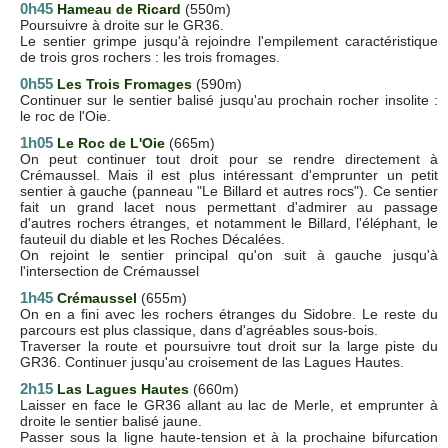
0h45
Hameau de Ricard
(550m)
Poursuivre à droite sur le GR36.
Le sentier grimpe jusqu'à rejoindre l'empilement caractéristique
de trois gros rochers : les trois fromages.
0h55
Les Trois Fromages
(590m)
Continuer sur le sentier balisé jusqu'au prochain rocher insolite :
le roc de l'Oie.
1h05
Le Roc de L'Oie
(665m)
On peut continuer tout droit pour se rendre directement à
Crémaussel. Mais il est plus intéressant d'emprunter un petit
sentier à gauche (panneau "Le Billard et autres rocs"). Ce sentier
fait un grand lacet nous permettant d'admirer au passage
d'autres rochers étranges, et notamment le Billard, l'éléphant, le
fauteuil du diable et les Roches Décalées.
On rejoint le sentier principal qu'on suit à gauche jusqu'à
l'intersection de Crémaussel
1h45
Crémaussel
(655m)
On en a fini avec les rochers étranges du Sidobre. Le reste du
parcours est plus classique, dans d'agréables sous-bois.
Traverser la route et poursuivre tout droit sur la large piste du
GR36. Continuer jusqu'au croisement de las Lagues Hautes.
2h15
Las Lagues Hautes
(660m)
Laisser en face le GR36 allant au lac de Merle, et emprunter à
droite le sentier balisé jaune.
Passer sous la ligne haute-tension et à la prochaine bifurcation