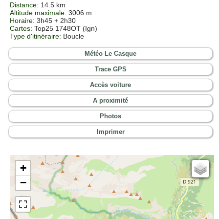
Distance
: 14.5 km
Altitude maximale
: 3006 m
Horaire
: 3h45 + 2h30
Cartes
:
Top25 1748OT (Ign)
Type d'itinéraire
: Boucle
Météo Le Casque
Trace GPS
Accès voiture
A proximité
Photos
Imprimer
+
Cartes IGN
−
Open Topo Map
Open Street Map
ESRI Word Imagery