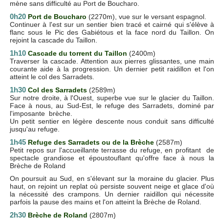
mène sans difficulté au Port de Boucharo.
0h20
Port de Boucharo
(2270m), vue sur le versant espagnol.
Continuer à l'est sur un sentier bien tracé et cairné qui s'élève à
flanc sous le Pic des Gabiétous et la face nord du Taillon. On
rejoint la cascade du Taillon.
1h10
Cascade du torrent du Taillon
(2400m)
Traverser la cascade. Attention aux pierres glissantes, une main
courante aide à la progression. Un dernier petit raidillon et l'on
atteint le col des Sarradets.
1h30
Col des Sarradets
(2589m)
Sur notre droite, à l'Ouest, superbe vue sur le glacier du Taillon.
Face à nous, au Sud-Est, le refuge des Sarradets, dominé par
l'imposante brèche.
Un petit sentier en légère descente nous conduit sans difficulté
jusqu'au refuge.
1h45
Refuge des Sarradets ou de la Brèche
(2587m)
Petit repos sur l'accueillante terrasse du refuge, en profitant de
spectacle grandiose et époustouflant qu'offre face à nous la
Brèche de Roland
On poursuit au Sud, en s'élevant sur la moraine du glacier. Plus
haut, on rejoint un replat où persiste souvent neige et glace d'où
la nécessité des crampons. Un dernier raidillon qui nécessite
parfois la pause des mains et l'on atteint la Brèche de Roland.
2h30
Brèche de Roland
(2807m)