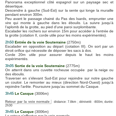
Panorama exceptionnel côté espagnol sur un paysage sec et
désertique.
Descendre à gauche (Sud-Est) sur la sente qui longe la muraille
pendant environ 300m.
Peu avant le passage chainé du Pas des Isards, emprunter une
vire qui monte à gauche dans les éboulis. La suivre jusqu'à
l'aplomb de la grotte, au pied d'une paroi surplombante.
Escalader les rochers sur environ 15m pour accéder à l'entrée de
la grotte (cotation II, corde utile pour les moins expérimentés).
2h50
Entrée de la voie Souterraine
(2750m)
Escalader en opposition au départ (cotation III). On sort par un
étroit orifice qui nécessite de déposer les sacs à dos.
Corde 20m utile pour assurer depuis le haut les moins
expérimentés.
3h05
Sortie de la voie Souterraine
(2775m)
On atterrit dans uns cuvette rocheuse occupée par la neige ou
des éboulis.
Traverser en s'élevant Sud-Est pour rejoindre sur notre gauche
un couloir. Le remonter au mieux (direction Nord-Ouest) jusqu'à
rejoindre l'arête. Poursuivre jusqu’au sommet du Casque.
3h45
Le Casque
(3006m)
Retour par la voie normale
distance: 7.8km ; dénivelé: -800m; durée:
2h30
3h45
Le Casque
(3006m)
Le retour s'effectue par la voie normale.