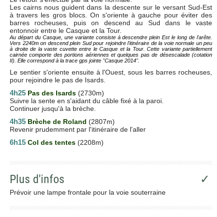
Les cairns nous guident dans la descente sur le versant Sud-Est
à travers les gros blocs. On s'oriente à gauche pour éviter des
barres rocheuses, puis on descend au Sud dans le vaste
entonnoir entre le Casque et la Tour.
Au départ du Casque, une variante consiste à descendre plein Est le long de l'arête.
Vers 2240m on descend plein Sud pour rejoindre l'itinéraire de la voie normale un peu
à droite de la vaste cuvette entre le Casque et la Tour. Cette variante partiellement
cairnée comporte des portions aériennes et quelques pas de désescalade (cotation
II). Elle correspond à la trace gps jointe "Casque 2014".
Le sentier s'oriente ensuite à l'Ouest, sous les barres rocheuses,
pour rejoindre le pas de Isards.
4h25
Pas des Isards
(2730m)
Suivre la sente en s'aidant du câble fixé à la paroi.
Continuer jusqu'à la brèche.
4h35
Brèche de Roland
(2807m)
Revenir prudemment par l'itinéraire de l'aller
6h15
Col des tentes
(2208m)
Plus d'infos
✓
Prévoir une lampe frontale pour la voie souterraine