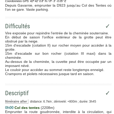
Coordonnées GPS: 42º 42' 0.8'' N / 0º -3' -0.05'' E
Depuis Gavarnie, emprunter la D923 jusqu'au Col des Tentes où
l'on se gare. Vaste parking.
Difficultés
✓
Vire exposée pour rejoindre l'entrée de la cheminée souterraine.
En début de saison l'orifice extérieur de la grotte peut être
obstrué par la neige.
15m d'escalade (cotation II) sur rocher moyen pour accéder à la
grotte.
15m d'escalade sur bon rocher (cotation III maxi) dans la
cheminée.
Au-dessus de la cheminée, la cuvette peut être occupée par un
imposant névé.
Le couloir pour accéder au sommet reste longtemps enneigé.
Crampons et piolets nécessaires jusque tard en saison.
Descriptif
✓
Itinéraire aller
distance: 6.7km ; dénivelé: +800m ; durée: 3h45
0h00
Col des tentes
(2208m)
Emprunter la route goudronnée, interdite à la circulation, qui