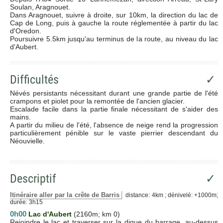
Soulan, Aragnouet.
Dans Aragnouet, suivre à droite, sur 10km, la direction du lac de
Cap de Long, puis à gauche la route réglementée à partir du lac
d'Oredon.
Poursuivre 5.5km jusqu'au terminus de la route, au niveau du lac
d'Aubert.
Difficultés
✓
Névés persistants nécessitant durant une grande partie de l'été
crampons et piolet pour la remontée de l'ancien glacier.
Escalade facile dans la partie finale nécessitant de s'aider des
mains.
A partir du milieu de l'été, l'absence de neige rend la progression
particulièrement pénible sur le vaste pierrier descendant du
Néouvielle.
Descriptif
✓
Itinéraire aller par la crête de Barris
distance: 4km ; dénivelé: +1000m;
durée: 3h15
0h00
Lac d'Aubert
(2160m; km 0)
Rejoindre le lac et traverser sur la digue du barrage, au-dessus