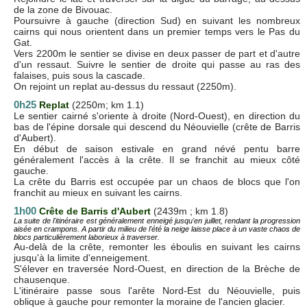
de la zone de Bivouac.
Poursuivre à gauche (direction Sud) en suivant les nombreux
cairns qui nous orientent dans un premier temps vers le Pas du
Gat.
Vers 2200m le sentier se divise en deux passer de part et d'autre
d'un ressaut. Suivre le sentier de droite qui passe au ras des
falaises, puis sous la cascade.
On rejoint un replat au-dessus du ressaut (2250m).
0h25
Replat
(2250m; km 1.1)
Le sentier cairné s'oriente à droite (Nord-Ouest), en direction du
bas de l'épine dorsale qui descend du Néouvielle (crête de Barris
d'Aubert).
En début de saison estivale en grand névé pentu barre
généralement l'accès à la crête. Il se franchit au mieux côté
gauche.
La crête du Barris est occupée par un chaos de blocs que l'on
franchit au mieux en suivant les cairns.
1h00
Crête de Barris d'Aubert
(2439m ; km 1.8)
La suite de l'itinéraire est généralement enneigé jusqu'en juillet, rendant la progression
aisée en crampons. A partir du milieu de l'été la neige laisse place à un vaste chaos de
blocs particulièrement laborieux à traverser.
Au-delà de la crête, remonter les éboulis en suivant les cairns
jusqu'à la limite d'enneigement.
S'élever en traversée Nord-Ouest, en direction de la Brèche de
chausenque.
L'itinéraire passe sous l'arête Nord-Est du Néouvielle, puis
oblique à gauche pour remonter la moraine de l'ancien glacier.