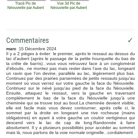
Tracé Pic de
Vue 3d Pic de
Néouvielle par Aubert
Néouvielle par Aubert
Commentaires
✓
marc
15 Décembre 2024
Il y a 2 pièges à éviter: le premier, après le ressaut au dessus du
lac d'aubert (après le passage de la petite hourquette du bas de
la crête de barris)...vous vous retrouvez face à un conglomérat
d'éboulis...ne montez pas mais rester dans l'axe du lac, longeant
un ravin que l'on devine, parallèle au lac, légèrement plus bas.
Continuez par des prairies parsemées de petits ressauts jusqu'au
moment où vous verrez sur votre gauche la face du Néouvielle.
Continuez sur le névé jusqu'au pied de la face du Néouvielle.
Ensuite, attaquez le ressaut, vers la gauche en traversant
complétement le bas de la face du Néouvielle jusqu'à une
cheminée qui se trouve tout au bout.La cheminée devient visible;
elle est facile mais vous devez contourner, après celle ci, le
sommet par la droite en longeant une rive rocheuse (mains
obligatoires) en ayant à votre gauche un couloir vertigineux qui
descend vers le lac de cap de long.Randonnée à faire
absolument. Il y a plusieurs possibilités pour accéder au sommet
mais là, nous parlons de la voie normale originelle...cordialement