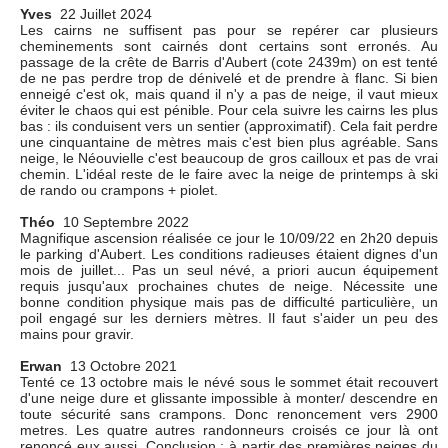
Yves
22 Juillet 2024
Les cairns ne suffisent pas pour se repérer car plusieurs
cheminements sont cairnés dont certains sont erronés. Au
passage de la crête de Barris d'Aubert (cote 2439m) on est tenté
de ne pas perdre trop de dénivelé et de prendre à flanc. Si bien
enneigé c'est ok, mais quand il n'y a pas de neige, il vaut mieux
éviter le chaos qui est pénible. Pour cela suivre les cairns les plus
bas : ils conduisent vers un sentier (approximatif). Cela fait perdre
une cinquantaine de mètres mais c'est bien plus agréable. Sans
neige, le Néouvielle c'est beaucoup de gros cailloux et pas de vrai
chemin. L'idéal reste de le faire avec la neige de printemps à ski
de rando ou crampons + piolet.
Théo
10 Septembre 2022
Magnifique ascension réalisée ce jour le 10/09/22 en 2h20 depuis
le parking d'Aubert. Les conditions radieuses étaient dignes d'un
mois de juillet... Pas un seul névé, a priori aucun équipement
requis jusqu'aux prochaines chutes de neige. Nécessite une
bonne condition physique mais pas de difficulté particulière, un
poil engagé sur les derniers mètres. Il faut s'aider un peu des
mains pour gravir.
Erwan
13 Octobre 2021
Tenté ce 13 octobre mais le névé sous le sommet était recouvert
d'une neige dure et glissante impossible à monter/ descendre en
toute sécurité sans crampons. Donc renoncement vers 2900
metres. Les quatre autres randonneurs croisés ce jour là ont
renoncé eux aussi. Conclusion : à partir des premières neiges du