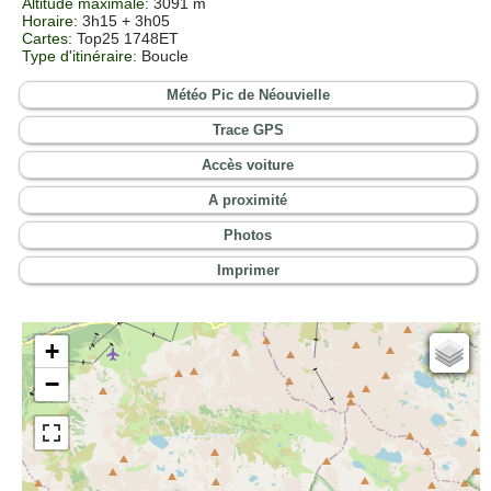
Altitude maximale
: 3091 m
Horaire
: 3h15 + 3h05
Cartes
:
Top25 1748ET
Type d'itinéraire
: Boucle
Météo Pic de Néouvielle
Trace GPS
Accès voiture
A proximité
Photos
Imprimer
+
Cartes IGN
−
Open Topo Map
Open Street Map
ESRI Word Imagery
Photographies aériennes