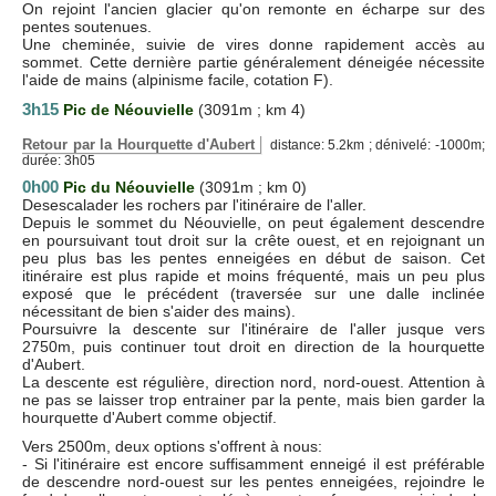
On rejoint l'ancien glacier qu'on remonte en écharpe sur des
pentes soutenues.
Une cheminée, suivie de vires donne rapidement accès au
sommet. Cette dernière partie généralement déneigée nécessite
l'aide de mains (alpinisme facile, cotation F).
3h15
Pic de Néouvielle
(3091m ; km 4)
Retour par la Hourquette d'Aubert
distance: 5.2km ; dénivelé: -1000m;
durée: 3h05
0h00
Pic du Néouvielle
(3091m ; km 0)
Desescalader les rochers par l'itinéraire de l'aller.
Depuis le sommet du Néouvielle, on peut également descendre
en poursuivant tout droit sur la crête ouest, et en rejoignant un
peu plus bas les pentes enneigées en début de saison. Cet
itinéraire est plus rapide et moins fréquenté, mais un peu plus
exposé que le précédent (traversée sur une dalle inclinée
nécessitant de bien s'aider des mains).
Poursuivre la descente sur l'itinéraire de l'aller jusque vers
2750m, puis continuer tout droit en direction de la hourquette
d'Aubert.
La descente est régulière, direction nord, nord-ouest. Attention à
ne pas se laisser trop entrainer par la pente, mais bien garder la
hourquette d'Aubert comme objectif.
Vers 2500m, deux options s'offrent à nous:
- Si l'itinéraire est encore suffisamment enneigé il est préférable
de descendre nord-ouest sur les pentes enneigées, rejoindre le