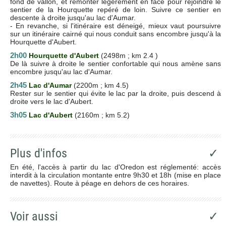
fond de vallon, et remonter légèrement en face pour rejoindre le
sentier de la Hourquette repéré de loin. Suivre ce sentier en
descente à droite jusqu'au lac d'Aumar.
- En revanche, si l'itinéraire est déneigé, mieux vaut poursuivre
sur un itinéraire cairné qui nous conduit sans encombre jusqu'à la
Hourquette d'Aubert.
2h00
Hourquette d'Aubert
(2498m ; km 2.4 )
De là suivre à droite le sentier confortable qui nous amène sans
encombre jusqu'au lac d'Aumar.
2h45
Lac d'Aumar
(2200m ; km 4.5)
Rester sur le sentier qui évite le lac par la droite, puis descend à
droite vers le lac d'Aubert.
3h05
Lac d'Aubert
(2160m ; km 5.2)
Plus d'infos
✓
En été, l'accès à partir du lac d'Oredon est réglementé: accès
interdit à la circulation montante entre 9h30 et 18h (mise en place
de navettes). Route à péage en dehors de ces horaires.
Voir aussi
✓