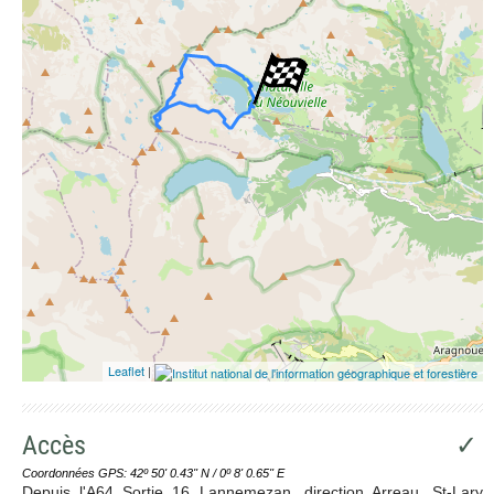
Leaflet
|
Accès
✓
Coordonnées GPS: 42º 50' 0.43'' N / 0º 8' 0.65'' E
Depuis l'A64 Sortie 16 Lannemezan, direction Arreau, St-Lary