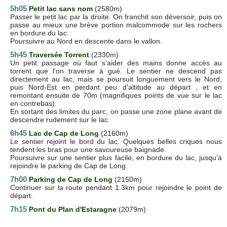
5h05
Petit lac sans nom
(2580m)
Passer le petit lac par la droite. On franchit son déversoir, puis on
passe au mieux une brève portion malcommode sur les rochers
en bordure du lac.
Poursuivre au Nord en descente dans le vallon.
5h45
Traversée Torrent
(2330m)
Un petit passage où faut s'aider des mains donne accès au
torrent que l'on traverse à gué. Le sentier ne descend pas
directement au lac, mais se poursuit longuement vers le Nord,
puis Nord-Est en perdant peu d'altitude au départ , et en
remontant ensuite de 70m (magnifiques points de vue sur le lac
en contrebas).
En sortant des limites du parc, on passe une zone plane avant de
descendre rudement sur le lac.
6h45
Lac de Cap de Long
(2160m)
Le sentier rejoint le bord du lac. Quelques belles criques nous
tendent les bras pour une savoureuse baignade.
Poursuivre sur une sentier plus facile, en bordure du lac, jusqu'à
rejoindre le parking de Cap de Long.
7h00
Parking de Cap de Long
(2150m)
Continuer sur la route pendant 1.3km pour rejoindre le point de
départ.
7h15
Pont du Plan d'Estaragne
(2079m)