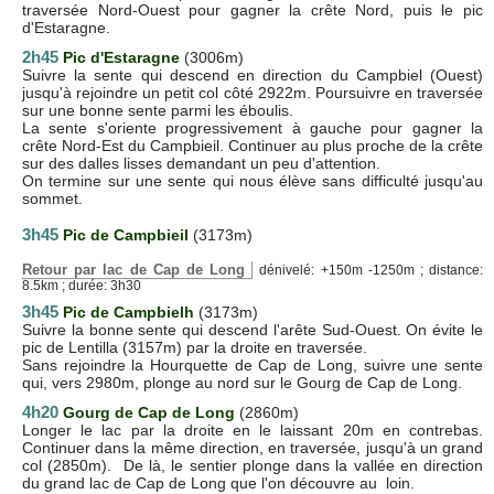
traversée Nord-Ouest pour gagner la crête Nord, puis le pic
d'Estaragne.
2h45
Pic d'Estaragne
(3006m)
Suivre la sente qui descend en direction du Campbiel (Ouest)
jusqu'à rejoindre un petit col côté 2922m. Poursuivre en traversée
sur une bonne sente parmi les éboulis.
La sente s'oriente progressivement à gauche pour gagner la
crête Nord-Est du Campbieil. Continuer au plus proche de la crête
sur des dalles lisses demandant un peu d'attention.
On termine sur une sente qui nous élève sans difficulté jusqu'au
sommet.
3h45
Pic de Campbieil
(3173m)
Retour par lac de Cap de Long
dénivelé: +150m -1250m ; distance:
8.5km ; durée: 3h30
3h45
Pic de Campbielh
(3173m)
Suivre la bonne sente qui descend l'arête Sud-Ouest. On évite le
pic de Lentilla (3157m) par la droite en traversée.
Sans rejoindre la Hourquette de Cap de Long, suivre une sente
qui, vers 2980m, plonge au nord sur le Gourg de Cap de Long.
4h20
Gourg de Cap de Long
(2860m)
Longer le lac par la droite en le laissant 20m en contrebas.
Continuer dans la même direction, en traversée, jusqu'à un grand
col (2850m). De là, le sentier plonge dans la vallée en direction
du grand lac de Cap de Long que l'on découvre au loin.