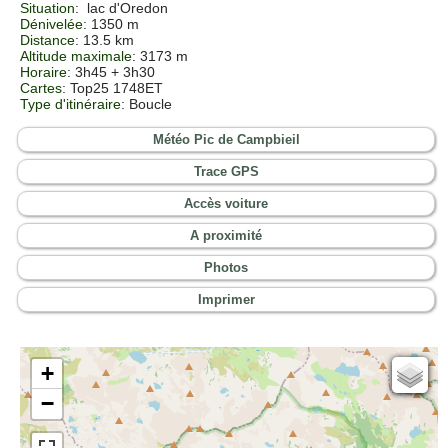
Situation
:
lac d'Oredon
Dénivelée
: 1350 m
Distance
: 13.5 km
Altitude maximale
: 3173 m
Horaire
: 3h45 + 3h30
Cartes
:
Top25 1748ET
Type d'itinéraire
: Boucle
Météo Pic de Campbieil
Trace GPS
Accès voiture
A proximité
Photos
Imprimer
+
Cartes IGN
−
Open Topo Map
Open Street Map