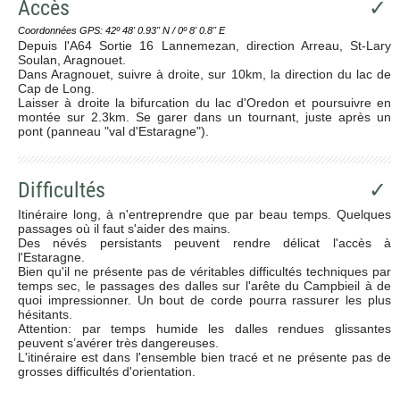
Accès
✓
Coordonnées GPS: 42º 48' 0.93'' N / 0º 8' 0.8'' E
Depuis l'A64 Sortie 16 Lannemezan, direction Arreau, St-Lary
Soulan, Aragnouet.
Dans Aragnouet, suivre à droite, sur 10km, la direction du lac de
Cap de Long.
Laisser à droite la bifurcation du lac d'Oredon et poursuivre en
montée sur 2.3km. Se garer dans un tournant, juste après un
pont (panneau "val d'Estaragne").
Difficultés
✓
Itinéraire long, à n'entreprendre que par beau temps. Quelques
passages où il faut s'aider des mains.
Des névés persistants peuvent rendre délicat l'accès à
l'Estaragne.
Bien qu'il ne présente pas de véritables difficultés techniques par
temps sec, le passages des dalles sur l'arête du Campbieil à de
quoi impressionner. Un bout de corde pourra rassurer les plus
hésitants.
Attention: par temps humide les dalles rendues glissantes
peuvent s’avérer très dangereuses.
L'itinéraire est dans l'ensemble bien tracé et ne présente pas de
grosses difficultés d'orientation.