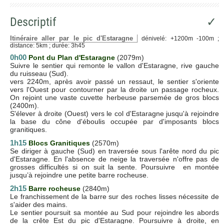
Descriptif
✓
Itinéraire aller par le pic d'Estaragne
dénivelé: +1200m -100m ;
distance: 5km ; durée: 3h45
0h00
Pont du Plan d'Estaragne
(2079m)
Suivre le sentier qui remonte le vallon d'Estaragne, rive gauche
du ruisseau (Sud).
vers 2240m, après avoir passé un ressaut, le sentier s'oriente
vers l'Ouest pour contourner par la droite un passage rocheux.
On rejoint une vaste cuvette herbeuse parsemée de gros blocs
(2400m).
S'élever à droite (Ouest) vers le col d'Estaragne jusqu'à rejoindre
la base du cône d'éboulis occupée par d'imposants blocs
granitiques.
1h15
Blocs Granitiques
(2570m)
Se diriger à gauche (Sud) en traversée sous l'arête nord du pic
d'Estaragne. En l'absence de neige la traversée n'offre pas de
grosses difficultés si on suit la sente. Poursuivre en montée
jusqu’à rejoindre une petite barre rocheuse.
2h15
Barre rocheuse
(2840m)
Le franchissement de la barre sur des roches lisses nécessite de
s'aider des mains.
Le sentier poursuit sa montée au Sud pour rejoindre les abords
de la crête Est du pic d'Estaragne. Poursuivre à droite, en