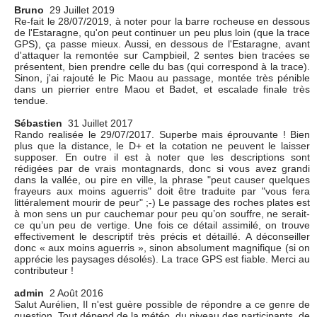
Bruno
29 Juillet 2019
Re-fait le 28/07/2019, à noter pour la barre rocheuse en dessous
de l'Estaragne, qu'on peut continuer un peu plus loin (que la trace
GPS), ça passe mieux. Aussi, en dessous de l'Estaragne, avant
d'attaquer la remontée sur Campbieil, 2 sentes bien tracées se
présentent, bien prendre celle du bas (qui correspond à la trace).
Sinon, j'ai rajouté le Pic Maou au passage, montée très pénible
dans un pierrier entre Maou et Badet, et escalade finale très
tendue.
Sébastien
31 Juillet 2017
Rando realisée le 29/07/2017. Superbe mais éprouvante ! Bien
plus que la distance, le D+ et la cotation ne peuvent le laisser
supposer. En outre il est à noter que les descriptions sont
rédigées par de vrais montagnards, donc si vous avez grandi
dans la vallée, ou pire en ville, la phrase "peut causer quelques
frayeurs aux moins aguerris" doit être traduite par "vous fera
littéralement mourir de peur" ;-) Le passage des roches plates est
à mon sens un pur cauchemar pour peu qu’on souffre, ne serait-
ce qu’un peu de vertige. Une fois ce détail assimilé, on trouve
effectivement le descriptif très précis et détaillé. A déconseiller
donc « aux moins aguerris », sinon absolument magnifique (si on
apprécie les paysages désolés). La trace GPS est fiable. Merci au
contributeur !
admin
2 Août 2016
Salut Aurélien, Il n'est guère possible de répondre a ce genre de
question. Tout dépend de la météo, du niveau des participants, de