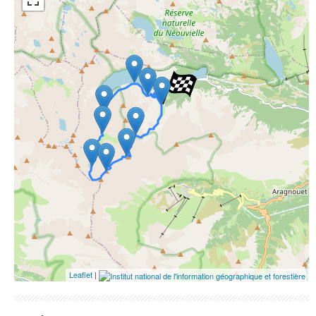
ESRI Word Imagery
Photographies aériennes
Leaflet
|