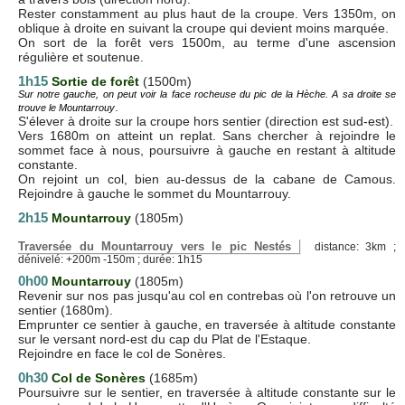
Rester constamment au plus haut de la croupe. Vers 1350m, on
oblique à droite en suivant la croupe qui devient moins marquée.
On sort de la forêt vers 1500m, au terme d'une ascension
régulière et soutenue.
1h15
Sortie de forêt
(1500m)
Sur notre gauche, on peut voir la face rocheuse du pic de la Hèche. A sa droite se
.
trouve le Mountarrouy
S'élever à droite sur la croupe hors sentier (direction est sud-est).
Vers 1680m on atteint un replat. Sans chercher à rejoindre le
sommet face à nous, poursuivre à gauche en restant à altitude
constante.
On rejoint un col, bien au-dessus de la cabane de Camous.
Rejoindre à gauche le sommet du Mountarrouy.
2h15
Mountarrouy
(1805m)
Traversée du Mountarrouy vers le pic Nestés
distance: 3km ;
dénivelé: +200m -150m ; durée: 1h15
0h00
Mountarrouy
(1805m)
Revenir sur nos pas jusqu'au col en contrebas où l'on retrouve un
sentier (1680m).
Emprunter ce sentier à gauche, en traversée à altitude constante
sur le versant nord-est du cap du Plat de l'Estaque.
Rejoindre en face le col de Sonères.
0h30
Col de Sonères
(1685m)
Poursuivre sur le sentier, en traversée à altitude constante sur le