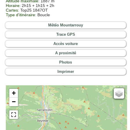
Altitude maximale
: 1887 m
Horaire
: 2h15 + 1h15 + 2h
Cartes
:
Top25 1847OT
Type d'itinéraire
: Boucle
Météo Mountarrouy
Trace GPS
Accès voiture
A proximité
Photos
Imprimer
+
Cartes IGN
−
Open Topo Map
Open Street Map
ESRI Word Imagery
Photographies aériennes