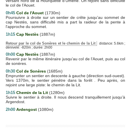
versant nord de la Hourquette d'Umène. On rejoint sans difficulté
le col de l'Aouet.
0h45
Col de l'Aouet
(1730m)
Poursuivre à droite sur un sentier de crête jusqu'au sommet de
cap Nestès, sans difficulté mis a part la raideur de la pente à
l'approche du sommet.
1h15
Cap Nestès
(1887m)
Retour par le col de Sonères et le chemin de la Lit
distance: 5.6km ;
dénivelé: -820m ; durée: 2h00
0h00
Cap Nestès
(1887m)
Revenir par le même itinéraire jusqu'au col de l'Aouet, puis au col
de sonères.
0h30
Col de Sonères
(1685m)
Emprunter un sentier en descente à gauche (direction sud-ouest).
Vers 1370m, le sentier pénètre dans la forêt . Peu après, on
rejoint une large piste: le chemin de la Lit.
1h15
Chemin de la Lit
(1280m)
Suivre le sentier à droite. Il nous descend tranquillement jusqu'à
Argendost.
2h00
Ardengost
(1080m)