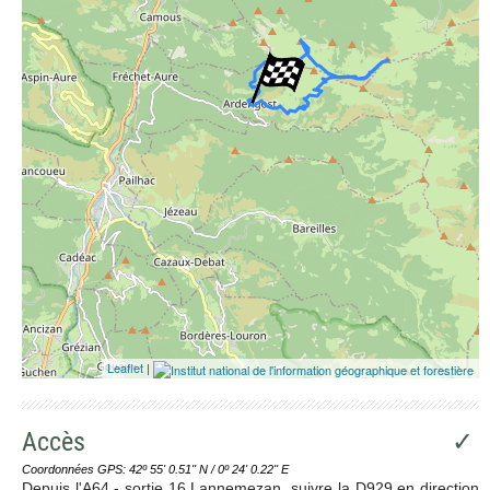
Leaflet
|
Accès
✓
Coordonnées GPS: 42º 55' 0.51'' N / 0º 24' 0.22'' E
Depuis l'A64 - sortie 16 Lannemezan, suivre la D929 en direction