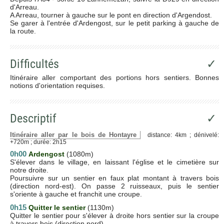
d'Arreau.
A Arreau, tourner à gauche sur le pont en direction d'Argendost.
Se garer à l'entrée d'Ardengost, sur le petit parking à gauche de
la route.
Difficultés
✓
Itinéraire aller comportant des portions hors sentiers. Bonnes
notions d'orientation requises.
Descriptif
✓
Itinéraire aller par le bois de Hontayre
distance: 4km ; dénivelé:
+720m ; durée: 2h15
0h00
Ardengost
(1080m)
S'élever dans le village, en laissant l'église et le cimetière sur
notre droite.
Poursuivre sur un sentier en faux plat montant à travers bois
(direction nord-est). On passe 2 ruisseaux, puis le sentier
s'oriente à gauche et franchit une croupe.
0h15
Quitter le sentier
(1130m)
Quitter le sentier pour s'élever à droite hors sentier sur la croupe
à travers bois (direction nord).