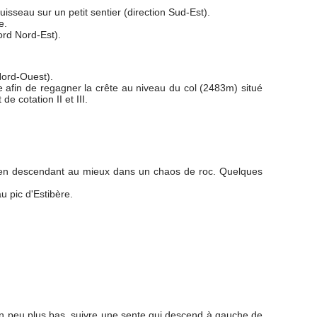
uisseau sur un petit sentier (direction Sud-Est).
e.
ord Nord-Est).
 Nord-Ouest).
te afin de regagner la crête au niveau du col (2483m) situé
e cotation II et III.
te en descendant au mieux dans un chaos de roc. Quelques
u pic d'Estibère.
 Un peu plus bas, suivre une sente qui descend à gauche de