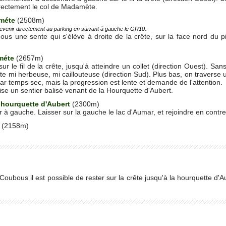
directement le col de Madamète.
méte
(2508m)
.
e revenir directement au parking en suivant à gauche le GR10
ous une sente qui s'élève à droite de la crête, sur la face nord du 
méte
(2657m)
ur le fil de la crête, jusqu'à atteindre un collet (direction Ouest). 
e mi herbeuse, mi caillouteuse (direction Sud). Plus bas, on traverse 
par temps sec, mais la progression est lente et demande de l'attention.
se un sentier balisé venant de la Hourquette d'Aubert.
a hourquette d'Aubert
(2300m)
r à gauche. Laisser sur la gauche le lac d'Aumar, et rejoindre en contre
t
(2158m)
 Coubous il est possible de rester sur la crête jusqu'à la hourquette d'Au