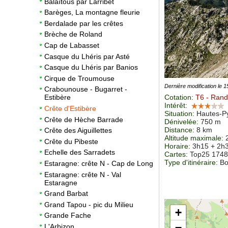
Balaïtous par Larribet
Barèges, La montagne fleurie
Berdalade par les crêtes
Brèche de Roland
Cap de Labasset
Casque du Lhéris par Asté
Casque du Lhéris par Banios
Cirque de Troumouse
Dernière modification le 
Crabounouse - Bugarret -
Cotation
:
T6
- Rando
Estibère
Intérêt
:
Crête d'Estibère
Situation
:
Hautes-Py
Crête de Hèche Barrade
Dénivelée
: 750 m
Distance
: 8 km
Crête des Aiguillettes
Altitude maximale
:
Crête du Pibeste
Horaire
: 3h15 + 2h
Echelle des Sarradets
Cartes
:
Top25 174
Type d'itinéraire
: B
Estaragne: crête N - Cap de Long
Estaragne: crête N - Val
Estaragne
Grand Barbat
Grand Tapou - pic du Milieu
+
Grande Fache
−
L'Arbizon