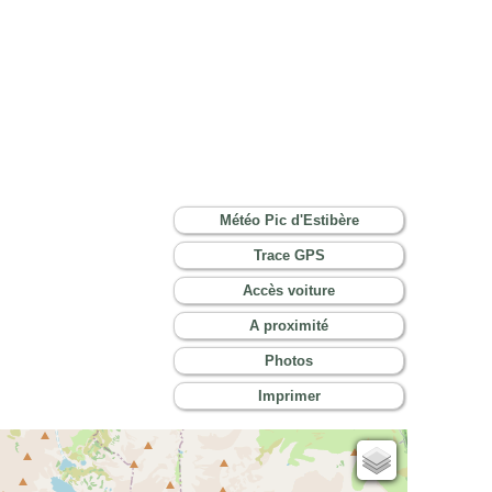
Météo Pic d'Estibère
Trace GPS
Accès voiture
A proximité
Photos
Imprimer
Cartes IGN
Open Topo Map