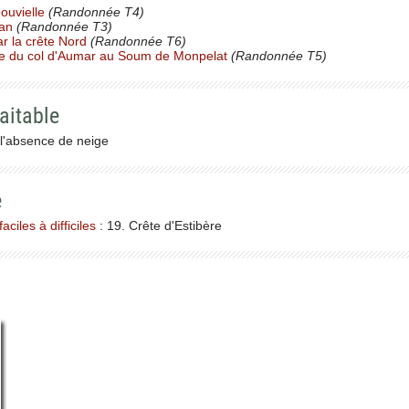
ouvielle
(Randonnée T4)
tan
(Randonnée T3)
ar la crête Nord
(Randonnée T6)
ête du col d'Aumar au Soum de Monpelat
(Randonnée T5)
aitable
 l'absence de neige
e
ciles à difficiles
: 19. Crête d'Estibère