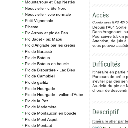
Mountarrouy et Cap Nestès
Néouvielle - crête Nord
Accès
Néouvielle - voie normale
Petit Vignemale
Coordonnées GPS: 42º 50' 0
Pibeste
Depuis l'A64 Sortie
Dans Aragnouet, sui
Pic Arrouy et pic de Pan
Poursuivre 5.5km ju
Pic Badet - pic Maou
Attention, de juin 
Pic d'Anglade par les crêtes
vous pouvez accéder
Pic de Barassé
Pic de Batoua
Difficultés
Pic de Batoua en boucle
Pic de Bizourtère - Lac Bleu
Itinéraire en partie
Pic de Campbieil
Parcours de crête pe
s'éviter par des sen
Pic de garlitz
Au-delà du pic de M
Pic de Hourgade
choisir de descendr
Pic de Hourgade - vallon d'Aube
Pic de la Pez
Pic de Madamète
Descriptif
Pic de Monfaucon en boucle
Pic de Mont Aspet
Itinéraire aller par 
Pic de Montaut