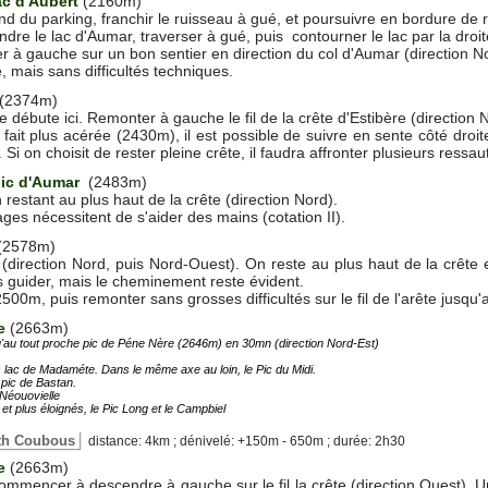
ac d'Aubert
(2160m)
ond du parking, franchir le ruisseau à gué, et poursuivre en bordure de r
ndre le lac d'Aumar, traverser à gué, puis contourner le lac par la droit
ter à gauche sur un bon sentier en direction du col d'Aumar (direction N
, mais sans difficultés techniques.
(2374m)
 débute ici. Remonter à gauche le fil de la crête d'Estibère (direction
 fait plus acérée (2430m), il est possible de suivre en sente côté droi
i on choisit de rester pleine crête, il faudra affronter plusieurs ressaut d
pic d'Aumar
(2483m)
n restant au plus haut de la crête (direction Nord).
s nécessitent de s'aider des mains (cotation II).
(2578m)
(direction Nord, puis Nord-Ouest). On reste au plus haut de la crê
 guider, mais le cheminement reste évident.
500m, puis remonter sans grosses difficultés sur le fil de l'arête jusqu'a
e
(2663m)
qu'au tout proche pic de Péne Nère (2646m) en 30mn (direction Nord-Est)
s lac de Madaméte. Dans le même axe au loin, le Pic du Midi.
e pic de Bastan.
 Néouovielle
et plus éloignés, le Pic Long et le Campbiel
deth Coubous
distance: 4km ; dénivelé: +150m - 650m ; durée: 2h30
e
(2663m)
commencer à descendre à gauche sur le fil la crête (direction Ouest).