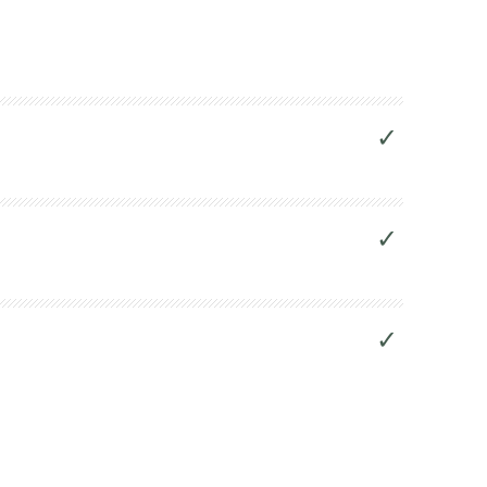
✓
✓
✓