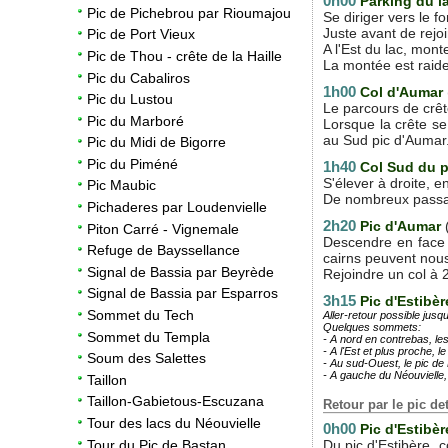
0h00
Parking du l
Pic de Pichebrou par Rioumajou
Se diriger vers le f
Juste avant de rejoi
Pic de Port Vieux
A l'Est du lac, mon
Pic de Thou - crête de la Haille
La montée est raide
Pic du Cabaliros
1h00
Col d'Aumar
Pic du Lustou
Le parcours de crête
Pic du Marboré
Lorsque la crête se
au Sud pic d'Aumar. S
Pic du Midi de Bigorre
Pic du Piméné
1h40
Col Sud du 
S'élever à droite, e
Pic Maubic
De nombreux passage
Pichaderes par Loudenvielle
2h20
Pic d'Aumar
Piton Carré - Vignemale
Descendre en face 
Refuge de Bayssellance
cairns peuvent nous
Signal de Bassia par Beyrède
Rejoindre un col à 2
Signal de Bassia par Esparros
3h15
Pic d'Estibèr
Sommet du Tech
Aller-retour possible jus
Quelques sommets:
Sommet du Templa
- A nord en contrebas, le
- A l'Est et plus proche, l
Soum des Salettes
- Au sud-Ouest, le pic de
- A gauche du Néouvielle, 
Taillon
Taillon-Gabietous-Escuzana
Retour par le pic 
Tour des lacs du Néouvielle
0h00
Pic d'Estibèr
Tour du Pic de Bastan
Du pic d'Estibère, 