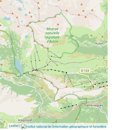
Open Street Map
ESRI Word Imagery
Photographies aériennes
Leaflet
|