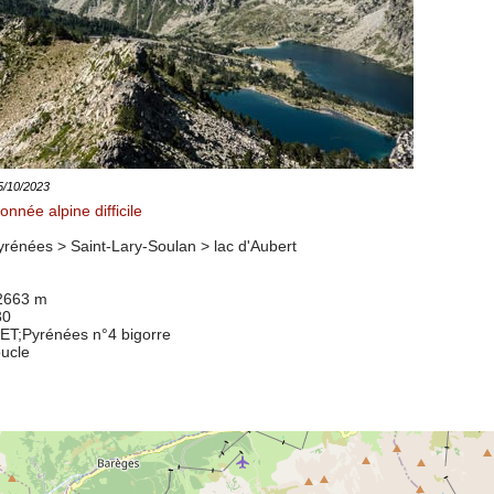
15/10/2023
nnée alpine difficile
rénées > Saint-Lary-Soulan >
lac d'Aubert
 2663 m
30
8ET
;Pyrénées n°4 bigorre
oucle