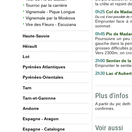
la crête et rejoint 
Tourroc par la carrière
0h25
Col de Mada
Vignemale - Pique Longue
Du col, il est possible d
Vignemale par la Moskova
Emprunter face à n
Vire des Fleurs - Escuzana
sommet.
0h45
Pic de Mada
Haute-Savoie
Poursuivre un peu s
gauche dans la pent
Hérault
grosses difficultés 
Vers 2300m, on croi
Lot
2h00
Sentier de l
Emprunter le sentie
Pyrénées Atlantiques
2h30
Lac d'Auber
Pyrénées-Orientales
Tarn
Plus d'infos
Tarn-et-Garonne
A partir du pic deth
confirmés.
Andorre
Espagne - Aragon
Voir aussi
Espagne - Catalogne