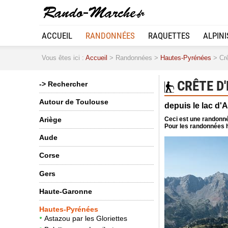
ACCUEIL
RANDONNÉES
RAQUETTES
ALPIN
Vous êtes ici :
Accueil
> Randonnées >
Hautes-Pyrénées
> Crê
CRÊTE D'
-> Rechercher
Autour de Toulouse
depuis le lac d'
Ceci est une randonné
Ariège
Pour les randonnées h
Aude
Corse
Gers
Haute-Garonne
Hautes-Pyrénées
Astazou par les Gloriettes