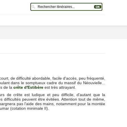
 court, de difficulté abordable, facile d'accès, peu fréquenté,
oulant dans le somptueux cadre du massif du Néouvielle...
rs de la
crête d'Estibère
est très attrayant.
rs de crête est ludique et peu difficile, d'autant que la
s difficultés peuvent être évitées. Attention tout de même,
pargnera pas l'aide des mains, notamment pour la montée
umar (cotation minimale II).