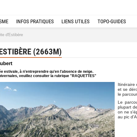
ISME
INFOS PRATIQUES
LIENS UTILES
TOPO-GUIDES
te d'Estibère
ESTIBÈRE (2663M)
Aubert
e estivale, à n'entreprendre qu'en l'absence de neige.
ivernales, veuillez consulter la rubrique "RAQUETTES"
Itinéraire
et se dér
le parcou
Le parcou
plupart de
on ne s'é
au pic d'A