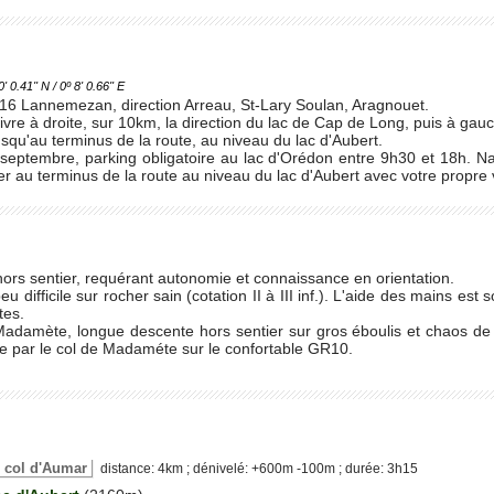
.41'' N / 0º 8' 0.66'' E
 16 Lannemezan, direction Arreau, St-Lary Soulan, Aragnouet.
vre à droite, sur 10km, la direction du lac de Cap de Long, puis à gauc
squ'au terminus de la route, au niveau du lac d'Aubert.
à septembre, parking obligatoire au lac d'Orédon entre 9h30 et 18h. N
 au terminus de la route au niveau du lac d'Aubert avec votre propre v
 hors sentier, requérant autonomie et connaissance en orientation.
u difficile sur rocher sain (cotation II à III inf.). L'aide des mains e
tes.
adamète, longue descente hors sentier sur gros éboulis et chaos de r
e par le col de Madaméte sur le confortable GR10.
le col d'Aumar
distance: 4km ; dénivelé: +600m -100m ; durée: 3h15