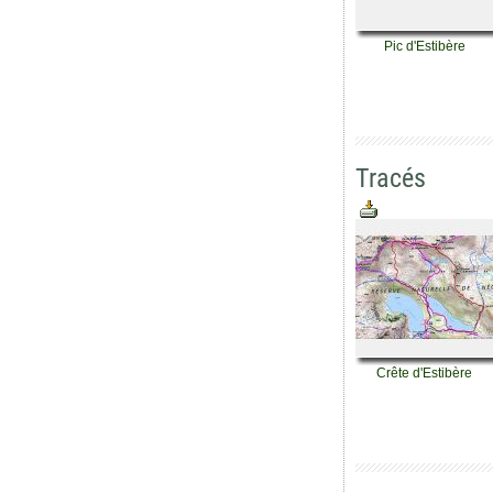
Pic d'Estibère
Tracés
Crête d'Estibère