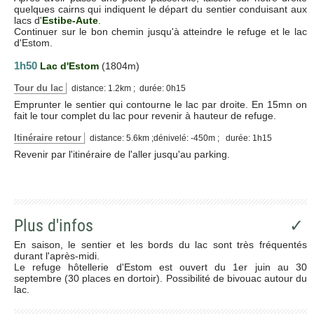
quelques cairns qui indiquent le départ du sentier conduisant aux
lacs d'
Estibe-Aute
.
Continuer sur le bon chemin jusqu'à atteindre le refuge et le lac
d'Estom.
1h50
Lac d'Estom
(1804m)
Tour du lac
distance: 1.2km ; durée: 0h15
Emprunter le sentier qui contourne le lac par droite. En 15mn on
fait le tour complet du lac pour revenir à hauteur de refuge.
Itinéraire retour
distance: 5.6km ;dénivelé: -450m ; durée: 1h15
Revenir par l'itinéraire de l'aller jusqu'au parking.
Plus d'infos
✓
En saison, le sentier et les bords du lac sont très fréquentés
durant l'après-midi.
Le refuge hôtellerie d'Estom est ouvert du 1er juin au 30
septembre (30 places en dortoir). Possibilité de bivouac autour du
lac.