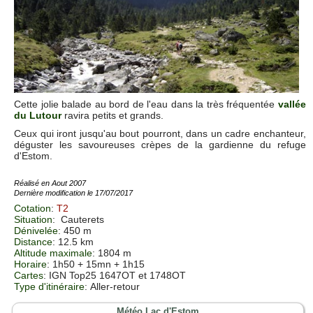
Cette jolie balade au bord de l'eau dans la très fréquentée
vallée
du Lutour
ravira petits et grands.
Ceux qui iront jusqu'au bout pourront, dans un cadre enchanteur,
déguster les savoureuses crèpes de la gardienne du refuge
d'Estom.
Réalisé en Aout 2007
Dernière modification le 17/07/2017
Cotation
:
T2
Situation
:
Cauterets
Dénivelée
: 450 m
Distance
: 12.5 km
Altitude maximale
: 1804 m
Horaire
: 1h50 + 15mn + 1h15
Cartes
:
IGN Top25 1647OT et 1748OT
Type d'itinéraire
: Aller-retour
Météo Lac d'Estom