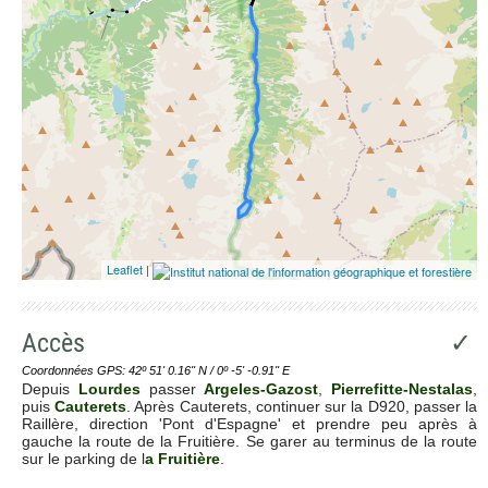
Leaflet
|
Accès
✓
Coordonnées GPS: 42º 51' 0.16'' N / 0º -5' -0.91'' E
Depuis
Lourdes
passer
Argeles-Gazost
,
Pierrefitte-Nestalas
,
puis
Cauterets
. Après Cauterets, continuer sur la D920, passer la
Raillère, direction 'Pont d'Espagne' et prendre peu après à
gauche la route de la Fruitière. Se garer au terminus de la route
sur le parking de l
a Fruitière
.