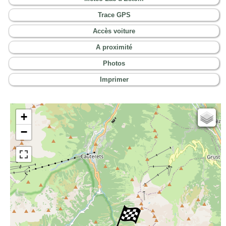
Trace GPS
Accès voiture
A proximité
Photos
Imprimer
+
Cartes IGN
−
Open Topo Map
Open Street Map
ESRI Word Imagery
Photographies aériennes