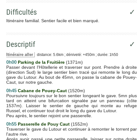
Difficultés
✓
Itinéraire familial. Sentier facile et bien marqué.
Descriptif
✓
Itinéraire aller
distance: 5.6km ; dénivelé: +450m ; durée: 1h50
0h00
Parking de la Fruitière
(1371m)
Passer devant l'Hôtellerie et traverser sur pont. Prendre à droite
(direction Sud) le large sentier bien tracé qui remonte le long du
gave du Lutour. Au bout de 45mn, on passe la cabane de Pouey-
Caut, sur notre gauche.
0h45
Cabane de Pouey-Caut
(1520m)
Poursuivre toujours sur le bon sentier longeant le gave. 5mn plus
tard on atteint une bifurcation signalée par un panneau (côte
1537m). Laisser le sentier de gauche qui monte au refuge
Russel, et continuer tout droit le long du gave du Lutour.
Peu après, le sentier rejoint une passerelle.
0h55
Passerelle de Pouy Caut
(1552m)
Traverser le gave du Lutour et continuer à remonter le torrent par
l'autre rive.
Après avoir passé une petite passerelle, laisser sur notre droite