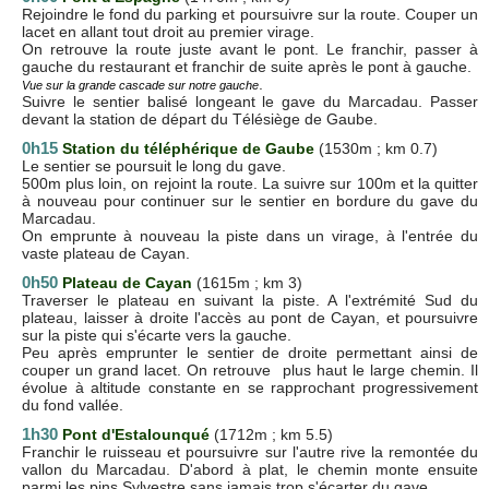
Rejoindre le fond du parking et poursuivre sur la route. Couper un
lacet en allant tout droit au premier virage.
On retrouve la route juste avant le pont. Le franchir, passer à
gauche du restaurant et franchir de suite après le pont à gauche.
.
Vue sur la grande cascade sur notre gauche
Suivre le sentier balisé longeant le gave du Marcadau. Passer
devant la station de départ du Télésiège de Gaube.
0h15
Station du téléphérique de Gaube
(1530m ; km 0.7)
Le sentier se poursuit le long du gave.
500m plus loin, on rejoint la route. La suivre sur 100m et la quitter
à nouveau pour continuer sur le sentier en bordure du gave du
Marcadau.
On emprunte à nouveau la piste dans un virage, à l'entrée du
vaste plateau de Cayan.
0h50
Plateau de Cayan
(1615m ; km 3)
Traverser le plateau en suivant la piste. A l'extrémité Sud du
plateau, laisser à droite l'accès au pont de Cayan, et poursuivre
sur la piste qui s'écarte vers la gauche.
Peu après emprunter le sentier de droite permettant ainsi de
couper un grand lacet. On retrouve plus haut le large chemin. Il
évolue à altitude constante en se rapprochant progressivement
du fond vallée.
1h30
Pont d'Estalounqué
(1712m ; km 5.5)
Franchir le ruisseau et poursuivre sur l'autre rive la remontée du
vallon du Marcadau. D'abord à plat, le chemin monte ensuite
parmi les pins Sylvestre sans jamais trop s'écarter du gave.