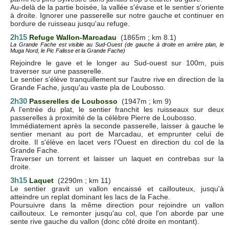
Au-delà de la partie boisée, la vallée s'évase et le sentier s'oriente
à droite. Ignorer une passerelle sur notre gauche et continuer en
bordure de ruisseau jusqu'au refuge.
2h15
Refuge Wallon-Marcadau
(1865m ; km 8.1)
La Grande Fache est visible au Sud-Ouest (de gauche à droite en arrière plan, le
Muga Nord, le Pic Falisse et la Grande Fache)
Rejoindre le gave et le longer au Sud-ouest sur 100m, puis
traverser sur une passerelle.
Le sentier s’élève tranquillement sur l'autre rive en direction de la
Grande Fache, jusqu'au vaste pla de Loubosso.
2h30
Passerelles de Loubosso
(1947m ; km 9)
A l'entrée du plat, le sentier franchit les ruisseaux sur deux
passerelles à proximité de la célèbre Pierre de Loubosso.
Immédiatement après la seconde passerelle, laisser à gauche le
sentier menant au port de Marcadau, et emprunter celui de
droite. Il s'élève en lacet vers l'Ouest en direction du col de la
Grande Fache.
Traverser un torrent et laisser un laquet en contrebas sur la
droite.
3h15
Laquet
(2290m ; km 11)
Le sentier gravit un vallon encaissé et caillouteux, jusqu'à
atteindre un replat dominant les lacs de la Fache.
Poursuivre dans la même direction pour rejoindre un vallon
caillouteux. Le remonter jusqu'au col, que l'on aborde par une
sente rive gauche du vallon (donc côté droite en montant).