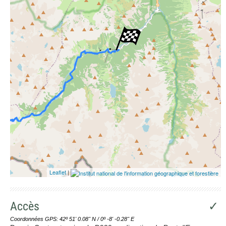
Leaflet
|
Accès
✓
Coordonnées GPS: 42º 51' 0.08'' N / 0º -8' -0.28'' E