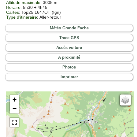
Altitude maximale
: 3005 m
Horaire
: 5h30 + 4h45
Cartes
:
Top25 1647OT (Ign)
Type d'itinéraire
: Aller-retour
Météo Grande Fache
Trace GPS
Accès voiture
A proximité
Photos
Imprimer
+
Cartes IGN
−
Open Topo Map
Open Street Map
ESRI Word Imagery
Photographies aériennes