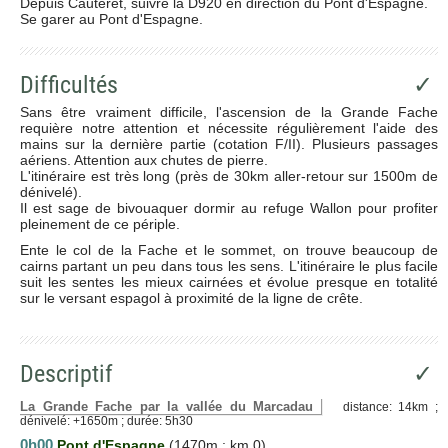
Depuis Cauteret, suivre la D920 en direction du Pont d'Espagne.
Se garer au Pont d'Espagne.
Difficultés
✓
Sans être vraiment difficile, l'ascension de la Grande Fache
requière notre attention et nécessite régulièrement l'aide des
mains sur la dernière partie (cotation F/II). Plusieurs passages
aériens. Attention aux chutes de pierre.
L'itinéraire est très long (près de 30km aller-retour sur 1500m de
dénivelé).
Il est sage de bivouaquer dormir au refuge Wallon pour profiter
pleinement de ce périple.
Ente le col de la Fache et le sommet, on trouve beaucoup de
cairns partant un peu dans tous les sens. L'itinéraire le plus facile
suit les sentes les mieux cairnées et évolue presque en totalité
sur le versant espagol à proximité de la ligne de crête.
Descriptif
✓
La Grande Fache par la vallée du Marcadau
distance: 14km ;
dénivelé: +1650m ; durée: 5h30
0h00
Pont d'Espagne
(1470m ; km 0)