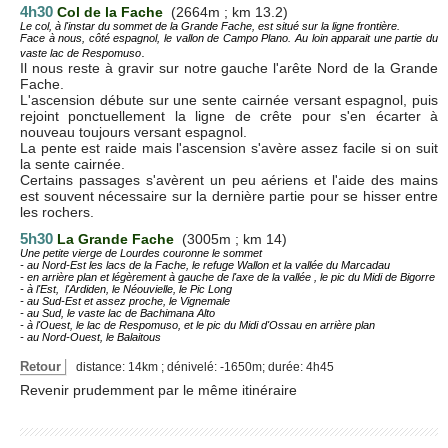
4h30
Col de la Fache
(2664m ; km 13.2)
Le col, à l'instar du sommet de la Grande Fache, est situé sur la ligne frontière.
Face à nous, côté espagnol, le vallon de Campo Plano. Au loin apparait une partie du
.
vaste lac de Respomuso
Il nous reste à gravir sur notre gauche l'arête Nord de la Grande
Fache.
L'ascension débute sur une sente cairnée versant espagnol, puis
rejoint ponctuellement la ligne de crête pour s'en écarter à
nouveau toujours versant espagnol.
La pente est raide mais l'ascension s'avère assez facile si on suit
la sente cairnée.
Certains passages s'avèrent un peu aériens et l'aide des mains
est souvent nécessaire sur la dernière partie pour se hisser entre
les rochers.
5h30
La Grande Fache
(3005m ; km 14)
Une petite vierge de Lourdes couronne le sommet
- au Nord-Est les lacs de la Fache, le refuge Wallon et la vallée du Marcadau
- en arrière plan et légèrement à gauche de l'axe de la vallée , le pic du Midi de Bigorre
- à l'Est, l'Ardiden, le Néouvielle, le Pic Long
- au Sud-Est et assez proche, le Vignemale
- au Sud, le vaste lac de Bachimana Alto
- à l'Ouest, le lac de Respomuso, et le pic du Midi d'Ossau en arrière plan
- au Nord-Ouest, le Balaitous
Retour
distance: 14km ; dénivelé: -1650m; durée: 4h45
Revenir prudemment par le même itinéraire