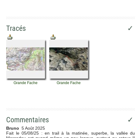
Tracés
✓
Grande Fache
Grande Fache
Commentaires
✓
Bruno
5 Août 2025
Fait le 05/08/25 : en trail à la matinée, superbe, la vallée du
Marcadau est quand même un peu longue, surtout au retour !!