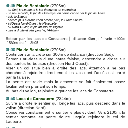
4h45
Pic de Berdalade
(2703m)
- au Sud, le Lustou et le lac éponyme en contrebas
- un peu à droite, le pic de Guerreys, en partie caché par le pic de Thou
- puis le Batoua
- encore plus à droite et en arrière plan, la Punta Suelza
- à l'Ouest Nord-Ouest, le Néouvielle
- au Nord-Ouest, le pic du Midi de Bigorre
- plus à droite et plus proche, l'Arbizon
Retour par les lacs de Consaterre
distance: 9km ; dénivelé: +100m
-1580m; durée: 3h05
0h00
Pic de Bardalade
(2703m)
Continuer sur la crête sur 300m de distance (direction Sud).
Parvenu au-dessus d'une haute falaise, descendre à droite sur
des pentes herbeuses (direction Nord-Ouest).
Viser un col situé bien à droite des lacs. Attention à ne pas
chercher à rejoindre directement les lacs dont l'accès est barré
par la falaise.
La pente est raide mais la descente se fait finalement assez
facilement en prenant son temps.
Au bas du vallon, rejoindre à gauche les lacs de Consaterre.
0h50
Lacs de Consaterre
(2344m)
Suivre à droite le sentier qui longe les lacs, puis descend dans le
vallon (direction Nord).
Conserver constamment le sentier le plus évident. Vers 2100m, le
sentier remonte en pente douce jusqu'à rejoindre le col de
Laubère.