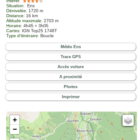
Intérêt
:
Situation
:
Ens
Dénivelée
: 1720 m
Distance
: 16 km
Altitude maximale
: 2703 m
Horaire
: 4h45 + 3h05
Cartes
: IGN Top25 1748T
Type d'itinéraire
: Boucle
Météo Ens
Trace GPS
Accès voiture
A proximité
Photos
Imprimer
+
Cartes IGN
−
Open Topo Map
Open Street Map