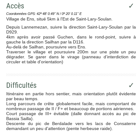
Accès
✓
Coordonnées GPS: 42º 48' 0.49'' N / 0º 20' 0.11'' E
Village de Ens, situé 5km à l'Est de Saint-Lary-Soulan.
Depuis Lannemezan, suivre la direction Saint-Lary-Soulan par la
D929.
4km après avoir passé Guchen, dans le rond-point, suivre à
gauche la direction Sailhan par la D116.
Au-delà de Sailhan, poursuivre vers Ens.
Traverser le village et poursuivre 200m sur une piste un peu
dégrader. Se garer dans le virage (panneau d’interdiction de
circuler et table d'orientation)
Difficultés
✓
Itinéraire en partie hors sentier, mais orientation plutôt évidente
par beau temps.
Long parcours de crête globalement facile, mais comportant de
nombreux passage de II / F+ et beaucoup de portions aériennes.
Court passage de III+ évitable (dalle donnant accès au pic de
Bassia Sailla).
Descente du pic de Berdalade vers les lacs de Consaterre
demandant un peu d'attention (pente herbeuse raide).