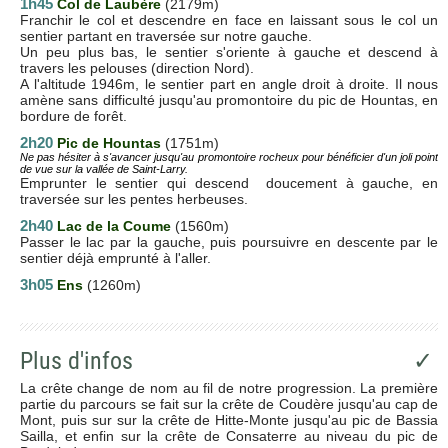
1h45
Col de Laubère
(2179m)
Franchir le col et descendre en face en laissant sous le col un
sentier partant en traversée sur notre gauche.
Un peu plus bas, le sentier s'oriente à gauche et descend à
travers les pelouses (direction Nord).
A l'altitude 1946m, le sentier part en angle droit à droite. Il nous
amène sans difficulté jusqu'au promontoire du pic de Hountas, en
bordure de forêt.
2h20
Pic de Hountas
(1751m)
Ne pas hésiter à s'avancer jusqu'au promontoire rocheux pour bénéficier d'un joli point
de vue sur la vallée de Saint-Larry.
Emprunter le sentier qui descend doucement à gauche, en
traversée sur les pentes herbeuses.
2h40
Lac de la Coume
(1560m)
Passer le lac par la gauche, puis poursuivre en descente par le
sentier déjà emprunté à l'aller.
3h05
Ens
(1260m)
Plus d'infos
✓
La crête change de nom au fil de notre progression. La première
partie du parcours se fait sur la crête de Coudère jusqu'au cap de
Mont, puis sur sur la crête de Hitte-Monte jusqu'au pic de Bassia
Sailla, et enfin sur la crête de Consaterre au niveau du pic de