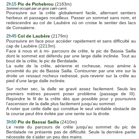
2h15
Pic de Pichebrou
(2183m)
Sommet occupé par un gros cairn carré.
Poursuivre sur la crête globalement facile, alternant sentiers
herbeux et passages rocailleux. Passer un sommet sans nom, et
redescendre au col de Laubère où on croise le sentier des lacs
de Consaterre.
2h45
Col de Laubère
(2179m)
Poursuivre en face pour accéder rapidement et sans difficulté au
cap de Laubère (2213m).
Face à nous et à mi- parcours de crête, le pic de Bassia Sailla
dont le sommet est défendu par une large dalle inclinée. Tout au
bout de la crête, le pic de Berdalade.
La suite de la crête, aérienne et rocheuse, nous amène à
proximité du pic de Bassia Sailla. Contourner par une vire sur la
droite un ressaut rocheux redressé, puis revenir sur la crête au
pied d'une large dalle inclinée.
Sur rocher sec, la dalle se gravit assez facilement. Seuls les
premiers mètres peuvent poser problème (passage de III).
Rejoindre le fil de la crête dès que possible pour y poursuivre
l'ascension de la dalle plus facilement jusqu'au sommet.
A noter que cette dalle qui constitue le seul véritable obstacle de
la course peut être évitée par une sente sur la droite.
3h50
Pic de
Bassai Sailla
(2410m)
Le reste du parcours de crête jusqu'au sommet du pic de
Berdalade ne présente pas de difficulté. Seule la dernière partie
nécessite de s'aider un peu des mains.