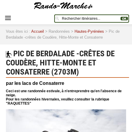
Vous êtes ici :
Accueil
> Randonnées >
Hautes-Pyrénées
> Pic de
Berdalade -crêtes de Coudère, Hitte-Monte et Consaterre
PIC DE BERDALADE -CRÊTES DE
COUDÈRE, HITTE-MONTE ET
CONSATERRE (2703M)
par les lacs de Consaterre
Ceci est une randonnée estivale, à n'entreprendre qu'en l'absence de
neige.
Pour les randonnées hivernales, veuillez consulter la rubrique
"RAQUETTES"