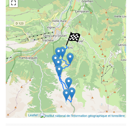
ESRI Word Imagery
Photographies aériennes
Leaflet
|