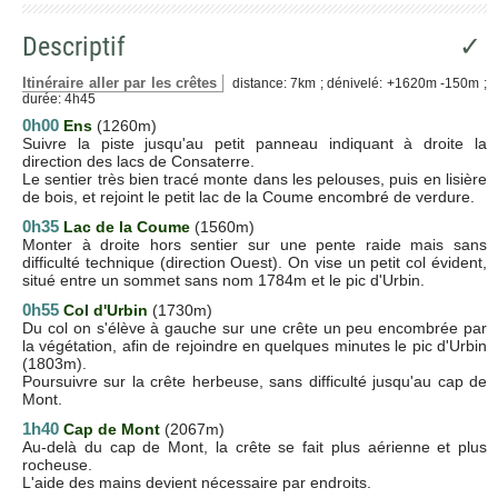
Descriptif
✓
Itinéraire aller par les crêtes
distance: 7km ; dénivelé: +1620m -150m ;
durée: 4h45
0h00
Ens
(1260m)
Suivre la piste jusqu'au petit panneau indiquant à droite la
direction des lacs de Consaterre.
Le sentier très bien tracé monte dans les pelouses, puis en lisière
de bois, et rejoint le petit lac de la Coume encombré de verdure.
0h35
Lac de la Coume
(1560m)
Monter à droite hors sentier sur une pente raide mais sans
difficulté technique (direction Ouest). On vise un petit col évident,
situé entre un sommet sans nom 1784m et le pic d'Urbin.
0h55
Col d'Urbin
(1730m)
Du col on s'élève à gauche sur une crête un peu encombrée par
la végétation, afin de rejoindre en quelques minutes le pic d'Urbin
(1803m).
Poursuivre sur la crête herbeuse, sans difficulté jusqu'au cap de
Mont.
1h40
Cap de Mont
(2067m)
Au-delà du cap de Mont, la crête se fait plus aérienne et plus
rocheuse.
L'aide des mains devient nécessaire par endroits.