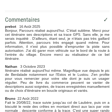
Commentaires
✓
prebot
16 Août 2025
Bonjour, Parcours réalisé aujourd'hui. C'était sublime. Merci pour
cet itinéraire ses descriptions et sa trace GPS. Sans elle, je me
serais inquiété . D'ailleurs, étant seul, je n'étais pas très gaillard
parfois. Attention, parcours très engagé quand même. Pour
information, il n'est plus possible d'emprunter la piste sans
autorisation. J'ai dû garer mon véhicule sur le bord de la route à
l'entrée du village. Encore merci au réalisateur de ce bel
itinéraire.
Nathan
3 Octobre 2023
Itinéraire réalisé aujourd'hui même. Magnifique vue depuis le pic
de Berdalade notamment sur l'Estos et le Lustou. J'en profite
pour vous remercier pour votre site dont je suis un usager
régulier. Peu de livre du commerce peuvent se vanter de
descriptions aussi soignées, de traces enregistrées manuellement
ou de choix d'itinéraire en boucle originaux et variés.
Bruno
22 Août 2022
Fait le 20/08/22, trace suivie jusqu'au col de Laubère, puis on a
biscuité le reste des crêtes en montant direct aux lacs par voie
normale ; descente conforme à la trace. C'est une super rando