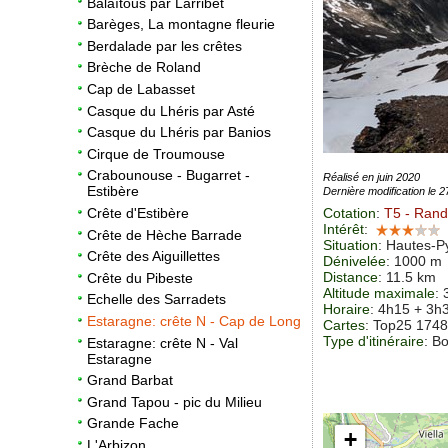
Balaïtous par Larribet
Barèges, La montagne fleurie
Berdalade par les crêtes
Brèche de Roland
Cap de Labasset
Casque du Lhéris par Asté
Casque du Lhéris par Banios
Cirque de Troumouse
Crabounouse - Bugarret -
Réalisé en juin 2020
Estibère
Dernière modification le 
Cotation
:
T5
- Rand
Crête d'Estibère
Intérêt
:
Crête de Hèche Barrade
Situation
:
Hautes-Py
Crête des Aiguillettes
Dénivelée
: 1000 m
Distance
: 11.5 km
Crête du Pibeste
Altitude maximale
:
Echelle des Sarradets
Horaire
: 4h15 + 3h
Estaragne: crête N - Cap de Long
Cartes
:
Top25 174
Type d'itinéraire
: B
Estaragne: crête N - Val
Estaragne
Grand Barbat
Grand Tapou - pic du Milieu
Grande Fache
+
L'Arbizon