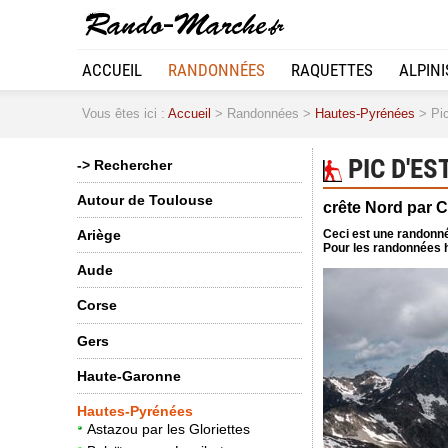
ACCUEIL
RANDONNÉES
RAQUETTES
ALPIN
Vous êtes ici :
Accueil
> Randonnées >
Hautes-Pyrénées
> Pic
PIC D'ES
-> Rechercher
Autour de Toulouse
crête Nord par 
Ceci est une randonné
Ariège
Pour les randonnées h
Aude
Corse
Gers
Haute-Garonne
Hautes-Pyrénées
Astazou par les Gloriettes