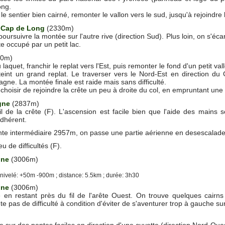
ong.
le sentier bien cairné, remonter le vallon vers le sud, jusqu'à rejoindre 
 Cap de Long
(2330m)
oursuivre la montée sur l'autre rive (direction Sud). Plus loin, on s'éc
e occupé par un petit lac.
80m)
aquet, franchir le replat vers l'Est, puis remonter le fond d'un petit val
eint un grand replat. Le traverser vers le Nord-Est en direction du 
agne. La montée finale est raide mais sans difficulté.
hoisir de rejoindre la crête un peu à droite du col, en empruntant une
gne
(2837m)
fil de la crête (F). L'ascension est facile bien que l'aide des mains 
dhérent.
nte intermédiaire 2957m, on passe une partie aérienne en desescalade
u de difficultés (F).
gne
(3006m)
ivelé: +50m -900m ; distance: 5.5km ; durée: 3h30
gne
(3006m)
 en restant près du fil de l'arête Ouest. On trouve quelques cairn
 pas de difficulté à condition d'éviter de s'aventurer trop à gauche su
sur des pentes faciles en direction d'une cuvette (direction Nord-Oues