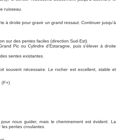
le ruisseau.
arte à droite pour gravir un grand ressaut. Continuer jusqu'à
lon sur des pentes faciles (direction Sud-Est).
Grand Pic ou Cylindre d'Estaragne, puis s'élever à droite
 des sentes existantes.
soit souvent nécessaire. Le rocher est excellent, stable et
 (F+).
s pour nous guider, mais le cheminement est évident. La
r les pentes croulantes.
t).