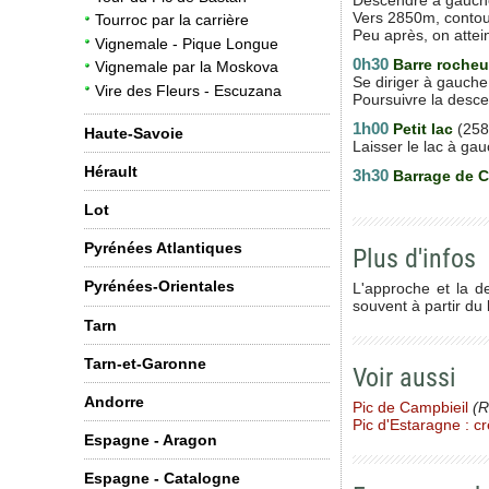
Vers 2850m, contour
Tourroc par la carrière
Peu après, on attei
Vignemale - Pique Longue
0h30
Barre roche
Vignemale par la Moskova
Se diriger à gauche
Vire des Fleurs - Escuzana
Poursuivre la desce
1h00
Petit lac
(25
Haute-Savoie
Laisser le lac à gau
Hérault
3h30
Barrage de 
Lot
Pyrénées Atlantiques
Plus d'infos
Pyrénées-Orientales
L'approche et la d
souvent à partir du 
Tarn
Tarn-et-Garonne
Voir aussi
Andorre
Pic de Campbieil
(R
Pic d'Estaragne : c
Espagne - Aragon
Espagne - Catalogne