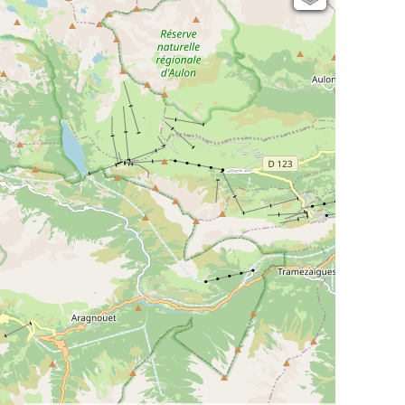
Open Topo Map
Open Street Map
ESRI Word Imagery
Photographies aériennes