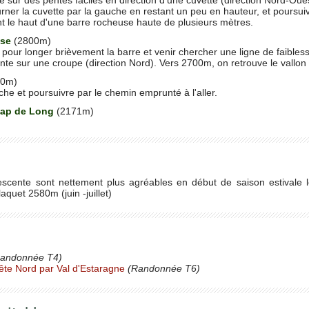
ner la cuvette par la gauche en restant un peu en hauteur, et poursui
nt le haut d'une barre rocheuse haute de plusieurs mètres.
use
(2800m)
 pour longer brièvement la barre et venir chercher une ligne de faibles
nte sur une croupe (direction Nord). Vers 2700m, on retrouve le vallon
80m)
che et poursuivre par le chemin emprunté à l'aller.
Cap de Long
(2171m)
escente sont nettement plus agréables en début de saison estivale lo
laquet 2580m (juin -juillet)
andonnée T4)
rête Nord par Val d'Estaragne
(Randonnée T6)