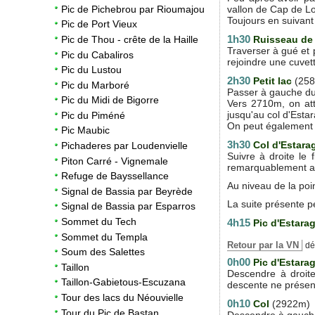
vallon de Cap de L
Pic de Pichebrou par Rioumajou
Toujours en suivant 
Pic de Port Vieux
1h30
Ruisseau de
Pic de Thou - crête de la Haille
Traverser à gué et p
Pic du Cabaliros
rejoindre une cuvett
Pic du Lustou
2h30
Petit lac
(25
Pic du Marboré
Passer à gauche du l
Pic du Midi de Bigorre
Vers 2710m, on att
jusqu'au col d'Estar
Pic du Piméné
On peut également c
Pic Maubic
3h30
Col d'Estara
Pichaderes par Loudenvielle
Suivre à droite le 
Piton Carré - Vignemale
remarquablement a
Refuge de Bayssellance
Au niveau de la poi
Signal de Bassia par Beyrède
La suite présente pe
Signal de Bassia par Esparros
Sommet du Tech
4h15
Pic d'Estara
Sommet du Templa
Retour par la VN
dén
Soum des Salettes
0h00
Pic d'Estara
Taillon
Descendre à droite
Taillon-Gabietous-Escuzana
descente ne présente
Tour des lacs du Néouvielle
0h10
Col
(2922m)
Tour du Pic de Bastan
Descendre à gauche 