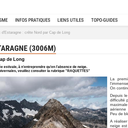
ISME
INFOS PRATIQUES
LIENS UTILES
TOPO-GUIDES
 d'Estaragne : crête Nord par Cap de Long
TARAGNE (3006M)
Cap de Long
e estivale, à n'entreprendre qu'en l'absence de neige.
ivernales, veuillez consulter la rubrique "RAQUETTES"
La premi
l'immense
On contin
Depuis le
difficulté
maximale 
aérienne 
Peu de bl
A réaliser
neige est