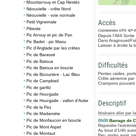
Mountarrouy et Cap Nestès
Néouvielle - crête Nord
Néouvielle - voie normale
Accès
Petit Vignemale
Pibeste
Coordonnées GPS: 42º 49' 0
Pic Arrouy et pic de Pan
Depuis l'A64 Sortie
Dans Aragnouet/Fabi
Pic Badet - pic Maou
Laisser à droite la
Pic d'Anglade par les crêtes
Pic de Barassé
Pic de Batoua
Difficultés
Pic de Batoua en boucle
Pentes raides, porti
Pic de Bizourtère - Lac Bleu
Crête aérienne par 
Pic de Campbieil
Crampons pouvant ê
Pic de garlitz
Pic de Hourgade
Pic de Hourgade - vallon d'Aube
Descriptif
Pic de la Pez
Itinéraire aller par 
Pic de Madamète
0h00
Pic de Monfaucon en boucle
Barrage de 
Rejoindre l'extrémit
Pic de Mont Aspet
Au bout d'1/4h suiv
Pic de Montaut
Peu après avoir pa