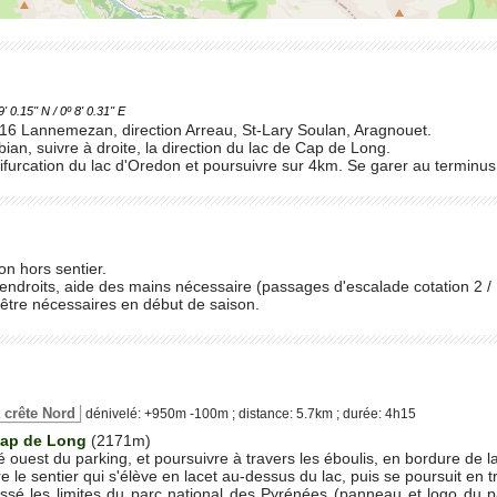
.15'' N / 0º 8' 0.31'' E
 16 Lannemezan, direction Arreau, St-Lary Soulan, Aragnouet.
an, suivre à droite, la direction du lac de Cap de Long.
 bifurcation du lac d'Oredon et poursuivre sur 4km. Se garer au terminus
on hors sentier.
endroits, aide des mains nécessaire (passages d'escalade cotation 2 / 
tre nécessaires en début de saison.
la crête Nord
dénivelé: +950m -100m ; distance: 5.7km ; durée: 4h15
Cap de Long
(2171m)
é ouest du parking, et poursuivre à travers les éboulis, en bordure de l
re le sentier qui s'élève en lacet au-dessus du lac, puis se poursuit en
ssé les limites du parc national des Pyrénées (panneau et logo du pa