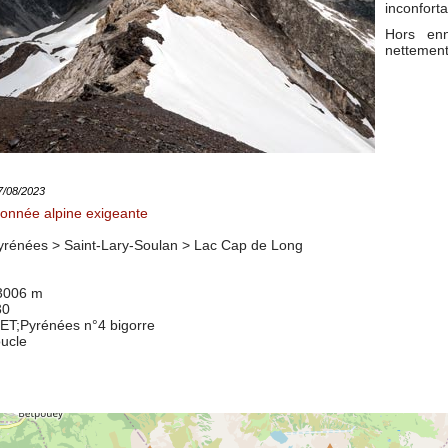
inconforta
Hors enn
nettement 
27/08/2023
onnée alpine exigeante
rénées > Saint-Lary-Soulan >
Lac Cap de Long
 3006 m
30
8ET
;Pyrénées n°4 bigorre
oucle