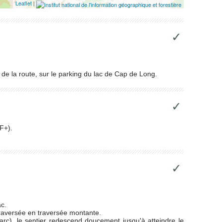
Leaflet
|
✓
 de la route, sur le parking du lac de Cap de Long.
✓
F+).
✓
ac.
 traversée en traversée montante.
rc), le sentier redescend doucement jusqu'à atteindre le