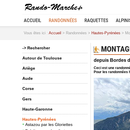
ACCUEIL
RANDONNÉES
RAQUETTES
ALPIN
Vous êtes ici :
Accueil
> Randonnées >
Hautes-Pyrénées
> Mon
MONTAGN
-> Rechercher
Autour de Toulouse
depuis Bordes 
Ceci est une randonné
Ariège
Pour les randonnées h
Aude
Corse
Gers
Haute-Garonne
Hautes-Pyrénées
Astazou par les Gloriettes