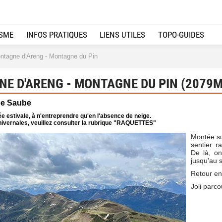
ISME
INFOS PRATIQUES
LIENS UTILES
TOPO-GUIDES
tagne d'Areng - Montagne du Pin
E D'ARENG - MONTAGNE DU PIN (2079M
de Saube
e estivale, à n'entreprendre qu'en l'absence de neige.
ivernales, veuillez consulter la rubrique "RAQUETTES"
Montée su
sentier r
De là, on
jusqu'au 
Retour en
Joli parco