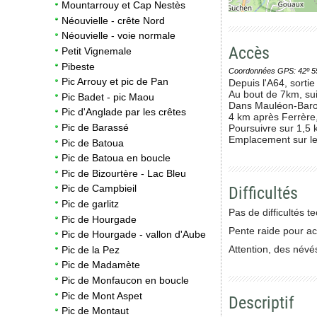
Mountarrouy et Cap Nestès
Néouvielle - crête Nord
Néouvielle - voie normale
Accès
Petit Vignemale
Pibeste
Coordonnées GPS: 42º 55' 0
Pic Arrouy et pic de Pan
Depuis l'A64, sortie
Au bout de 7km, sui
Pic Badet - pic Maou
Dans Mauléon-Barous
Pic d'Anglade par les crêtes
4 km après Ferrère,
Pic de Barassé
Poursuivre sur 1,5 k
Emplacement sur le 
Pic de Batoua
Pic de Batoua en boucle
Pic de Bizourtère - Lac Bleu
Pic de Campbieil
Difficultés
Pic de garlitz
Pas de difficultés 
Pic de Hourgade
Pente raide pour ac
Pic de Hourgade - vallon d'Aube
Attention, des névé
Pic de la Pez
Pic de Madamète
Pic de Monfaucon en boucle
Pic de Mont Aspet
Descriptif
Pic de Montaut