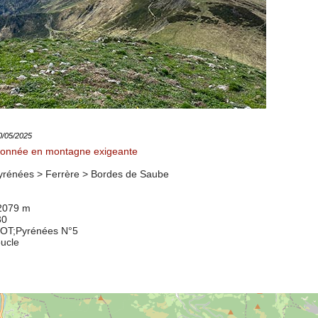
30/05/2025
onnée en montagne exigeante
rénées > Ferrère >
Bordes de Saube
 2079 m
30
7OT
;Pyrénées N°5
oucle