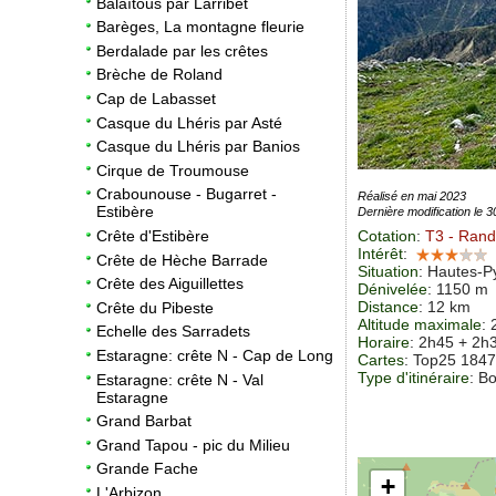
Balaïtous par Larribet
Barèges, La montagne fleurie
Berdalade par les crêtes
Brèche de Roland
Cap de Labasset
Casque du Lhéris par Asté
Casque du Lhéris par Banios
Cirque de Troumouse
Crabounouse - Bugarret -
Réalisé en mai 2023
Estibère
Dernière modification le 
Cotation
:
T3
- Rand
Crête d'Estibère
Intérêt
:
Crête de Hèche Barrade
Situation
:
Hautes-Py
Crête des Aiguillettes
Dénivelée
: 1150 m
Distance
: 12 km
Crête du Pibeste
Altitude maximale
:
Echelle des Sarradets
Horaire
: 2h45 + 2h
Estaragne: crête N - Cap de Long
Cartes
:
Top25 184
Type d'itinéraire
: B
Estaragne: crête N - Val
Estaragne
Grand Barbat
Grand Tapou - pic du Milieu
Grande Fache
+
L'Arbizon