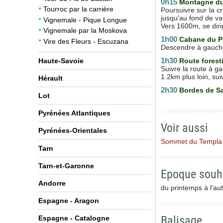
0h15
Montagne d
Tourroc par la carrière
Poursuivre sur la c
jusqu'au fond de val
Vignemale - Pique Longue
Vers 1600m, se dirig
Vignemale par la Moskova
1h00
Cabane du P
Vire des Fleurs - Escuzana
Descendre à gauche 
1h30
Route forest
Haute-Savoie
Suivre la route à ga
1.2km plus loin, sui
Hérault
2h30
Bordes de 
Lot
Pyrénées Atlantiques
Voir aussi
Pyrénées-Orientales
Sommet du Templa
Tarn
Tarn-et-Garonne
Epoque souh
Andorre
du printemps à l'au
Espagne - Aragon
Balisage
Espagne - Catalogne