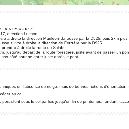
.5'' N / 0º 29' 0.62'' E
 17, direction Luchon.
vre à droite la direction Mauléon-Barousse par la D825, puis 2km plus 
se suivre à droite la direction de Ferrrère par la D925.
 prendre à droite la route de Salabe.
m, jusqu'au départ de la route forestière, juste avant de passer un pont
bas-côté pour se garer juste après le pont.
techniques en l'absence de neige, mais de bonnes notions d'orientation 
céder au col.
s persistent sous le col parfois jusqu'en fin de printemps, rendant l'ac