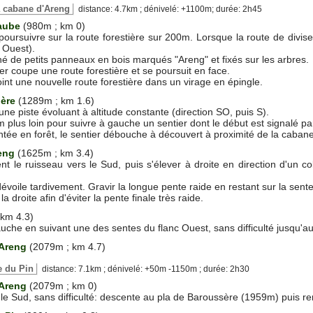
 la cabane d'Areng
distance: 4.7km ; dénivelé: +1100m; durée: 2h45
Saube
(980m ; km 0)
 poursuivre sur la route forestière sur 200m. Lorsque la route de divis
 Ouest).
nné de petits panneaux en bois marqués "Areng" et fixés sur les arbres.
er coupe une route forestière et se poursuit en face.
int une nouvelle route forestière dans un virage en épingle.
ière
(1289m ; km 1.6)
ne piste évoluant à altitude constante (direction SO, puis S).
m plus loin pour suivre à gauche un sentier dont le début est signalé pa
ée en forêt, le sentier débouche à découvert à proximité de la caban
reng
(1625m ; km 3.4)
 le ruisseau vers le Sud, puis s'élever à droite en direction d'un co
dévoile tardivement. Gravir la longue pente raide en restant sur la sente
la droite afin d'éviter la pente finale très raide.
 km 4.3)
auche en suivant une des sentes du flanc Ouest, sans difficulté jusqu'
'Areng
(2079m ; km 4.7)
e du Pin
distance: 7.1km ; dénivelé: +50m -1150m ; durée: 2h30
'Areng
(2079m ; km 0)
s le Sud, sans difficulté: descente au pla de Baroussère (1959m) puis