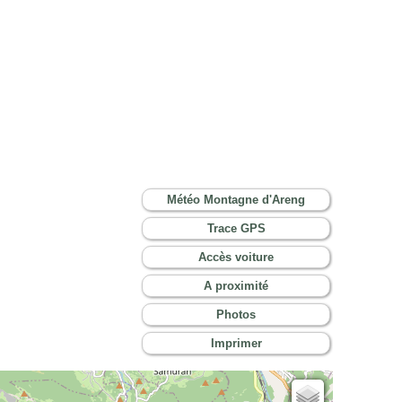
Météo Montagne d'Areng
Trace GPS
Accès voiture
A proximité
Photos
Imprimer
Cartes IGN