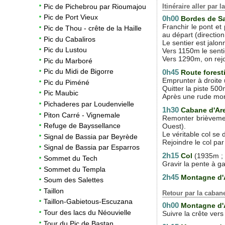
Itinéraire aller par
Pic de Pichebrou par Rioumajou
Pic de Port Vieux
0h00
Bordes de 
Franchir le pont et
Pic de Thou - crête de la Haille
au départ (direction
Pic du Cabaliros
Le sentier est jalo
Pic du Lustou
Vers 1150m le senti
Vers 1290m, on rejo
Pic du Marboré
Pic du Midi de Bigorre
0h45
Route forest
Emprunter à droite u
Pic du Piméné
Quitter la piste 500
Pic Maubic
Après une rude mont
Pichaderes par Loudenvielle
1h30
Cabane d'A
Piton Carré - Vignemale
Remonter brièvement
Refuge de Bayssellance
Ouest).
Le véritable col se 
Signal de Bassia par Beyrède
Rejoindre le col par 
Signal de Bassia par Esparros
2h15
Col
(1935m ;
Sommet du Tech
Gravir la pente à g
Sommet du Templa
2h45
Montagne d
Soum des Salettes
Taillon
Retour par la caban
Taillon-Gabietous-Escuzana
0h00
Montagne d
Tour des lacs du Néouvielle
Suivre la crête ver
Tour du Pic de Bastan