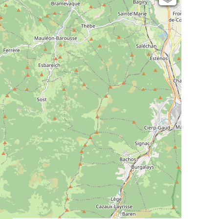
Open Topo Map
Open Street Map
ESRI Word Imagery
Photographies aériennes