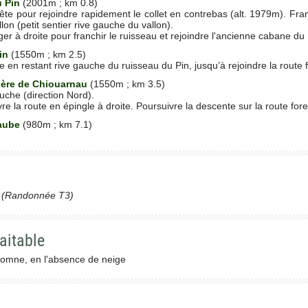
u Pin
(2001m ; km 0.8)
rête pour rejoindre rapidement le collet en contrebas (alt. 1979m). Fr
lon (petit sentier rive gauche du vallon).
er à droite pour franchir le ruisseau et rejoindre l'ancienne cabane du 
in
(1550m ; km 2.5)
en restant rive gauche du ruisseau du Pin, jusqu’à rejoindre la route 
ière de Chiouarnau
(1550m ; km 3.5)
uche (direction Nord).
vre la route en épingle à droite. Poursuivre la descente sur la route fore
Saube
(980m ; km 7.1)
(Randonnée T3)
aitable
tomne, en l'absence de neige