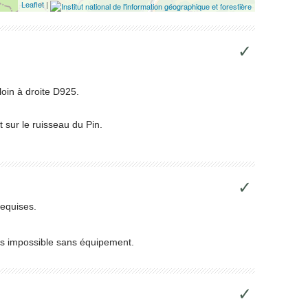
Leaflet
|
✓
loin à droite D925.
 sur le ruisseau du Pin.
✓
requises.
cès impossible sans équipement.
✓