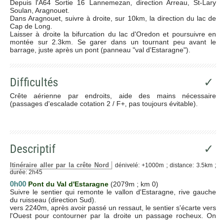
Depuis l'A64 Sortie 16 Lannemezan, direction Arreau, St-Lary
Soulan, Aragnouet.
Dans Aragnouet, suivre à droite, sur 10km, la direction du lac de
Cap de Long.
Laisser à droite la bifurcation du lac d'Oredon et poursuivre en
montée sur 2.3km. Se garer dans un tournant peu avant le
barrage, juste après un pont (panneau "val d'Estaragne").
Difficultés
✓
Crête aérienne par endroits, aide des mains nécessaire
(passages d'escalade cotation 2 / F+, pas toujours évitable).
Descriptif
✓
Itinéraire aller par la crête Nord
dénivelé: +1000m ; distance: 3.5km ;
durée: 2h45
0h00
Pont du Val d'Estaragne
(2079m ; km 0)
Suivre le sentier qui remonte le vallon d'Estaragne, rive gauche
du ruisseau (direction Sud).
vers 2240m, après avoir passé un ressaut, le sentier s'écarte vers
l'Ouest pour contourner par la droite un passage rocheux. On