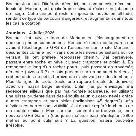
Bonjour Jouniaux, l'itinéraire décrit ici, tout comme celui décrit sur
le site de Mariano, est un itinéraire estival à réaliser en l'absence
de neige. Cette année il reste d'imposants névés en altitude,
rendant ce type de parcours dangereux, et augmentant dans tous
les cas la cotation.
Jouniaux
4 Juillet 2026
Bonjour. J'ai suivi le topo de Mariano en téléchargement de
quelques photos commentées. Rencontré deux montagnards qui
avaient téléchargé le GPS de l'ascension sur le site Mariano :
désorientés comme moi - sans doute les névés persistants sur ce
versant, ils ont préféré rebrousser chemin. J'ai persévéré,
passant entre roche et névé ici, avec crampons et piolet là. En
remontant le long d'un rocher pourri, puis passant en traversée
aérienne (niveau 3 ?) je suis parvenu sur un sommet herbeux (
crottes rondes de petits herbivores) s'achevant sur des tombants.
Plus de ligne de crête. Seule une rupture brutale de dénivelé,
avec un massif beige au-delà. Enfin, j'ai pu envisager ma
redescente ailleurs que par ma montée scabreuse, en utilisant
une glisse prudente dans des éboulis et un ou deux névés grâce
à mes crampons et mon piolet (inclinaison 45 degrés?) -afin
d'éviter des barres sans visibilité. J'ai ensuite repéré le chemin de
ma montée initiale. Mais sur quel sommet me trouvais-je, mon
nouveau GPS Garmin (que je ne maîtrise pas) m'indiquant 2905
mètres au point culminant ? La question restera peut-être
irrésolue.