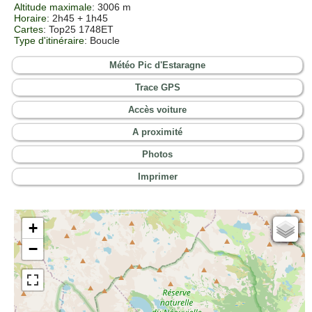
Altitude maximale
: 3006 m
Horaire
: 2h45 + 1h45
Cartes
:
Top25 1748ET
Type d'itinéraire
: Boucle
Météo Pic d'Estaragne
Trace GPS
Accès voiture
A proximité
Photos
Imprimer
+
Cartes IGN
−
Open Topo Map
Open Street Map
ESRI Word Imagery
Photographies aériennes