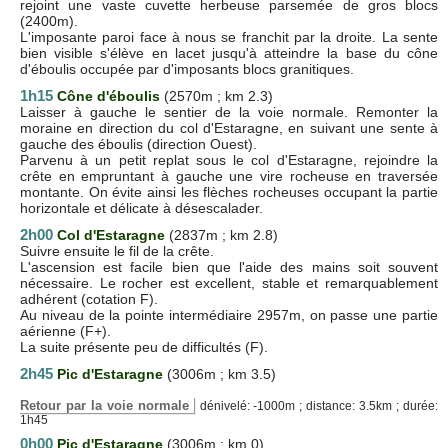
rejoint une vaste cuvette herbeuse parsemée de gros blocs
(2400m).
L'imposante paroi face à nous se franchit par la droite. La sente
bien visible s'élève en lacet jusqu'à atteindre la base du cône
d'éboulis occupée par d'imposants blocs granitiques.
1h15
Cône d'éboulis
(2570m ; km 2.3)
Laisser à gauche le sentier de la voie normale. Remonter la
moraine en direction du col d'Estaragne, en suivant une sente à
gauche des éboulis (direction Ouest).
Parvenu à un petit replat sous le col d'Estaragne, rejoindre la
crête en empruntant à gauche une vire rocheuse en traversée
montante. On évite ainsi les flèches rocheuses occupant la partie
horizontale et délicate à désescalader.
2h00
Col d'Estaragne
(2837m ; km 2.8)
Suivre ensuite le fil de la crête.
L'ascension est facile bien que l'aide des mains soit souvent
nécessaire. Le rocher est excellent, stable et remarquablement
adhérent (cotation F).
Au niveau de la pointe intermédiaire 2957m, on passe une partie
aérienne (F+).
La suite présente peu de difficultés (F).
2h45
Pic d'Estaragne
(3006m ; km 3.5)
Retour par la voie normale
dénivelé: -1000m ; distance: 3.5km ; durée:
1h45
0h00
Pic d'Estaragne
(3006m ; km 0)