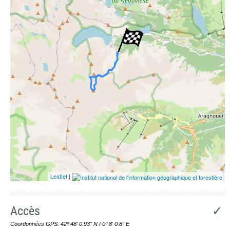
Leaflet
|
Accès
✓
Coordonnées GPS: 42º 48' 0.93'' N / 0º 8' 0.8'' E