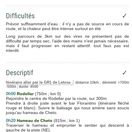
Difficultés
✓
Prévoir suffisamment d'eau : il n'y a pas de source en cours de
route, et la chaleur peut être intense surtout en été.
Long parcours de 3km sur des vires ne présentent pas de
difficulté par temps sec, l'aide des mains n'est jamais nécessaire,
mais il faut progresser en restant attentif. tout faux pas est
interdit.
Descriptif
✓
Itinéraire aller par le GR1 de Letosa
distance:10km ; dénivelé: +700m
-500m ; durée: 4h00
0h00
Rodellar
(750m ; km 0)
Rejoindre le centre de Rodellar par la route, sur 300m.
Prendre à droite juste avant le bar Florantino (itinéraire fléché
rouge et blanc). Suivre le balisage qui nous amène sans soucis
jusqu'au hameau de Cheto.
0h20
Hameau de Cheto
(815m ; km 1)
Traverser le hameau et emprunter le sentier qui descend à
gauche de la piste (NE).