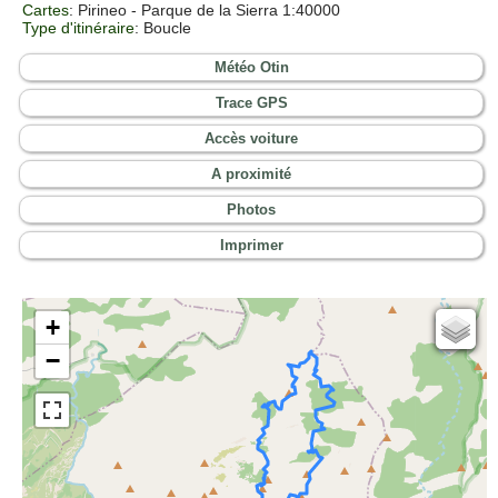
Cartes
: Pirineo - Parque de la Sierra 1:40000
Type d'itinéraire
: Boucle
Météo Otin
Trace GPS
Accès voiture
A proximité
Photos
Imprimer
+
Cartes IGN
−
Open Topo Map
Open Street Map
ESRI Word Imagery
Photographies aériennes