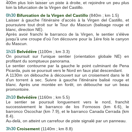
400m plus loin laisser un piste à droite, et rejoindre un peu plus
loin la bifurcation de la Virgen del Castillo.
0h30
Bifurcation de la Virgen del Castillo
(840m ; km 1.5)
Laisser à gauche l'itinéraire d'accès à la Virgen del Castillo, et
poursuivre tout droit sur le Tour du Mascun (balisage rouge et
blanc, direction NE).
Après avoir franchi le barranco de la Virgen, le sentier s'élève
jusqu'à une croupe d'où l'on découvre pour la 1ére fois le canyon
du Mascun.
1h15
Belvédère
(1100m ; km 3.3)
On poursuit sur l'unique sentier (orientation globale NE) en
profitant du somptueux panorama.
Le sentier contourne par la gauche le point culminant de Pena
Picarda, puis se poursuit vers le Nord en faux plat descendant.
A 1130m on débouche à découvert sur un croisement dans le lit
d'un torrent à sec. Suivre à gauche l'itinéraire balisé rouge et
blanc. Après une montée en forêt, on débouche sur un beau
promontoire.
2h10
Belvédère
(1160m ; km 5.5)
Le sentier se poursuit longuement vers le nord, franchit
successivement le barranco de los Fornosos (km 6.6), le
barronco Oscochar (km 7.9), et le barranco Canada Cerrada (km
8.4).
Au-delà, on atteint un carrefour de piste signalé par un panneau.
3h30
Croisement
(1140m ; km 8.8)