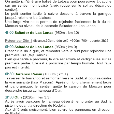
On quitte ici l'itinéraire balisé de Letosa pour poursuivre à gauche
sur un sentier non balisé (croix rouge sur le sol au départ du
sentier).
Le petit sentier facile à suivre descend à travers la garrigue
jusqu'à rejoindre les falaises.
Une large vire nous permet de rejoindre facilement le lit du rio
Mascun au niveau de la cascade Saltador de Las Lanas.
4h00
Saltador de Las Lanas
(950m ; km 10)
Retour par Otin
distance:10km ; dénivelé: +500m -700m ; durée: 3h15
0h00
Saltador de Las Lanas
(950m ; km 0)
Franchir le rio à gué, et remonter vers le sud pour rejoindre une
première vire (faja Raisin).
Bien que facile à parcourir, la vire est étroite et vertigineuse sur sa
première partie. Elle est à proscrire par temps humide. Tout faux
pas est interdit.
0h30
Barranco Raisin
(1030m ; km 1)
Traverser le barranco et remonter vers le Sud-Est pour rejoindre
la vire suivante (faja Mascun). Après un long cheminement facile
et panoramique, le sentier quitte le canyon du Mascun pour
descendre jusqu'au hameau d'Otin.
1h30
Otin
(1020m ; km 3.3)
Après avoir parcouru le hameau déserté, emprunter au Sud la
piste indiquant la direction de Rodellar.
Aux différents croisement, bien suivre les panneaux en direction
de Rodellar.