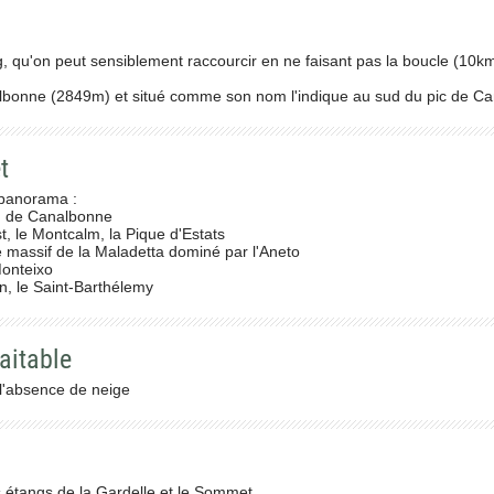
ng, qu'on peut sensiblement raccourcir en ne faisant pas la boucle (10
lbonne (2849m) et situé comme son nom l'indique au sud du pic de Ca
t
 panorama :
ud de Canalbonne
t, le Montcalm, la Pique d'Estats
 le massif de la Maladetta dominé par l'Aneto
Monteixo
in, le Saint-Barthélemy
aitable
l'absence de neige
s étangs de la Gardelle et le Sommet