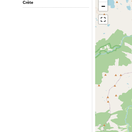
Crète
−