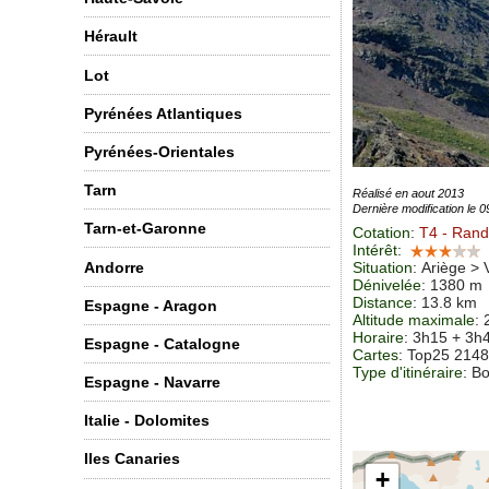
Hérault
Lot
Pyrénées Atlantiques
Pyrénées-Orientales
Tarn
Réalisé en aout 2013
Dernière modification le 
Tarn-et-Garonne
Cotation
:
T4
- Rand
Intérêt
:
Andorre
Situation
:
Ariège > 
Dénivelée
: 1380 m
Distance
: 13.8 km
Espagne - Aragon
Altitude maximale
:
Horaire
: 3h15 + 3h
Espagne - Catalogne
Cartes
:
Top25 214
Type d'itinéraire
: B
Espagne - Navarre
Italie - Dolomites
Iles Canaries
+