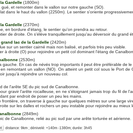
la Gardelle
(1800m)
 à gué, et remonter dans le vallon sur notre gauche (SO).
at dans le haut du vallon (2250m). Le sentier s'oriente progressiveme
 la Gardelle
(2370m)
 en bordure d'étang, le sentier qu'on prendra au retour.
ntier de droite. On s'élève tranquillement jusqu'au déversoir du grand é
 grand lac de la Gardelle
(2420m)
olue sur un sentier cairné mais non balisé, et parfois très peu visible.
ver à droite (O) pour rejoindre un petit col dominant l'étang de Canalbo
nalbonne
(2530m)
a gauche. En cas de névés trop importants il peut être préférable de le 
 en remontant un vallon (NO). On atteint un petit col sous le Port de 
oir jusqu'à rejoindre un nouveau col.
d de l'arête SE du pic sud de Canalbonne.
our gravir l'arête rocailleuse, en ne s'éloignant jamais trop du fil de 
ndant par endroit de poser un peu les mains.
e frontière, on traverse à gauche sur quelques mètres sur une large vire
droite sur les dalles et rochers un peu instable pour rejoindre au mieux
Canalbonne
(2849m)
pic de Canalbonne, relié au pic sud par une arête torturée et aérienne.
et
distance: 9km ; dénivelé: +140m -1380m; durée: 3h45