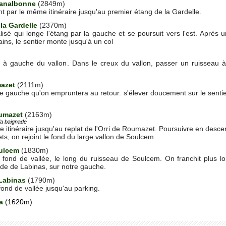
Canalbonne
(2849m)
par le même itinéraire jusqu'au premier étang de la Gardelle.
 la Gardelle
(2370m)
alisé qui longe l'étang par la gauche et se poursuit vers l'est. Aprè
ins, le sentier monte jusqu'à un col
 à gauche du vallon. Dans le creux du vallon, passer un ruisseau à
mazet
(2111m)
e gauche qu'on empruntera au retour. s'élever doucement sur le sentie
umazet
(2163m)
 la baignade
 itinéraire jusqu'au replat de l'Orri de Roumazet. Poursuivre en descent
ts, on rejoint le fond du large vallon de Soulcem.
oulcem
(1830m)
 fond de vallée, le long du ruisseau de Soulcem. On franchit plus l
de de Labinas, sur notre gauche.
Labinas
(1790m)
fond de vallée jusqu'au parking.
a
(1620m)