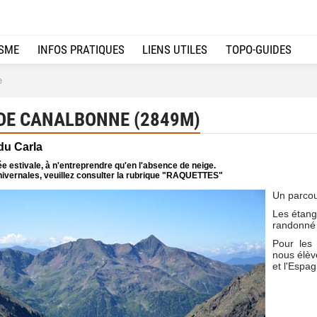
ISME
INFOS PRATIQUES
LIENS UTILES
TOPO-GUIDES
e
 DE CANALBONNE (2849M)
 du Carla
e estivale, à n'entreprendre qu'en l'absence de neige.
ivernales, veuillez consulter la rubrique "RAQUETTES"
Un parcou
Les étangs
randonné 
Pour les 
nous élève
et l'Espa