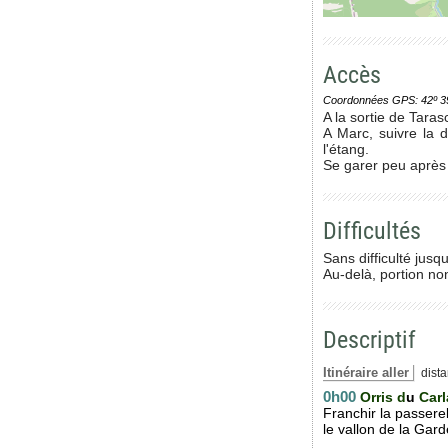
Accès
Coordonnées GPS: 42º 39' 0
A la sortie de Tara
A Marc, suivre la 
l'étang.
Se garer peu après a
Difficultés
Sans difficulté jusq
Au-delà, portion no
Descriptif
Itinéraire aller
dista
0h00
Orris d
u
Carl
Franchir la passere
le vallon de la Gard