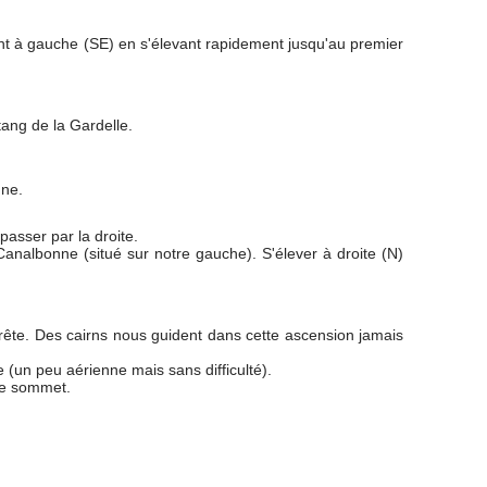
nt à gauche (SE) en s'élevant rapidement jusqu'au premier
tang de la Gardelle.
nne.
passer par la droite.
Canalbonne (situé sur notre gauche). S'élever à droite (N)
l'arête. Des cairns nous guident dans cette ascension jamais
 (un peu aérienne mais sans difficulté).
 le sommet.