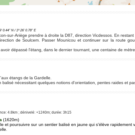
.44'' N / 1º 26' 0.78'' E
scon-sur-Ariège prendre à droite la D87, direction Vicdessos. En restant
direction de Soulcem. Passer Mounicou et continuer sur la route g
voir dépassé l'étang, dans le dernier tournant, une centaine de mètre a
u'aux étangs de la Gardelle.
n balisé nécessitant quelques notions d'orientation, pentes raides et p
nce: 4.8km ; dénivelé: +1240m; durée: 3h15
a
(1620m)
lle et poursuivre sur un sentier balisé en jaune qui s'élève rapidement
elle.