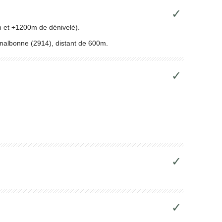
✓
km et +1200m de dénivelé).
nalbonne (2914), distant de 600m.
✓
✓
✓