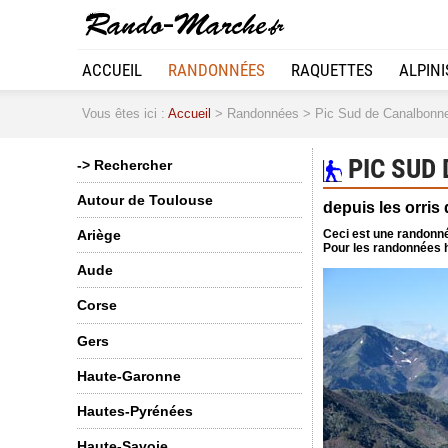
ACCUEIL
RANDONNÉES
RAQUETTES
ALPIN
Vous êtes ici :
Accueil
> Randonnées > Pic Sud de Canalbonn
PIC SUD
-> Rechercher
Autour de Toulouse
depuis les orris
Ceci est une randonné
Ariège
Pour les randonnées h
Aude
Corse
Gers
Haute-Garonne
Hautes-Pyrénées
Haute-Savoie