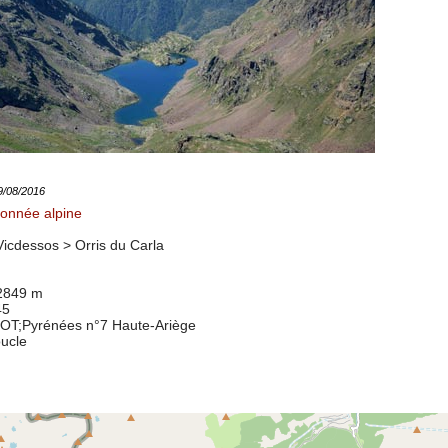
09/08/2016
onnée alpine
Vicdessos >
Orris du Carla
 2849 m
45
8OT
;Pyrénées n°7 Haute-Ariège
oucle