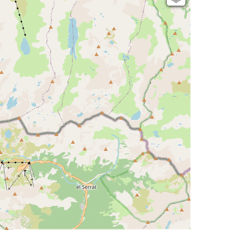
Open Topo Map
Open Street Map
ESRI Word Imagery
Photographies aériennes