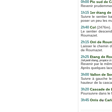
0h00
Pic sud de 
Revenir prudemment 
1h15
1er étang de
Suivre le sentier b
poser un peu les ma
2h40
Col
(2476m).
Le sentier descend
Roumazet.
2h15
Orri de Rou
Laisser le chemin d
de Roumazet.
2h25
Etang de Ro
Joli petit étang, propice à
Revenir par le même
Après quelques lace
3h00
Vallon de S
Suivre à gauche le
hauteur de la casca
3h20
Cascade de 
Poursuivre dans le 
3h45
Orris d
u
Carl