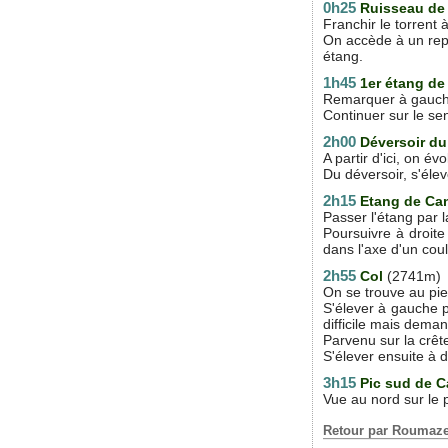
0h25
Ruisseau de 
Franchir le torrent
On accède à un repl
étang.
1h45
1er étang de
Remarquer à gauche,
Continuer sur le se
2h00
Déversoir du
A partir d'ici, on év
Du déversoir, s'éle
2h15
Etang de Ca
Passer l'étang par l
Poursuivre à droite
dans l'axe d'un coul
2h55
Col
(2741m)
On se trouve au pie
S'élever à gauche p
difficile mais dema
Parvenu sur la crêt
S'élever ensuite à 
3h15
Pic sud de 
Vue au nord sur le 
Retour par Roumaz