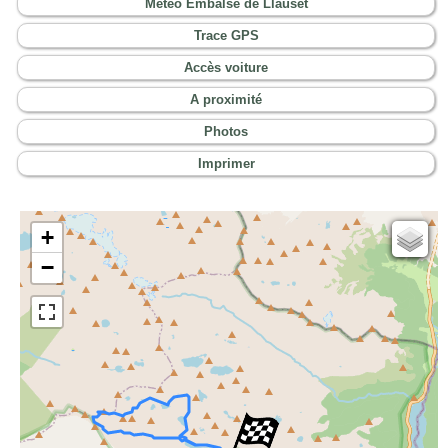
Météo Embalse de Llauset
Trace GPS
Accès voiture
A proximité
Photos
Imprimer
+
Cartes IGN
−
Open Topo Map
Open Street Map
ESRI Word Imagery
Photographies aériennes