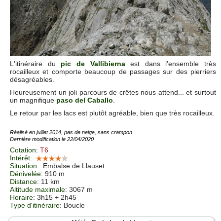
L'itinéraire du
pic de Vallibierna
est dans l'ensemble très
rocailleux et comporte beaucoup de passages sur des pierriers
désagréables.
Heureusement un joli parcours de crêtes nous attend... et surtout
un magnifique
paso del Caballo
.
Le retour par les lacs est plutôt agréable, bien que très rocailleux.
Réalisé en juillet 2014, pas de neige, sans crampon
Dernière modification le 22/04/2020
Cotation
:
T6
Intérêt
:
Situation
:
Embalse de Llauset
Dénivelée
: 910 m
Distance
: 11 km
Altitude maximale
: 3067 m
Horaire
: 3h15 + 2h45
Type d'itinéraire
: Boucle