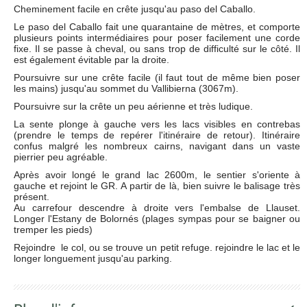
Cheminement facile en crête jusqu'au paso del Caballo.
Le paso del Caballo fait une quarantaine de mètres, et comporte
plusieurs points intermédiaires pour poser facilement une corde
fixe. Il se passe à cheval, ou sans trop de difficulté sur le côté. Il
est également évitable par la droite.
Poursuivre sur une crête facile (il faut tout de même bien poser
les mains) jusqu'au sommet du Vallibierna (3067m).
Poursuivre sur la crête un peu aérienne et très ludique.
La sente plonge à gauche vers les lacs visibles en contrebas
(prendre le temps de repérer l'itinéraire de retour). Itinéraire
confus malgré les nombreux cairns, navigant dans un vaste
pierrier peu agréable.
Après avoir longé le grand lac 2600m, le sentier s'oriente à
gauche et rejoint le GR. A partir de là, bien suivre le balisage très
présent.
Au carrefour descendre à droite vers l'embalse de Llauset.
Longer l'Estany de Bolornés (plages sympas pour se baigner ou
tremper les pieds)
Rejoindre le col, ou se trouve un petit refuge. rejoindre le lac et le
longer longuement jusqu'au parking.