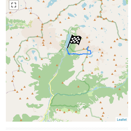
ESRI Word Imagery
Photographies aériennes
Leaflet