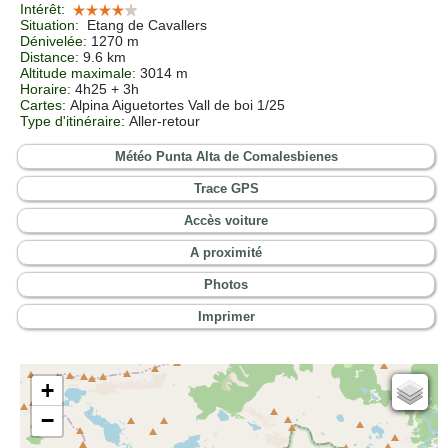
Intérêt
:
Situation
:
Etang de Cavallers
Dénivelée
: 1270 m
Distance
: 9.6 km
Altitude maximale
: 3014 m
Horaire
: 4h25 + 3h
Cartes
:
Alpina Aiguetortes Vall de boi 1/25
Type d'itinéraire
: Aller-retour
Météo Punta Alta de Comalesbienes
Trace GPS
Accès voiture
A proximité
Photos
Imprimer
+
Cartes IGN
−
Open Topo Map
Open Street Map