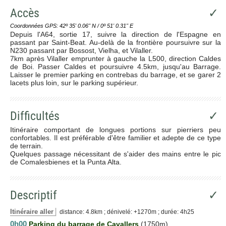
Accès
✓
Coordonnées GPS: 42º 35' 0.06'' N / 0º 51' 0.31'' E
Depuis l'A64, sortie 17, suivre la direction de l'Espagne en
passant par Saint-Beat. Au-delà de la frontière poursuivre sur la
N230 passant par Bossost, Vielha, et Vilaller.
7km après Vilaller emprunter à gauche la L500, direction Caldes
de Boi. Passer Caldes et poursuivre 4.5km, jusqu'au Barrage.
Laisser le premier parking en contrebas du barrage, et se garer 2
lacets plus loin, sur le parking supérieur.
Difficultés
✓
Itinéraire comportant de longues portions sur pierriers peu
confortables. Il est préférable d'être familier et adepte de ce type
de terrain.
Quelques passage nécessitant de s'aider des mains entre le pic
de Comalesbienes et la Punta Alta.
Descriptif
✓
Itinéraire aller
distance: 4.8km ; dénivelé: +1270m ; durée: 4h25
0h00
Parking du barrage de Cavallers
(1750m)