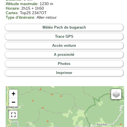
Altitude maximale
: 1230 m
Horaire
: 2h15 + 1h50
Cartes
: Top25 2347OT
Type d'itinéraire
: Aller-retour
Météo Pech de bugarach
Trace GPS
Accès voiture
A proximité
Photos
Imprimer
+
Cartes IGN
−
Open Topo Map
Open Street Map
ESRI Word Imagery
Photographies aériennes