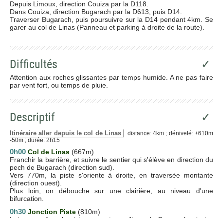
Depuis Limoux, direction Couiza par la D118.
Dans Couiza, direction Bugarach par la D613, puis D14.
Traverser Bugarach, puis poursuivre sur la D14 pendant 4km. Se
garer au col de Linas (Panneau et parking à droite de la route).
Difficultés
✓
Attention aux roches glissantes par temps humide. A ne pas faire
par vent fort, ou temps de pluie.
Descriptif
✓
Itinéraire aller depuis le col de Linas
distance: 4km ; dénivelé: +610m
-50m ; durée: 2h15
0h00
Col de Linas
(667m)
Franchir la barrière, et suivre le sentier qui s'élève en direction du
pech de Bugarach (direction sud).
Vers 770m, la piste s'oriente à droite, en traversée montante
(direction ouest).
Plus loin, on débouche sur une clairière, au niveau d'une
bifurcation.
0h30
Jonction Piste
(810m)