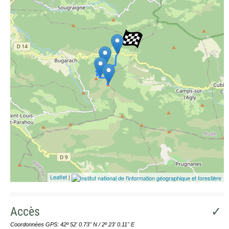
Leaflet
|
Accès
✓
Coordonnées GPS: 42º 52' 0.73'' N / 2º 23' 0.11'' E