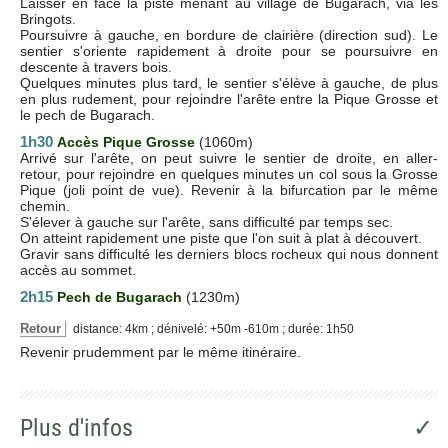
Laisser en face la piste menant au village de Bugarach, via les
Bringots.
Poursuivre à gauche, en bordure de clairière (direction sud). Le
sentier s'oriente rapidement à droite pour se poursuivre en
descente à travers bois.
Quelques minutes plus tard, le sentier s'élève à gauche, de plus
en plus rudement, pour rejoindre l'arête entre la Pique Grosse et
le pech de Bugarach.
1h30
Accès Pique Grosse
(1060m)
Arrivé sur l'arête, on peut suivre le sentier de droite, en aller-
retour, pour rejoindre en quelques minutes un col sous la Grosse
Pique (joli point de vue). Revenir à la bifurcation par le même
chemin.
S'élever à gauche sur l'arête, sans difficulté par temps sec.
On atteint rapidement une piste que l'on suit à plat à découvert.
Gravir sans difficulté les derniers blocs rocheux qui nous donnent
accès au sommet.
2h15
Pech de Bugarach
(1230m)
Retour
distance: 4km ; dénivelé: +50m -610m ; durée: 1h50
Revenir prudemment par le même itinéraire.
Plus d'infos
✓