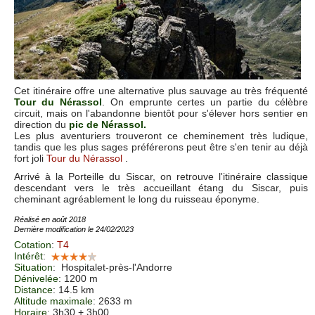
Cet itinéraire offre une alternative plus sauvage au très fréquenté
Tour du Nérassol
. On emprunte certes un partie du célèbre
circuit, mais on l'abandonne bientôt pour s'élever hors sentier en
direction du
pic de Nérassol.
Les plus aventuriers trouveront ce cheminement très ludique,
tandis que les plus sages préférerons peut être s'en tenir au déjà
fort joli
Tour du Nérassol
.
Arrivé à la Porteille du Siscar, on retrouve l'itinéraire classique
descendant vers le très accueillant étang du Siscar, puis
cheminant agréablement le long du ruisseau éponyme.
Réalisé en août 2018
Dernière modification le 24/02/2023
Cotation
:
T4
Intérêt
:
Situation
:
Hospitalet-près-l'Andorre
Dénivelée
: 1200 m
Distance
: 14.5 km
Altitude maximale
: 2633 m
Horaire
: 3h30 + 3h00