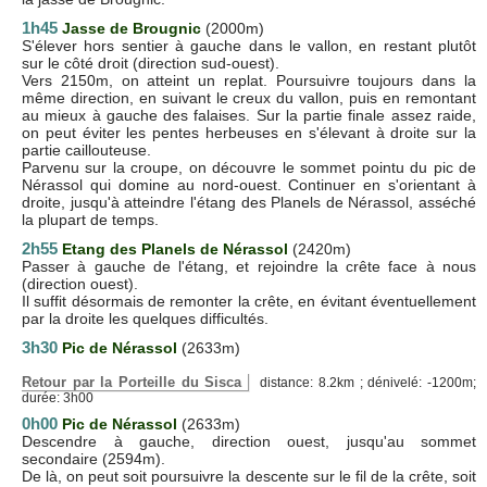
1h45
Jasse de Brougnic
(2000m)
S'élever hors sentier à gauche dans le vallon, en restant plutôt
sur le côté droit (direction sud-ouest).
Vers 2150m, on atteint un replat. Poursuivre toujours dans la
même direction, en suivant le creux du vallon, puis en remontant
au mieux à gauche des falaises. Sur la partie finale assez raide,
on peut éviter les pentes herbeuses en s'élevant à droite sur la
partie caillouteuse.
Parvenu sur la croupe, on découvre le sommet pointu du pic de
Nérassol qui domine au nord-ouest. Continuer en s'orientant à
droite, jusqu'à atteindre l'étang des Planels de Nérassol, asséché
la plupart de temps.
2h55
Etang des Planels de Nérassol
(2420m)
Passer à gauche de l'étang, et rejoindre la crête face à nous
(direction ouest).
Il suffit désormais de remonter la crête, en évitant éventuellement
par la droite les quelques difficultés.
3h30
Pic de Nérassol
(2633m)
Retour par la Porteille du Sisca
distance: 8.2km ; dénivelé: -1200m;
durée: 3h00
0h00
Pic de Nérassol
(2633m)
Descendre à gauche, direction ouest, jusqu'au sommet
secondaire (2594m).
De là, on peut soit poursuivre la descente sur le fil de la crête, soit