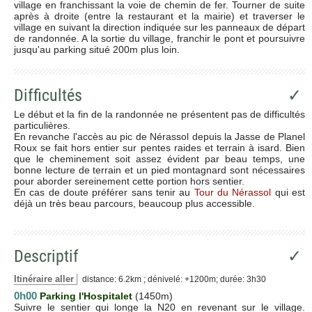
village en franchissant la voie de chemin de fer. Tourner de suite
après à droite (entre la restaurant et la mairie) et traverser le
village en suivant la direction indiquée sur les panneaux de départ
de randonnée. A la sortie du village, franchir le pont et poursuivre
jusqu'au parking situé 200m plus loin.
Difficultés
✓
Le début et la fin de la randonnée ne présentent pas de difficultés
particulières.
En revanche l'accès au pic de Nérassol depuis la Jasse de Planel
Roux se fait hors entier sur pentes raides et terrain à isard. Bien
que le cheminement soit assez évident par beau temps, une
bonne lecture de terrain et un pied montagnard sont nécessaires
pour aborder sereinement cette portion hors sentier.
En cas de doute préférer sans tenir au
Tour du Nérassol
qui est
déjà un très beau parcours, beaucoup plus accessible.
Descriptif
✓
Itinéraire aller
distance: 6.2km ; dénivelé: +1200m; durée: 3h30
0h00
Parking l'Hospitalet
(1450m)
Suivre le sentier qui longe la N20 en revenant sur le village.