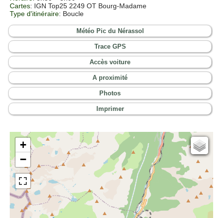
Cartes
:
IGN Top25 2249 OT Bourg-Madame
Type d'itinéraire
: Boucle
Météo Pic du Nérassol
Trace GPS
Accès voiture
A proximité
Photos
Imprimer
+
Cartes IGN
−
Open Topo Map
Open Street Map
ESRI Word Imagery
Photographies aériennes