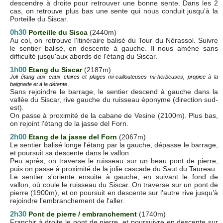
descendre à droite pour retrouver une bonne sente. Dans les 2
cas, on retrouve plus bas une sente qui nous conduit jusqu'à la
Porteille du Siscar.
0h30
Porteille du Sisca
(2440m)
Au col, on retrouve l'itinéraire balisé du Tour du Nérassol. Suivre
le sentier balisé, en descente à gauche. Il nous amène sans
difficulté jusqu'aux abords de l'étang du Siscar.
1h00
Etang du Siscar
(2187m)
Joli étang aux eaux claires et plages mi-caillouteuses mi-herbeuses, propice à la
.
baignade et à la détente
Sans rejoindre le barrage, le sentier descend à gauche dans la
vallée du Siscar, rive gauche du ruisseau éponyme (direction sud-
est).
On passe à proximité de la cabane de Vesine (2100m). Plus bas,
on rejoint l'étang de la jasse del Forn.
2h00
E
tang de la jasse del Forn
(2067m)
Le sentier balisé longe l'étang par la gauche, dépasse le barrage,
et poursuit sa descente dans le vallon.
Peu après, on traverse le ruisseau sur un beau pont de pierre,
puis on passe à proximité de la jolie cascade du Saut du Taureau.
Le sentier s'oriente ensuite à gauche, en suivant le fond de
vallon, où coule le ruisseau du Siscar. On traverse sur un pont de
pierre (1900m), et on poursuit en descente sur l'autre rive jusqu’à
rejoindre l'embranchement de l'aller.
2h30
Pont de pierre / embranchement
(1740m)
Franchir à droite le pont de pierre, et poursuivre en descente sur