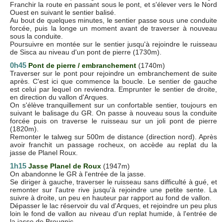
Franchir la route en passant sous le pont, et s'élever vers le Nord
Ouest en suivant le sentier balisé.
Au bout de quelques minutes, le sentier passe sous une conduite
forcée, puis la longe un moment avant de traverser à nouveau
sous la conduite.
Poursuivre en montée sur le sentier jusqu'à rejoindre le ruisseau
de Sisca au niveau d'un pont de pierre (1730m).
0h45
Pont de pierre / embranchement
(1740m)
Traverser sur le pont pour rejoindre un embranchement de suite
après. C'est ici que commence la boucle. Le sentier de gauche
est celui par lequel on reviendra. Emprunter le sentier de droite,
en direction du vallon d'Arques.
On s'élève tranquillement sur un confortable sentier, toujours en
suivant le balisage du GR. On passe à nouveau sous la conduite
forcée puis on traverse le ruisseau sur un joli pont de pierre
(1820m).
Remonter le talweg sur 500m de distance (direction nord). Après
avoir franchit un passage rocheux, on accède au replat du la
jasse de Planel Roux.
1h15
Jasse Planel de Roux
(1947m)
On abandonne le GR à l'entrée de la jasse.
Se diriger à gauche, traverser le ruisseau sans difficulté à gué, et
remonter sur l'autre rive jusqu'à rejoindre une petite sente. La
suivre à droite, un peu en hauteur par rapport au fond de vallon.
Dépasser le lac réservoir du val d'Arques, et rejoindre un peu plus
loin le fond de vallon au niveau d'un replat humide, à l'entrée de
la jasse de Brougnic.