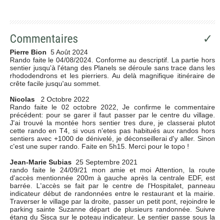
Commentaires
✓
Pierre Bion
5 Août 2024
Rando faite le 04/08/2024. Conforme au descriptif. La partie hors
sentier jusqu'à l'étang des Planels se déroule sans trace dans les
rhododendrons et les pierriers. Au delà magnifique itinéraire de
crête facile jusqu'au sommet.
Nicolas
2 Octobre 2022
Rando faite le 02 octobre 2022, Je confirme le commentaire
précédent: pour se garer il faut passer par le centre du village.
J'ai trouvé la montée hors sentier tres dure, je classerai plutot
cette rando en T4, si vous n'etes pas habitués aux randos hors
sentiers avec +1000 de dénivelé, je déconseillerai d'y aller. Sinon
c'est une super rando. Faite en 5h15. Merci pour le topo !
Jean-Marie Subias
25 Septembre 2021
rando faite le 24/09/21 mon amie et moi Attention, la route
d'accès mentionnée 200m à gauche après la centrale EDF, est
barrée. L'accès se fait par le centre de l'Hospitalet, panneau
indicateur début de randonnées entre le restaurant et la mairie.
Traverser le village par la droite, passer un petit pont, rejoindre le
parking sainte Suzanne départ de plusieurs randonnée. Suivre
étang du Sisca sur le poteau indicateur. Le sentier passe sous la