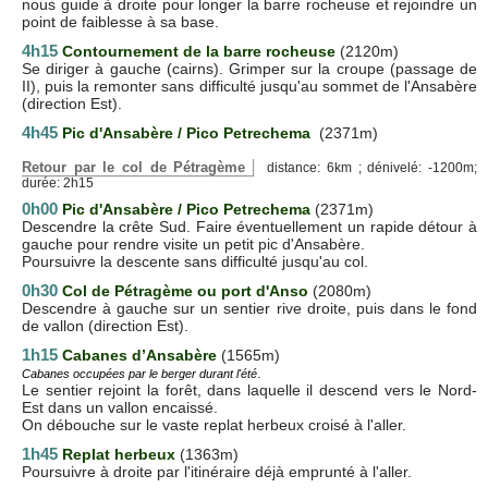
nous guide à droite pour longer la barre rocheuse et rejoindre un
point de faiblesse à sa base.
4h15
Contournement de la barre rocheuse
(2120m)
Se diriger à gauche (cairns). Grimper sur la croupe (passage de
II), puis la remonter sans difficulté jusqu'au sommet de l'Ansabère
(direction Est).
4h45
Pic d'Ansabère / Pico Petrechema
(2371m)
Retour par le col de Pétragème
distance: 6km ; dénivelé: -1200m;
durée: 2h15
0h00
Pic d'Ansabère /
Pico Petrechema
(2371m)
Descendre la crête Sud. Faire éventuellement un rapide détour à
gauche pour rendre visite un petit pic d'Ansabère.
Poursuivre la descente sans difficulté jusqu'au col.
0h30
Col de Pétragème ou port d'Anso
(2080m)
Descendre à gauche sur un sentier rive droite, puis dans le fond
de vallon (direction Est).
1h15
Cabanes d’Ansabère
(1565m)
.
Cabanes occupées par le berger durant l'été
Le sentier rejoint la forêt, dans laquelle il descend vers le Nord-
Est dans un vallon encaissé.
On débouche sur le vaste replat herbeux croisé à l'aller.
1h45
Replat herbeux
(1363m)
Poursuivre à droite par l'itinéraire déjà emprunté à l'aller.