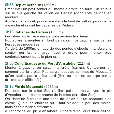
0h35
Replat herbeux
(1363m)
Emprunter un petit sentier qui monte à droite, en forêt. On s'élève
sur la rive gauche du vallon de Pédain (donc côté gauche en
montant).
Au-delà de la forêt, poursuivre dans le fond de vallon qui s’oriente
à gauche et rejoint les cabanes de Pédain.
1h15
C
abanes de Pédain
(1590m)
Une cabane pour les randonneurs, et une autre réservée au berger.
Poursuivre la montée en fond de vallon, rive gauche, sur pentes
herbeuses modérées.
Au-delà de 1800m, on aborde des pentes d'éboulis fins. Suivre le
sentier qui fait un large lacet à droite pour monter plus
confortablement dans le pierrier.
2h30
Col d’Esqueste ou Port d’Ansabère
(2114m)
Monter à gauche en suivant la crête (cairns). Contourner un
sommet par la droite. Poursuivre jusqu'au sommet du Mouscaté
qu'on atteint par la crête nord (II+), ou bien en écharpe par la
droite (sans difficultés).
3h15
Pic de Mouscaté
(2232m)
Descente sur la crête Sud (facile), puis poursuivre vers le pic
d'Ansabère en restant proche de la crête (direction Sud).
On chemine à travers une zone de lapiaz sur un parcours bien
cairné. Quelques endroits où il faut s'aider un peu des mains,
mais sans grandes difficultés.
A l'approche du pic d'Ansabère, l'itinéraire toujours bien cairné,