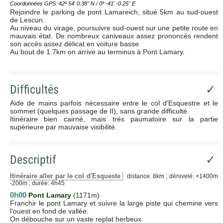
Coordonnées GPS: 42º 54' 0.38'' N / 0º -41' -0.25'' E
Rejoindre le parking de pont Lamareich, situé 5km au sud-ouest
de Lescun.
Au niveau du virage, poursuivre sud-ouest sur une petite route en
mauvais état. De nombreux caniveaux assez prononcés rendent
son accès assez délicat en voiture basse.
Au bout de 1.7km on arrive au terminus à Pont Lamary.
Difficultés
✓
Aide de mains parfois nécessaire entre le col d'Esquestre et le
sommet (quelques passage de II), sans grande difficulté.
Itinéraire bien cairné, mais trés paumatoire sur la partie
supérieure par mauvaise visibilité.
Descriptif
✓
Itinéraire aller par le col d'Esqueste
distance: 8km ; dénivelé: +1400m
-200m ; durée: 4h45
0h00
Pont Lamary
(1171m)
Franchir le pont Lamary et suivre la large piste qui chemine vers
l'ouest en fond de vallée.
On débouche sur un vaste replat herbeux