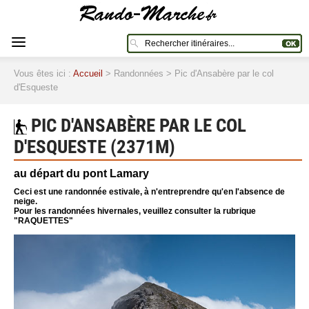
Vous êtes ici :
Accueil
> Randonnées > Pic d'Ansabère par le col
d'Esqueste
PIC D'ANSABÈRE PAR LE COL
D'ESQUESTE (2371M)
au départ du pont Lamary
Ceci est une randonnée estivale, à n'entreprendre qu'en l'absence de
neige.
Pour les randonnées hivernales, veuillez consulter la rubrique
"RAQUETTES"