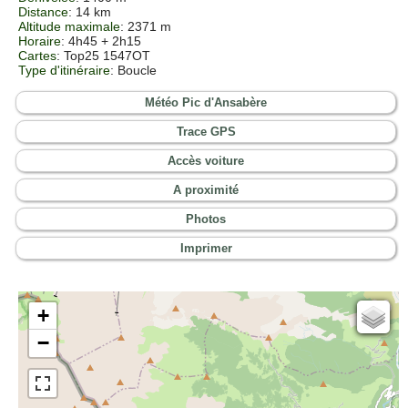
Distance
: 14 km
Altitude maximale
: 2371 m
Horaire
: 4h45 + 2h15
Cartes
:
Top25 1547OT
Type d'itinéraire
: Boucle
Météo Pic d'Ansabère
Trace GPS
Accès voiture
A proximité
Photos
Imprimer
+
Cartes IGN
−
Open Topo Map
Open Street Map
ESRI Word Imagery