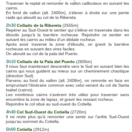
Traverser le replat et remonter le vallon caillouteux en suivant les
cairns.
En fond de vallon (alt. 2400m), s'élever à droite sur une pente
raide qui aboutit au col de la Ribereta.
2h30
C
ollado de la Ribereta
(2555m)
Repérer au Sud-Ouest le sentier qui s'élève en traversée dans les
éboulis jusqu'à la barrière rocheuse. Rejoindre ce sentier en
suivant les cairns au milieu d'un dédale rocheux.
Après avoir traversé la zone d'éboulis, on gravit la barrière
rocheuse en suivant des vires faciles.
On aboutit au col de la pala del Puerto.
3h10
Collado de la Pala del Puerto
(2605m)
Il nous faut maintenant descendre vers le Sud en suivant bien les
cairns qui nous guident au mieux sur un cheminement chaotique
(direction Sud).
Parvenu au fond du vallon (alt. 2408m), on remonte en face en
empruntant l'itinéraire commun avec celui venant du col de Santa
Isabel (cairns).
Les nombreux cairns s'avèrent très utiles pour traverser sans
encombre la zone de lapiaz, et gravir les ressaut rocheux.
Rejoindre le col situé au sud-ouest du Cotiella.
4h40
C
ol Sud-Ouest du Cotiella
(2720m)
Il ne reste plus qu'à remonter une sente sur l'arête Sud-Ouest
jusqu'au sommet du Cotiella.
5h00
Cotiella
(2912m)