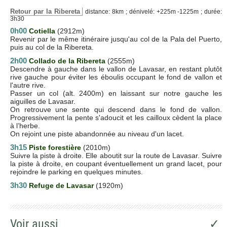
Retour par la Ribereta
distance: 8km ; dénivelé: +225m -1225m ; durée:
3h30
0h00
Cotiella
(2912m)
Revenir par le même itinéraire jusqu'au col de la Pala del Puerto,
puis au col de la Ribereta.
2h00
C
ollado de la Ribereta
(2555m)
Descendre à gauche dans le vallon de Lavasar, en restant plutôt
rive gauche pour éviter les éboulis occupant le fond de vallon et
l'autre rive.
Passer un col (alt. 2400m) en laissant sur notre gauche les
aiguilles de Lavasar.
On retrouve une sente qui descend dans le fond de vallon.
Progressivement la pente s'adoucit et les cailloux cèdent la place
à l’herbe.
On rejoint une piste abandonnée au niveau d'un lacet.
3h15
Piste forestière
(2010m)
Suivre la piste à droite. Elle aboutit sur la route de Lavasar. Suivre
la piste à droite, en coupant éventuellement un grand lacet, pour
rejoindre le parking en quelques minutes.
3h30
Refuge de Lavasar
(1920m)
Voir aussi
✓