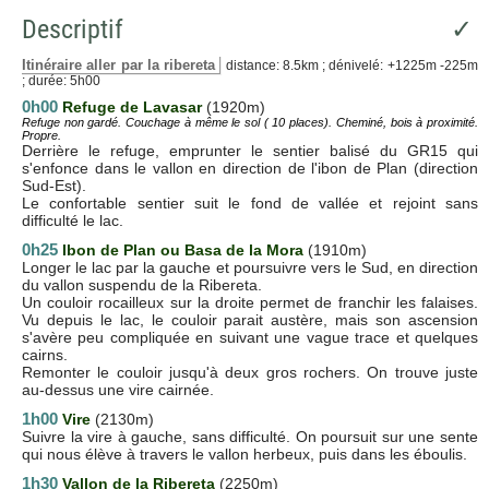
Descriptif
✓
Itinéraire aller par la ribereta
distance: 8.5km ; dénivelé: +1225m -225m
; durée: 5h00
0h00
Refuge de Lavasar
(1920m)
Refuge non gardé. Couchage à même le sol ( 10 places). Cheminé, bois à proximité.
Propre.
Derrière le refuge, emprunter le sentier balisé du GR15 qui
s'enfonce dans le vallon en direction de l'ibon de Plan (direction
Sud-Est).
Le confortable sentier suit le fond de vallée et rejoint sans
difficulté le lac.
0h25
Ibon de Plan
ou Basa de la Mora
(1910m)
Longer le lac par la gauche et poursuivre vers le Sud, en direction
du vallon suspendu de la Ribereta.
Un couloir rocailleux sur la droite permet de franchir les falaises.
Vu depuis le lac, le couloir parait austère, mais son ascension
s'avère peu compliquée en suivant une vague trace et quelques
cairns.
Remonter le couloir jusqu'à deux gros rochers. On trouve juste
au-dessus une vire cairnée.
1h00
Vire
(2130m)
Suivre la vire à gauche, sans difficulté. On poursuit sur une sente
qui nous élève à travers le vallon herbeux, puis dans les éboulis.
1h30
Vallon de la Ribereta
(2250m)