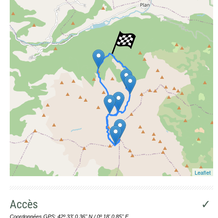
Photographies aériennes
Leaflet
Accès
✓
Coordonnées GPS: 42º 33' 0.36'' N / 0º 18' 0.85'' E