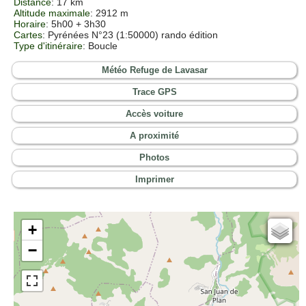
Distance
: 17 km
Altitude maximale
: 2912 m
Horaire
: 5h00 + 3h30
Cartes
: Pyrénées N°23 (1:50000) rando édition
Type d'itinéraire
: Boucle
Météo Refuge de Lavasar
Trace GPS
Accès voiture
A proximité
Photos
Imprimer
+
Cartes IGN
−
Open Topo Map
Open Street Map
ESRI Word Imagery