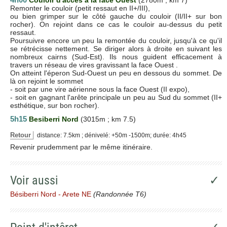
Remonter le couloir (petit ressaut en II+/III),
ou bien grimper sur le côté gauche du couloir (II/II+ sur bon
rocher). On rejoint dans ce cas le couloir au-dessus du petit
ressaut.
Poursuivre encore un peu la remontée du couloir, jusqu'à ce qu'il
se rétrécisse nettement. Se diriger alors à droite en suivant les
nombreux cairns (Sud-Est). Ils nous guident efficacement à
travers un réseau de vires gravissant la face Ouest .
On atteint l'éperon Sud-Ouest un peu en dessous du sommet. De
là on rejoint le sommet
- soit par une vire aérienne sous la face Ouest (II expo),
- soit en gagnant l'arête principale un peu au Sud du sommet (II+
esthétique, sur bon rocher).
5h15
Besiberri Nord
(3015m ; km 7.5)
Retour
distance: 7.5km ; dénivelé: +50m -1500m; durée: 4h45
Revenir prudemment par le même itinéraire.
Voir aussi
✓
Bésiberri Nord - Arete NE
(Randonnée T6)