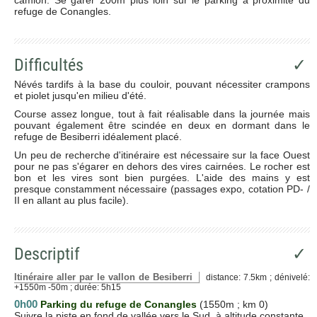
refuge de Conangles.
Difficultés
✓
Névés tardifs à la base du couloir, pouvant nécessiter crampons
et piolet jusqu'en milieu d'été.
Course assez longue, tout à fait réalisable dans la journée mais
pouvant également être scindée en deux en dormant dans le
refuge de Besiberri idéalement placé.
Un peu de recherche d'itinéraire est nécessaire sur la face Ouest
pour ne pas s'égarer en dehors des vires cairnées. Le rocher est
bon et les vires sont bien purgées. L'aide des mains y est
presque constamment nécessaire (passages expo, cotation PD- /
II en allant au plus facile).
Descriptif
✓
Itinéraire aller par le vallon de Besiberri
distance: 7.5km ; dénivelé:
+1550m -50m ; durée: 5h15
0h00
Parking du refuge de Conangles
(1550m ; km 0)
Suivre la piste en fond de vallée vers le Sud, à altitude constante.