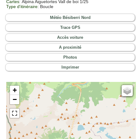
Cartes
:
Alpina Aiguetortes Vall de boi 1/25
Type d'itinéraire
: Boucle
Météo Bésiberri Nord
Trace GPS
Accès voiture
A proximité
Photos
Imprimer
+
Cartes IGN
−
Open Topo Map
Open Street Map
ESRI Word Imagery
Photographies aériennes