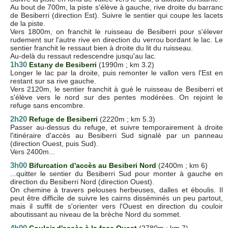
Au bout de 700m, la piste s'élève à gauche, rive droite du barranc
de Besiberri (direction Est). Suivre le sentier qui coupe les lacets
de la piste.
Vers 1800m, on franchit le ruisseau de Besiberri pour s'élever
rudement sur l'autre rive en direction du verrou bordant le lac. Le
sentier franchit le ressaut bien à droite du lit du ruisseau.
Au-delà du ressaut redescendre jusqu'au lac.
1h30
Estany de Besiberri
(1990m ; km 3.2)
Longer le lac par la droite, puis remonter le vallon vers l'Est en
restant sur sa rive gauche.
Vers 2120m, le sentier franchit à gué le ruisseau de Besiberri et
s'élève vers le nord sur des pentes modérées. On rejoint le
refuge sans encombre.
2h20
Refuge de Besiberri
(2220m ; km 5.3)
Passer au-dessus du refuge, et suivre temporairement à droite
l'itinéraire d'accès au Besiberri Sud signalé par un panneau
(direction Ouest, puis Sud).
Vers 2400m...
3h00
Bifurcation d'accès au Besiberi Nord
(2400m ; km 6)
...quitter le sentier du Besiberri Sud pour monter à gauche en
direction du Besiberri Nord (direction Ouest).
On chemine à travers pelouses herbeuses, dalles et éboulis. Il
peut être difficile de suivre les cairns disséminés un peu partout,
mais il suffit de s'orienter vers l'Ouest en direction du couloir
aboutissant au niveau de la brèche Nord du sommet.
4h00
Couloir d'accès à la face Ouest
(2780m ; km 7)