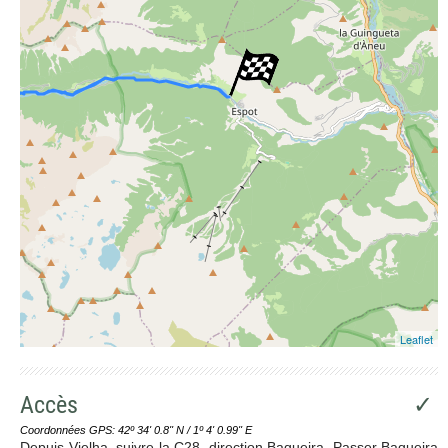
Leaflet
Accès
✓
Coordonnées GPS: 42º 34' 0.8'' N / 1º 4' 0.99'' E
Depuis Vielha, suivre la C28, direction Baqueira. Passer Baqueira