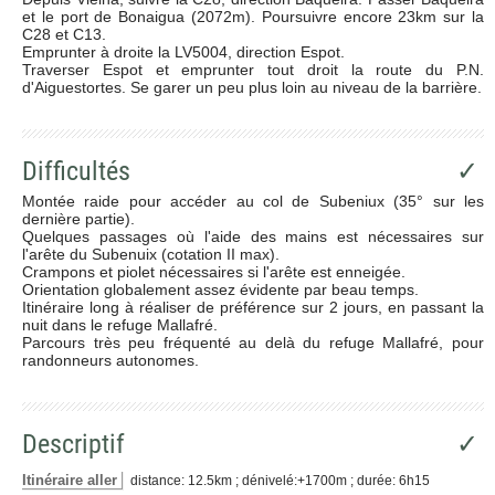
et le port de Bonaigua (2072m). Poursuivre encore 23km sur la
C28 et C13.
Emprunter à droite la LV5004, direction Espot.
Traverser Espot et emprunter tout droit la route du P.N.
d'Aiguestortes. Se garer un peu plus loin au niveau de la barrière.
Difficultés
✓
Montée raide pour accéder au col de Subeniux (35° sur les
dernière partie).
Quelques passages où l'aide des mains est nécessaires sur
l'arête du Subenuix (cotation II max).
Crampons et piolet nécessaires si l'arête est enneigée.
Orientation globalement assez évidente par beau temps.
Itinéraire long à réaliser de préférence sur 2 jours, en passant la
nuit dans le refuge Mallafré.
Parcours très peu fréquenté au delà du refuge Mallafré, pour
randonneurs autonomes.
Descriptif
✓
Itinéraire aller
distance: 12.5km ; dénivelé:+1700m ; durée: 6h15