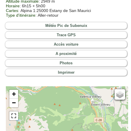
Altitude maximale
: 2949 m
Horaire
: 6h15 + 5h00
Cartes
:
Alpina 1:25000 Estany de San Maurici
Type d'itinéraire
: Aller-retour
Météo Pic de Subenuix
Trace GPS
Accès voiture
A proximité
Photos
Imprimer
+
Cartes IGN
−
Open Topo Map
Open Street Map
ESRI Word Imagery
Photographies aériennes