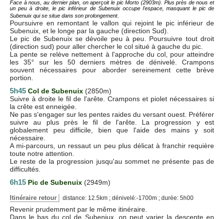
Face à nous, au dernier plan, on aperçoit le pic Morto (2903m). Plus près de nous et
un peu à droite, le pic inférieur de Subenuix occupe l'espace, masquant le pic de
.
Subenuix qui se situe dans son prolongement
Poursuivre en remontant le vallon qui rejoint le pic inférieur de
Subenuix, et le longe par la gauche (direction Sud).
Le pic de Subenuix se dévoile peu à peu. Poursuivre tout droit
(direction sud) pour aller chercher le col situé à gauche du pic.
La pente se relève nettement à l'approche du col, pour atteindre
les 35° sur les 50 derniers mètres de dénivelé. Crampons
souvent nécessaires pour aborder sereinement cette brève
portion.
5h45
Col de Subenuix
(2850m)
Suivre à droite le fil de l'arête. Crampons et piolet nécessaires si
la crête est enneigée.
Ne pas s'engager sur les pentes raides du versant ouest. Préférer
suivre au plus près le fil de l'arête. La progression y est
globalement peu difficile, bien que l'aide des mains y soit
nécessaire.
A mi-parcours, un ressaut un peu plus délicat à franchir requière
toute notre attention.
Le reste de la progression jusqu'au sommet ne présente pas de
difficultés.
6h15
Pic de Subenuix
(2949m)
Itinéraire retour
distance: 12.5km ; dénivelé:-1700m ; durée: 5h00
Revenir prudemment par le même itinéraire.
Dans le bas du col de Subeniux, on peut varier la descente en