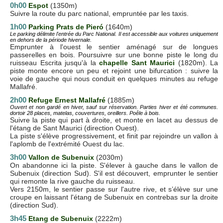
0h00
Espot
(1350m)
Suivre la route du parc national, empruntée par les taxis.
1h00
P
arking Prats de Pieró
(1640m)
Le parking délimite l'entrée du Parc National. Il est accessible aux voitures uniquement
en dehors de la période hivernale.
Emprunter à l'ouest le sentier aménagé sur de longues
passerelles en bois. Poursuivre sur une bonne piste le long du
ruisseau Escrita jusqu'à la
chapelle Sant Maurici
(1820m). La
piste monte encore un peu et rejoint une bifurcation : suivre la
voie de gauche qui nous conduit en quelques minutes au refuge
Mallafré.
2h00
Refuge Ernest Mallafré
(1885m)
Ouvert et non gardé en hiver, sauf sur réservation. Parties hiver et été communes.
dortoir 28 places, matelas, couvertures, oreillers. Poêle à bois.
Suivre la piste qui part à droite, et monte en lacet au dessus de
l'étang de Sant Maurici (direction Ouest).
La piste s'élève progressivement, et finit par rejoindre un vallon à
l'aplomb de l'extrémité Ouest du lac.
3h00
Vallon de Subenuix
(2030m)
On abandonne ici la piste. S'élever à gauche dans le vallon de
Subenuix (direction Sud). S'il est découvert, emprunter le sentier
qui remonte la rive gauche du ruisseau.
Vers 2150m, le sentier passe sur l'autre rive, et s’élève sur une
croupe en laissant l'étang de Subenuix en contrebas sur la droite
(direction Sud).
3h45
Etang de Subenuix
(2222m)