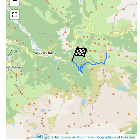
−
Open Street Map
ESRI Word Imagery
Photographies aériennes
Leaflet
|