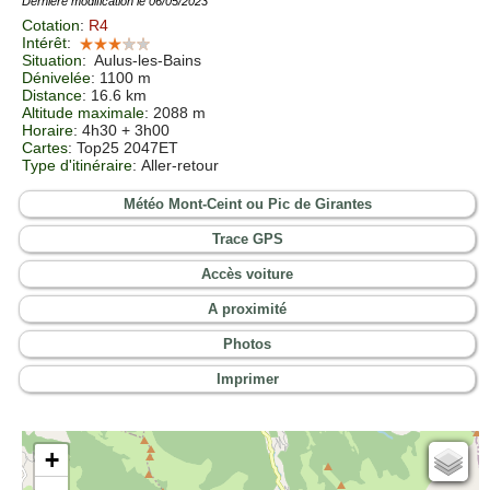
Dernière modification le 06/05/2023
Cotation
:
R4
Intérêt
:
Situation
:
Aulus-les-Bains
Dénivelée
: 1100 m
Distance
: 16.6 km
Altitude maximale
: 2088 m
Horaire
: 4h30 + 3h00
Cartes
:
Top25 2047ET
Type d'itinéraire
: Aller-retour
Météo Mont-Ceint ou Pic de Girantes
Trace GPS
Accès voiture
A proximité
Photos
Imprimer
+
Cartes IGN
Open Topo Map