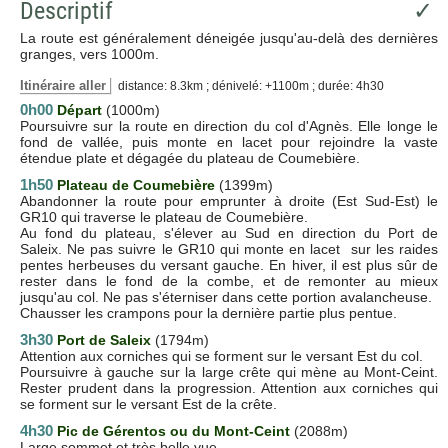
Descriptif
✓
La route est généralement déneigée jusqu'au-delà des dernières
granges, vers 1000m.
Itinéraire aller
distance: 8.3km ; dénivelé: +1100m ; durée: 4h30
0h00
Départ
(1000m)
Poursuivre sur la route en direction du col d'Agnès. Elle longe le
fond de vallée, puis monte en lacet pour rejoindre la vaste
étendue plate et dégagée du plateau de Coumebière.
1h50
Plateau de Coumebière
(1399m)
Abandonner la route pour emprunter à droite (Est Sud-Est) le
GR10 qui traverse le plateau de Coumebière.
Au fond du plateau, s'élever au Sud en direction du Port de
Saleix. Ne pas suivre le GR10 qui monte en lacet sur les raides
pentes herbeuses du versant gauche. En hiver, il est plus sûr de
rester dans le fond de la combe, et de remonter au mieux
jusqu'au col. Ne pas s'éterniser dans cette portion avalancheuse.
Chausser les crampons pour la dernière partie plus pentue.
3h30
Port de Saleix
(1794m)
Attention aux corniches qui se forment sur le versant Est du col.
Poursuivre à gauche sur la large crête qui mène au Mont-Ceint.
Rester prudent dans la progression. Attention aux corniches qui
se forment sur le versant Est de la crête.
4h30
Pic de Gérentos ou du Mont-Ceint
(2088m)
Large sommet et très belle vue.