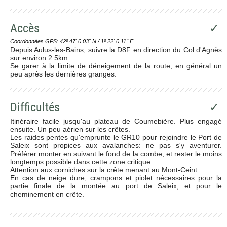
Accès
✓
Coordonnées GPS: 42º 47' 0.03'' N / 1º 22' 0.11'' E
Depuis Aulus-les-Bains, suivre la D8F en direction du Col d'Agnès
sur environ 2.5km.
Se garer à la limite de déneigement de la route, en général un
peu après les dernières granges.
Difficultés
✓
Itinéraire facile jusqu'au plateau de Coumebière. Plus engagé
ensuite. Un peu aérien sur les crêtes.
Les raides pentes qu'emprunte le GR10 pour rejoindre le Port de
Saleix sont propices aux avalanches: ne pas s'y aventurer.
Préférer monter en suivant le fond de la combe, et rester le moins
longtemps possible dans cette zone critique.
Attention aux corniches sur la crête menant au Mont-Ceint
En cas de neige dure, crampons et piolet nécessaires pour la
partie finale de la montée au port de Saleix, et pour le
cheminement en crête.