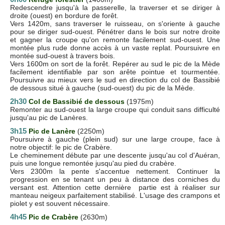
Redescendre jusqu'à la passerelle, la traverser et se diriger à
droite (ouest) en bordure de forêt.
Vers 1420m, sans traverser le ruisseau, on s'oriente à gauche
pour se diriger sud-ouest. Pénétrer dans le bois sur notre droite
et gagner la croupe qu'on remonte facilement sud-ouest. Une
montée plus rude donne accès à un vaste replat. Poursuivre en
montée sud-ouest à travers bois.
Vers 1600m on sort de la forêt. Repérer au sud le pic de la Mède
facilement identifiable par son arête pointue et tourmentée.
Poursuivre au mieux vers le sud en direction du col de Bassibié
de dessous situé à gauche (sud-ouest) du pic de la Mède.
2h30
Col de Bassibié de dessous
(1975m)
Remonter au sud-ouest la large croupe qui conduit sans difficulté
jusqu'au pic de Lanères.
3h15
Pic de Lanère
(2250m)
Poursuivre à gauche (plein sud) sur une large croupe, face à
notre objectif: le pic de Crabère.
Le cheminement débute par une descente jusqu'au col d'Auéran,
puis une longue remontée jusqu'au pied du crabère.
Vers 2300m la pente s'accentue nettement. Continuer la
progression en se tenant un peu à distance des corniches du
versant est. Attention cette dernière partie est à réaliser sur
manteau neigeux parfaitement stabilisé. L'usage des crampons et
piolet y est souvent nécessaire.
4h45
Pic de Crabère
(2630m)