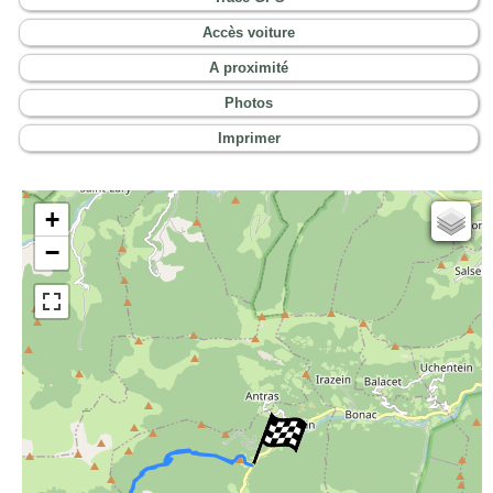
Accès voiture
A proximité
Photos
Imprimer
+
Cartes IGN
−
Open Topo Map
Open Street Map
ESRI Word Imagery
Photographies aériennes