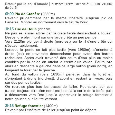
Retour par le col d'Auarde
distance: 12km ; dénivelé: +130m -2100m;
durée: 5h
0h00
Pic de Crabère
(2630m)
Revenir prudemment par le même itinéraire jusqu'au pic de
Lanères. Monter au nord-ouest vers le tuc de Bouc.
1h15
Tuc de Bouc
(2277m)
Ne pas se laisser attirer par la crête facile descendant à l'ouest.
Descendre plein nord sur une large crête un peu pentue.
Vers 2120m plonger à droite (nord-est) sur le fil d'une crête qui
s'évase rapidement.
Lorsque la pente se fait plus facile (vers 1950m), s'orienter à
droite (est) en traversée descendante pour éviter des barres
rocheuses. Après avoir traversé des cours d'eau plus ou moins
comblés par la neige on atteint le creux d'un vallon. Poursuivre
alors en descente à gauche dans ce large vallon (plein nord), en
longeant la forêt par la gauche.
Au fond du vallon (vers 1630m) pénétrer dans la forêt en
s'orientant à droite (nord-est), d'abord en restant à niveau, puis
sur des pentes faciles.
On recroise plus bas les traces de l'aller. Poursuivre sur ces
traces, toujours direction nord-est jusqu'à la sortie de la forêt, puis
à découverts vers l'est jusqu'à apercevoir le refuge forestier à
notre gauche sur l'autre versant.
3h15
Refuge forestier
(1400m)
Revenir par l'itinéraire de l'aller jusqu'au point de départ.