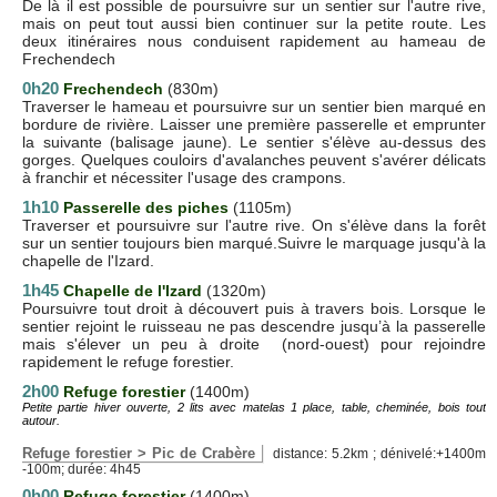
De là il est possible de poursuivre sur un sentier sur l'autre rive,
mais on peut tout aussi bien continuer sur la petite route. Les
deux itinéraires nous conduisent rapidement au hameau de
Frechendech
0h20
Frechendech
(830m)
Traverser le hameau et poursuivre sur un sentier bien marqué en
bordure de rivière. Laisser une première passerelle et emprunter
la suivante (balisage jaune). Le sentier s'élève au-dessus des
gorges. Quelques couloirs d'avalanches peuvent s'avérer délicats
à franchir et nécessiter l'usage des crampons.
1h10
Passerelle des piches
(1105m)
Traverser et poursuivre sur l'autre rive. On s'élève dans la forêt
sur un sentier toujours bien marqué.Suivre le marquage jusqu'à la
chapelle de l'Izard.
1h45
Chapelle de l'Izard
(1320m)
Poursuivre tout droit à découvert puis à travers bois. Lorsque le
sentier rejoint le ruisseau ne pas descendre jusqu’à la passerelle
mais s'élever un peu à droite (nord-ouest) pour rejoindre
rapidement le refuge forestier.
2h00
Refuge forestier
(1400m)
Petite partie hiver ouverte, 2 lits avec matelas 1 place, table, cheminée, bois tout
autour.
Refuge forestier > Pic de Crabère
distance: 5.2km ; dénivelé:+1400m
-100m; durée: 4h45
0h00
Refuge forestier
(1400m)