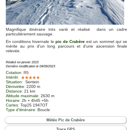
Magnifique itinéraire très varié et réalisé dans un cadre
particulièrement sauvage.
En conditions hivernale le
pic de Crabère
est un sommet qui se
mérite au prix d'un long parcours et d'une ascension finale
relevée.
Réalisé en janvier 2015
Dernière modification le 04/09/2023
Cotation
:
R5
Intérêt
:
Situation
:
Sentein
Dénivelée
: 2200 m
Distance
: 21 km
Altitude maximale
: 2630 m
Horaire
: 2h + 4h45 +5h
Cartes
: Top25 1947OT
Type d'itinéraire
: Boucle
Météo Pic de Crabère
Trace GPS