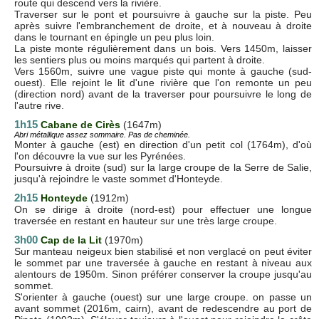
route qui descend vers la rivière.
Traverser sur le pont et poursuivre à gauche sur la piste. Peu
après suivre l'embranchement de droite, et à nouveau à droite
dans le tournant en épingle un peu plus loin.
La piste monte régulièrement dans un bois. Vers 1450m, laisser
les sentiers plus ou moins marqués qui partent à droite.
Vers 1560m, suivre une vague piste qui monte à gauche (sud-
ouest). Elle rejoint le lit d'une rivière que l'on remonte un peu
(direction nord) avant de la traverser pour poursuivre le long de
l'autre rive.
1h15
Cabane de Cirès
(1647m)
Abri métallique assez sommaire. Pas de cheminée.
Monter à gauche (est) en direction d'un petit col (1764m), d'où
l'on découvre la vue sur les Pyrénées.
Poursuivre à droite (sud) sur la large croupe de la Serre de Salie,
jusqu'à rejoindre le vaste sommet d'Honteyde.
2h15
Honteyde
(1912m)
On se dirige à droite (nord-est) pour effectuer une longue
traversée en restant en hauteur sur une très large croupe.
3h00
Cap de la Lit
(1970m)
Sur manteau neigeux bien stabilisé et non verglacé on peut éviter
le sommet par une traversée à gauche en restant à niveau aux
alentours de 1950m. Sinon préférer conserver la croupe jusqu'au
sommet.
S'orienter à gauche (ouest) sur une large croupe. on passe un
avant sommet (2016m, cairn), avant de redescendre au port de