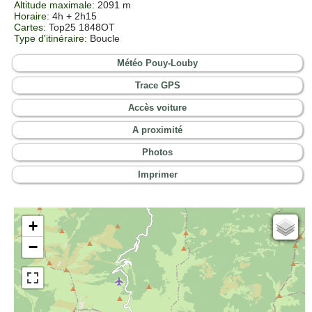
Altitude maximale
: 2091 m
Horaire
: 4h + 2h15
Cartes
: Top25 1848OT
Type d'itinéraire
: Boucle
Météo Pouy-Louby
Trace GPS
Accès voiture
A proximité
Photos
Imprimer
+
Cartes IGN
−
Open Topo Map
Open Street Map
ESRI Word Imagery
Photographies aériennes