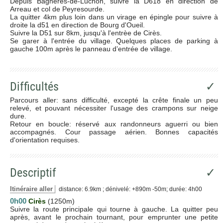
Depuis Bagnères-de-Luchon, suivre la D618 en direction de
Arreau et col de Peyresourde.
La quitter 4km plus loin dans un virage en épingle pour suivre à
droite la d51 en direction de Bourg d'Oueil.
Suivre la D51 sur 8km, jusqu'à l'entrèe de Cirès.
Se garer à l'entrée du village. Quelques places de parking à
gauche 100m après le panneau d’entrée de village.
Difficultés
✓
Parcours aller: sans difficulté, excepté la crête finale un peu
relevé, et pouvant nécessiter l'usage des crampons sur neige
dure.
Retour en boucle: réservé aux randonneurs aguerri ou bien
accompagnés. Cour passage aérien. Bonnes capacités
d'orientation requises.
Descriptif
✓
Itinéraire aller
distance: 6.9km ; dénivelé: +890m -50m; durée: 4h00
0h00
Cirès
(1250m)
Suivre la route principale qui tourne à gauche. La quitter peu
après, avant le prochain tournant, pour emprunter une petite