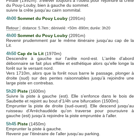
Pinate (1992m). S'élever toujours à l'ouest pour rejoindre la crête
du Pouy-Louby, bien à gauche du sommet.
suivre la crête jusqu'au cairn sommital.
4h00
Sommet du Pouy Louby
(2091m)
Retour
distance: 5.7km ; dénivelé: +50m -890m; durée: 3h20
4h00
Sommet du Pouy Louby
(2091m)
Revenir prudemment par le même itinéraire jusqu'au cap de la
Lit.
4h50
Cap de la Lit
(1970m)
Descendre à gauche sur l'arête nord-est. L'arête d'abord
débonnaire se fait plus effilée et esthétique alors qu'elle longe la
forêt sur le versant nord.
Vers 1710m, alors que la forêt nous barre le passage, plonger à
droite (sud) sur des pentes raisonnables jusqu'à rejoindre une
large piste en contrebas.
5h20
Piste
(1600m)
Suivre la piste à gauche (est). Elle s'enfonce dans le bois de
Saubette et rejoint au bout d'1/4h une bifurcation (1500m).
Emprunter la piste de droite (sud-ouest). Elle descend jusqu'au
ruisseau d'Arréchaudéde qu'on traverse pour poursuivre à
gauche (est) jusqu’à rejoindre la piste empruntée à l'aller.
5h45
Piste
(1450m)
Emprunter la piste à gauche.
Revenir par l'itinéraire de l'aller jusqu'au parking.