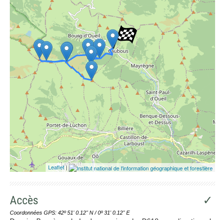
Leaflet
|
Accès
✓
Coordonnées GPS: 42º 51' 0.12'' N / 0º 31' 0.12'' E