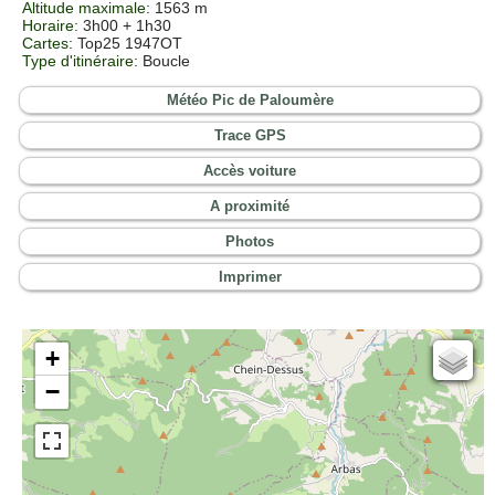
Altitude maximale
: 1563 m
Horaire
: 3h00 + 1h30
Cartes
:
Top25 1947OT
Type d'itinéraire
: Boucle
Météo Pic de Paloumère
Trace GPS
Accès voiture
A proximité
Photos
Imprimer
+
Cartes IGN
−
Open Topo Map
Open Street Map
ESRI Word Imagery
Photographies aériennes