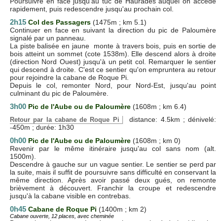
Poursuivre en face jusqu'au tuc de Haurades auquel on accède
rapidement, puis redescendre jusqu'au prochain col.
2h15
Col des Passagers
(1475m ; km 5.1)
Continuer en face en suivant la direction du pic de Paloumère
signalé par un panneau.
La piste balisée en jaune monte à travers bois, puis en sortie de
bois atteint un sommet (cote 1538m). Elle descend alors à droite
(direction Nord Ouest) jusqu'à un petit col. Remarquer le sentier
qui descend à droite. C'est ce sentier qu'on empruntera au retour
pour rejoindre la cabane de Roque Pi.
Depuis le col, remonter Nord, pour Nord-Est, jusqu'au point
culminant du pic de Paloumère.
3h00
Pic de l'Aube ou de Paloumère
(1608m ; km 6.4)
distance: 4.5km ; dénivelé:
Retour par la cabane de Roque Pi
-450m ; durée: 1h30
0h00
Pic de l'Aube ou de Paloumère
(1608m ; km 0)
Revenir par le même itinéraire jusqu'au col sans nom (alt.
1500m).
Descendre à gauche sur un vague sentier. Le sentier se perd par
la suite, mais il suffit de poursuivre sans difficulté en conservant la
même direction. Après avoir passé deux gués, on remonte
brièvement à découvert. Franchir la croupe et redescendre
jusqu'à la cabane visible en contrebas.
0h45
Cabane de Roque Pi
(1400m ; km 2)
Cabane ouverte, 12 places, avec cheminée