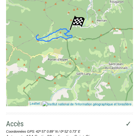
Leaflet
|
Accès
✓
Coordonnées GPS: 42º 57' 0.89'' N / 0º 52' 0.73'' E