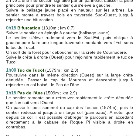
arrive à une intersection signalée par un panneau. Laisser la piste
principale pour prendre le sentier qui s'élève à gauche.
Suivre le balisage jaune placé en hauteur sur les arbres. Le
sentier monte à travers bois en traversée Sud-Ouest, jusqu'à
rejoindre une bifurcation.
0h15
Bifurcation
(1310m ; km 0.7)
Suivre le sentier en épingle à gauche (balisage jaune).
Le sentier s'élève rudement vers le Sud-Est, puis oblique à
gauche pour faire une longue traversée montante vers l'Est, sous
le tuc de Tucol.
On sort de la forêt pour déboucher sur la crête de Cournudère.
Suive la crête à droite (Ouest) pour rejoindre rapidement le tuc de
Tucol.
1h00
Tuc de Tucol
(1579m ; km 2.3)
Poursuivre dans la même direction (Ouest) sur la large crête
dénudée. Passer le cap de Mourens et descendre jusqu'à
rejoindre un col boisé : le Pas de l'âne.
1h15
Pas de l'Ane
(1509m ; km 2.9)
Le sentier remonte pour retrouver rapidement la crête dénudée
que l'on suit vers l'Ouest.
On passe le petit sommet du cap des Teches (1574m), puis le
sentier redescend jusqu’à un large col (panneaux). A noter que
depuis ce col, il est possible d’abréger le parcours en accédant
directement à la cabane de Roque Pi visible à droite en
contrebas.