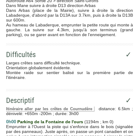
Autoroute A64 Sortie 20 > direction Saint-Girons
Dans Mane suivre à droite D13 direction Arbas
Dans Arbas (place de la Mairie), suivre à droite la direction
Labaderque, d'abord par la D13A sur 3.7km, puis à droite la D13B
sur 600m.
Au hameau de Labaderque, emprunter la petite route qui monte à
gauche. La suivre sur 4.3km, jusqu'à son terminus (grand
parking), ou se garer avant en fonction de l'enneigement.
Difficultés
✓
Larges crêtes sans difficulté technique.
Orientation globalement évidente.
Montée raide sur sentier balisé sur la première partie de
l'itinéraire.
Descriptif
✓
distance: 6.5km ;
Itinéraire aller par les crêtes de Cournudère
dénivelé: +650m -200m ; durée: 3h00
0h00
Parking de la Fontaine de l'ours
(1194m ; km 0)
Emprunter à l'Ouest la piste qui s'enfonce dans le bois (signalée
par des panneaux). Juste après, on passe un pont canadien et on