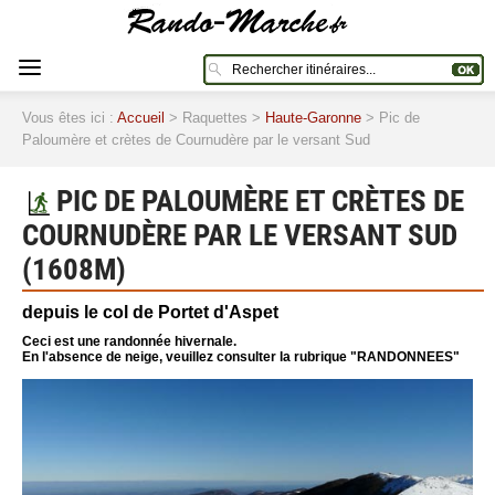
Vous êtes ici :
Accueil
> Raquettes >
Haute-Garonne
> Pic de
Paloumère et crètes de Cournudère par le versant Sud
PIC DE PALOUMÈRE ET CRÈTES DE
COURNUDÈRE PAR LE VERSANT SUD
(1608M)
depuis le col de Portet d'Aspet
Ceci est une randonnée hivernale.
En l'absence de neige, veuillez consulter la rubrique "RANDONNEES"