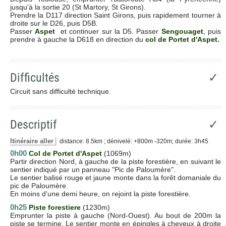
jusqu'à la sortie 20 (St Martory, St Girons).
Prendre la D117 direction Saint Girons, puis rapidement tourner à
droite sur le D26, puis D5B.
Passer
Aspet
et continuer sur la D5. Passer
Sengouaget
, puis
prendre à gauche la D618 en direction du
col de Portet d'Aspet.
Difficultés
✓
Circuit sans difficulté technique.
Descriptif
✓
Itinéraire aller
distance: 8.5km ; dénivelé: +800m -320m; durée: 3h45
0h00
Col de Portet d'Aspet
(1069m)
Partir direction Nord, à gauche de la piste forestière, en suivant le
sentier indiqué par un panneau "Pic de Paloumère".
Le sentier balisé rouge et jaune monte dans la forêt domaniale du
pic de Paloumère.
En moins d'une demi heure, on rejoint la piste forestière.
0h25
Piste forestiere
(1230m)
Emprunter la piste à gauche (Nord-Ouest). Au bout de 200m la
piste se termine. Le sentier monte en épingles à cheveux à droite