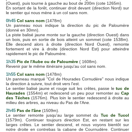
(Ouest), puis tourne à gauche au bout de 200m (cote 1265m).
En sortant de la forêt, continuer droit devant (direction Nord) sur
le sentier qui nous mène à un col sans nom.
0h45
Col sans nom
(1478m)
Un panneau nous indique la direction du pic de Paloumère
(donné en 30mn).
La piste balisé jaune monte sur la gauche (direction Ouest) dans
un bois, puis en sortie de bois atteint un sommet (cote 1538m).
Elle descend alors à droite (direction Nord Ouest), remonte
fortement et vire à droite (direction Nord Est) pour atteindre
rapidement le pic de Paloumère.
1h35
Pic de l'Aube ou de Paloumère
( 1608m).
Revenir par le même itinéraire jusqu'au col sans nom.
1h55
Col sans nom
(1478m)
Un panneau marqué "Col de Hourades Cornudère" nous indique
la direction à suivre, tout droit vers l'est.
Le sentier balisé jaune et rouge suit les crêtes, passe le
tuc de
Haurades
(1554m) et redescend un peu pour remonter au
Cap
des Téches
(1576m). Plus loin le sentier redescend à droite au
milieu des arbres, au niveau du Pas de l'Ane.
2h45
Pas de l'âne
(1509m).
Le sentier remonte jusqu'au large sommet du
Tuc de Tucol
(1579m). Continuer toujours direction Est, en restant sur les
larges crêtes. Le sentier descend, et nous voyons bientôt sur
notre droite en contrebas la cabane de Cournudère. Continuer