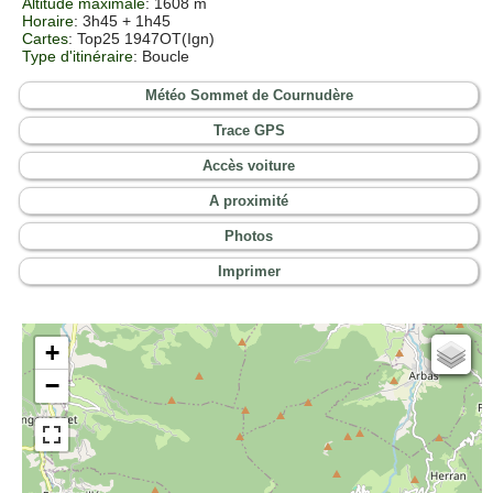
Altitude maximale
: 1608 m
Horaire
: 3h45 + 1h45
Cartes
:
Top25 1947OT(Ign)
Type d'itinéraire
: Boucle
Météo Sommet de Cournudère
Trace GPS
Accès voiture
A proximité
Photos
Imprimer
+
Cartes IGN
−
Open Topo Map
Open Street Map
ESRI Word Imagery
Photographies aériennes