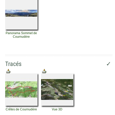
Panorama Sommet de
Cournudère
Tracés
✓
Crêtes de Cournudère
Vue 3D