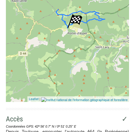
Leaflet
|
Accès
✓
Coordonnées GPS: 42º 56' 0.7'' N / 0º 51' 0.25'' E
Depuis Toulouse, emprunter l'autoroute A64 (la Pyrénéenne)