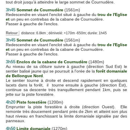
tout droit jusqu’à atteindre le large sommet de Cournudère.
3h45
Sommet de Cournudère
(1561m)
Redescendre en visant l'enclot situé à gauche du
trou de l'Eglise
et
un peu en contrebas de la cabane de Cournudère.
Passer à gauche de l'enclos.
Retour
distance: 6.8km ; dénivelé: +170m -650m; durée: 1h45
3h45
Sommet de Cournudère
(1561m)
Redescendre en visant l'enclot situé à gauche du
trou de l'Eglise
et
un peu en contrebas de la cabane de Cournudère.
Passer à gauche de l'enclos.
3h55
Enclos de la cabane de Cournudère
(1480m)
Au niveau de sa clôture suivre à gauche (direction Sud Est) le
sentier balisé jaune qui se poursuit à l'orée de la
forêt domaniale
de Bellongue Nord
.
Le sentier tourne à droite et descend rapidement en quelques
lacets dans la forêt, il tourne ensuite à gauche (direction Est),
continue sa descente très tranquillement pendant 1km, puis se
jette sur la piste forestière.
4h20
Piste forestière
(1200m)
Emprunter la piste forestière à droite (direction Ouest). Elle
remonte très doucement pendant près de 2km et atteint son plus
haut niveau en franchissant la limite domaniale signalée par des
panneaux.
4h50
Limite domaniale
(1270m)