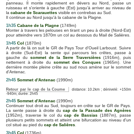
panneau. Il monte rapidement en dévers au Nord, passe un
ruisseau et s'oriente à gauche (Est) jusqu'à arriver au niveau de
la
cabane de Scarauettes
visible en contrebas au Sud.
Il continue au Nord jusqu'à la cabane de la Plagne.
1h35
Cabane de la Plagne
(1749m)
Monter à travers les pelouses en tirant un peu à droite (Nord-Est)
pour atteindre vers 1870m un col au dessous du Mail de Salières.
1h45
Col
(1870m)
A partir de là on suit le GR de Pays Tour d'Oueil Larboust. Suivre
à droite (Sud-Est) la sente qui parcours les crêtes, passe à
gauche du
sommet de la Serre Traversières
(1916m), puis
nettement à droite du
sommet des Conques
(1965m). Une
dernière montée pleine crête au sud nous amène sur le sommet
d'Antenac.
2h45
Sommet d'Antenac
(1990m)
Retour par le cap de la Coume
distance: 10.2km ; dénivelé: +150m
-940m; durée: 2h45
2h45
Sommet d'Antenac
(1990m)
Continuer tout droit au Sud, toujours en crête sur le GR de Pays.
La sente passe à droite du
cap de la Passade des Agnères
(1952m), traverse le col du
cap de Bassias
(1887m), passe
plusieurs petits sommets et atteint une bifurcation au niveau d'un
col situé au pied du
cap de Salières
.
3h45
Col
(1736m)