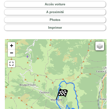
Accès voiture
A proximité
Photos
Imprimer
+
Cartes IGN
−
Open Topo Map
Open Street Map
ESRI Word Imagery
Photographies aériennes