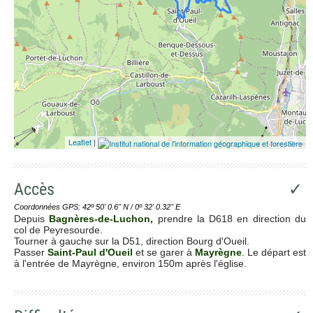
Leaflet
|
Accès
✓
Coordonnées GPS: 42º 50' 0.6'' N / 0º 32' 0.32'' E
Depuis
Bagnères-de-Luchon,
prendre la D618 en direction du
col de Peyresourde.
Tourner à gauche sur la D51, direction Bourg d'Oueil.
Passer
Saint-Paul d'Oueil
et se garer à
Mayrègne
. Le départ est
à l'entrée de Mayrègne, environ 150m après l'église.