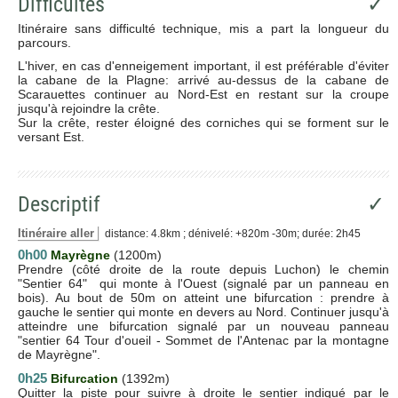
Difficultés
✓
Itinéraire sans difficulté technique, mis a part la longueur du
parcours.
L'hiver, en cas d'enneigement important, il est préférable d'éviter
la cabane de la Plagne: arrivé au-dessus de la cabane de
Scarauettes continuer au Nord-Est en restant sur la croupe
jusqu'à rejoindre la crête.
Sur la crête, rester éloigné des corniches qui se forment sur le
versant Est.
Descriptif
✓
Itinéraire aller
distance: 4.8km ; dénivelé: +820m -30m; durée: 2h45
0h00
Mayrègne
(1200m)
Prendre (côté droite de la route depuis Luchon) le chemin
"Sentier 64" qui monte à l'Ouest (signalé par un panneau en
bois). Au bout de 50m on atteint une bifurcation : prendre à
gauche le sentier qui monte en devers au Nord. Continuer jusqu'à
atteindre une bifurcation signalé par un nouveau panneau
"sentier 64 Tour d'oueil - Sommet de l'Antenac par la montagne
de Mayrègne".
0h25
Bifurcation
(1392m)
Quitter la piste pour suivre à droite le sentier indiqué par le