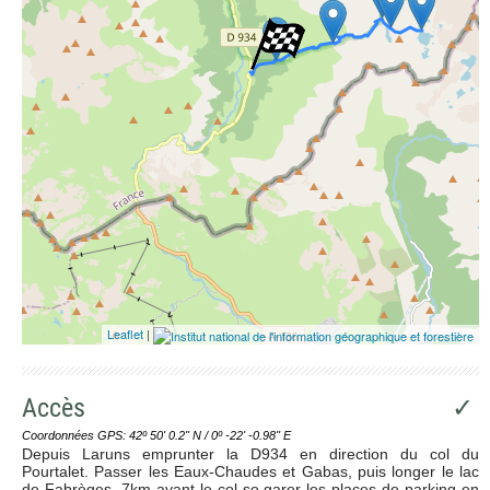
Leaflet
|
Accès
✓
Coordonnées GPS: 42º 50' 0.2'' N / 0º -22' -0.98'' E
Depuis Laruns emprunter la D934 en direction du col du
Pourtalet. Passer les Eaux-Chaudes et Gabas, puis longer le lac
de Fabrèges. 7km avant le col se garer les places de parking en