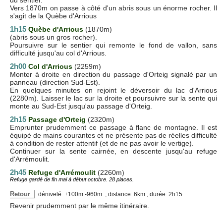
Vers 1870m on passe à côté d'un abris sous un énorme rocher. Il
s'agit de la Quèbe d'Arrious
1h15
Quèbe d'Arrious
(1870m)
(abris sous un gros rocher).
Poursuivre sur le sentier qui remonte le fond de vallon, sans
difficulté jusqu'au col d'Arrious.
2h00
Col d'Arrious
(2259m)
Monter à droite en direction du passage d'Orteig signalé par un
panneau (direction Sud-Est).
En quelques minutes on rejoint le déversoir du lac d'Arrious
(2280m). Laisser le lac sur la droite et poursuivre sur la sente qui
monte au Sud-Est jusqu'au passage d'Orteig.
2h15
Passage d'Orteig
(2320m)
Emprunter prudemment ce passage à flanc de montagne. Il est
équipé de mains courantes et ne présente pas de réelles difficulté
à condition de rester attentif (et de ne pas avoir le vertige).
Continuer sur la sente cairnée, en descente jusqu'au refuge
d'Arrémoulit.
2h45
Refuge d'Arrémoulit
(2260m)
Refuge gardé de fin mai à début octobre. 28 places.
Retour
dénivelé: +100m -960m ; distance: 6km ; durée: 2h15
Revenir prudemment par le même itinéraire.