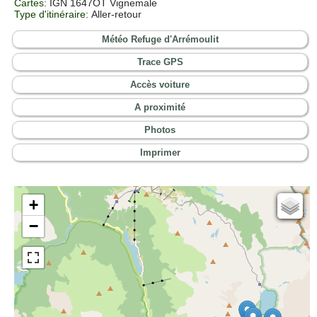
Cartes
: IGN 1647OT Vignemale
Type d'itinéraire
: Aller-retour
Météo Refuge d'Arrémoulit
Trace GPS
Accès voiture
A proximité
Photos
Imprimer
+
Cartes IGN
−
Open Topo Map
Open Street Map
ESRI Word Imagery
Photographies aériennes