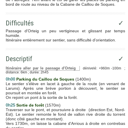
bord de route au niveau de la Cabane de Caillou de Soques.
Difficultés
✓
Passage d'Orteig un peu vertigineux et glissant par temps
humide.
Itinéraire entièrement sur sentier, sans difficulté d'orientation.
Descriptif
✓
Itinéraire aller par le passage d'Orteig
dénivelé: +960m -100m ;
distance: 6km ; durée: 2h45
0h00
Parking du
Caillou de Soques
(1400m)
Le sentier s'élève en lacet à gauche de la route (en venant de
Laruns). Après une brève portion à découvert, le sentier se
poursuit en montée en forêt.
On rejoint un pont à la sortie de la forêt.
0h25
Sortie de forêt
(1570m)
Traverser sur le pont, et poursuivre à droite (direction Est, Nord-
Est). Le sentier remonte le fond de vallon rive droite du torrent
(donc côté gauche en montant).
Vers 1730m, on laisse la cabane d'Arrious à droite en contrebas
du sentier.