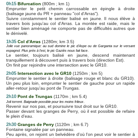
0h15
Bifurcation
(800m ; km 1)
Emprunter le petit chemin carrossable en épingle à droite
(balisage jaune du PR + panneau "col d'Arras").
Suivre constamment le sentier balisé en jaune. Il nous élève à
travers bois jusqu'au col d'Arras. La montée est raide, mais le
sentier bien aménagé ne comporte pas de difficultés autres que
le dénivelé.
1h35
Col d'Arras
(1280m; km 3.5)
Jolie vue panoramique: au sud domine le pic d'Aspe ou de Garganta sur le versant
.
espagnol. Plus près à l'est, le pic Gaziès nous fait face
Le sentier, toujours balisé en jaune, descend maintenant
tranquillement à découvert puis à travers bois (direction Est).
On finit par rejoindre une intersection avec le GR10.
2h05
Intersection avec le GR10
(1250m ; km 5)
Emprunter le sentier à droite (balisage rouge et blanc du GR10).
Un peu plus loin, emprunter le sentier de gauche pour un rapide
aller-retour jusqu'au pont de Trungas.
2h10
Pont de Trungas
(1170m ; km 5.4)
.
Joli torrent. Baignade possible pour les moins frileux
Revenir sur nos pas, et poursuivre tout droit sur le GR10.
Passer devant les granges de Perry, où il est possible de refaire
le plein d'eau.
2h30
Granges de Perry
(1120m ; km 6.7)
Fontaine signalée par un panneau.
Peu après, on rejoint un belvédère d'où l'on peut voir le sentier à