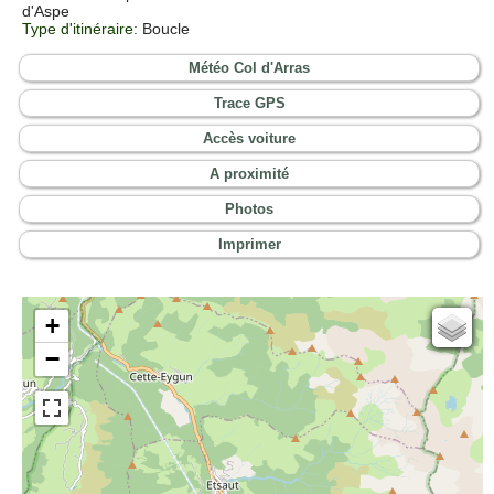
d'Aspe
Type d'itinéraire
: Boucle
Météo Col d'Arras
Trace GPS
Accès voiture
A proximité
Photos
Imprimer
+
Cartes IGN
−
Open Topo Map
Open Street Map
ESRI Word Imagery
Photographies aériennes