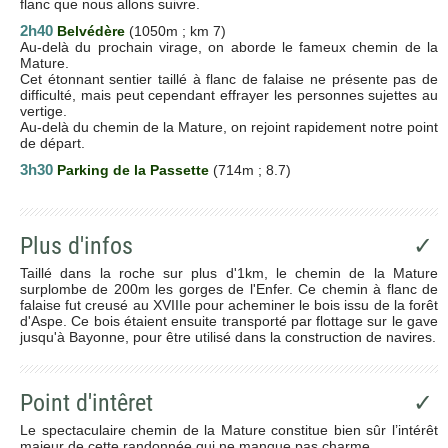
flanc que nous allons suivre.
2h40
Belvédère
(1050m ; km 7)
Au-delà du prochain virage, on aborde le fameux chemin de la
Mature.
Cet étonnant sentier taillé à flanc de falaise ne présente pas de
difficulté, mais peut cependant effrayer les personnes sujettes au
vertige.
Au-delà du chemin de la Mature, on rejoint rapidement notre point
de départ.
3h30
Parking de la Passette
(714m ; 8.7)
Plus d'infos
✓
Taillé dans la roche sur plus d'1km, le chemin de la Mature
surplombe de 200m les gorges de l'Enfer. Ce chemin à flanc de
falaise fut creusé au XVIIIe pour acheminer le bois issu de la forêt
d'Aspe. Ce bois étaient ensuite transporté par flottage sur le gave
jusqu'à Bayonne, pour être utilisé dans la construction de navires.
Point d'intêret
✓
Le spectaculaire chemin de la Mature constitue bien sûr l’intérêt
majeur de cette randonnée qui ne manque pas charme.