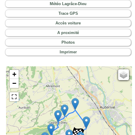
Météo Lagrâce-Dieu
Trace GPS
Accès voiture
A proximité
Photos
Imprimer
+
Cartes IGN
−
Open Topo Map
Open Street Map
ESRI Word Imagery
Photographies aériennes