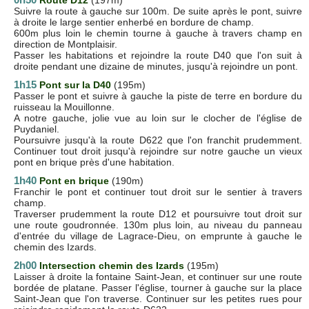
Suivre la route à gauche sur 100m. De suite après le pont, suivre
à droite le large sentier enherbé en bordure de champ.
600m plus loin le chemin tourne à gauche à travers champ en
direction de Montplaisir.
Passer les habitations et rejoindre la route D40 que l'on suit à
droite pendant une dizaine de minutes, jusqu'à rejoindre un pont.
1h15
Pont sur la D40
(195m)
Passer le pont et suivre à gauche la piste de terre en bordure du
ruisseau la Mouillonne.
A notre gauche, jolie vue au loin sur le clocher de l'église de
Puydaniel.
Poursuivre jusqu'à la route D622 que l'on franchit prudemment.
Continuer tout droit jusqu'à rejoindre sur notre gauche un vieux
pont en brique près d'une habitation.
1h40
Pont en brique
(190m)
Franchir le pont et continuer tout droit sur le sentier à travers
champ.
Traverser prudemment la route D12 et poursuivre tout droit sur
une route goudronnée. 130m plus loin, au niveau du panneau
d'entrée du village de Lagrace-Dieu, on emprunte à gauche le
chemin des Izards.
2h00
Intersection chemin des Izards
(195m)
Laisser à droite la fontaine Saint-Jean, et continuer sur une route
bordée de platane. Passer l'église, tourner à gauche sur la place
Saint-Jean que l'on traverse. Continuer sur les petites rues pour