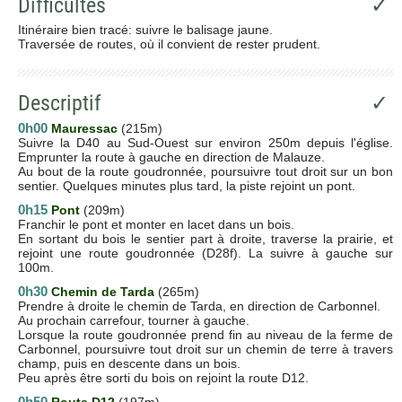
Difficultés
✓
Itinéraire bien tracé: suivre le balisage jaune.
Traversée de routes, où il convient de rester prudent.
Descriptif
✓
0h00
Mauressac
(215m)
Suivre la D40 au Sud-Ouest sur environ 250m depuis l'église.
Emprunter la route à gauche en direction de Malauze.
Au bout de la route goudronnée, poursuivre tout droit sur un bon
sentier. Quelques minutes plus tard, la piste rejoint un pont.
0h15
Pont
(209m)
Franchir le pont et monter en lacet dans un bois.
En sortant du bois le sentier part à droite, traverse la prairie, et
rejoint une route goudronnée (D28f). La suivre à gauche sur
100m.
0h30
Chemin de Tarda
(265m)
Prendre à droite le chemin de Tarda, en direction de Carbonnel.
Au prochain carrefour, tourner à gauche.
Lorsque la route goudronnée prend fin au niveau de la ferme de
Carbonnel, poursuivre tout droit sur un chemin de terre à travers
champ, puis en descente dans un bois.
Peu après être sorti du bois on rejoint la route D12.
0h50
Route D12
(197m)