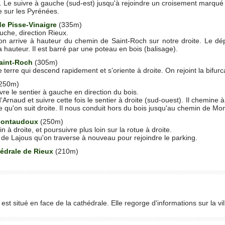
Le suivre à gauche (sud-est) jusqu'à rejoindre un croisement marqué 
 sur les Pyrénées.
e Pisse-Vinaigre
(335m)
uche, direction Rieux.
n arrive à hauteur du chemin de Saint-Roch sur notre droite. Le dépa
a hauteur. Il est barré par une poteau en bois (balisage).
aint-Roch
(305m)
terre qui descend rapidement et s’oriente à droite. On rejoint la bifurca
250m)
vre le sentier à gauche en direction du bois.
'Arnaud et suivre cette fois le sentier à droite (sud-ouest). Il chemine 
e qu'on suit droite. Il nous conduit hors du bois jusqu'au chemin de M
Montaudoux
(250m)
à droite, et poursuivre plus loin sur la rotue à droite.
 de Lajous qu'on traverse à nouveau pour rejoindre le parking.
édrale de Rieux
(210m)
 est situé en face de la cathédrale. Elle regorge d'informations sur la vil