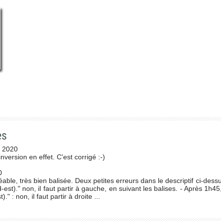
es
n 2020
inversion en effet. C'est corrigé :-)
0
éable, très bien balisée. Deux petites erreurs dans le descriptif ci-dess
d-est)." non, il faut partir à gauche, en suivant les balises. - Après 1h45
" : non, il faut partir à droite ...