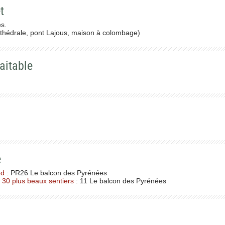
t
s.
athédrale, pont Lajous, maison à colombage)
aitable
e
ed
: PR26 Le balcon des Pyrénées
 30 plus beaux sentiers
: 11 Le balcon des Pyrénées