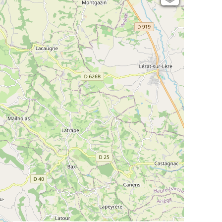
Open Topo Map
Open Street Map
ESRI Word Imagery
Photographies aériennes