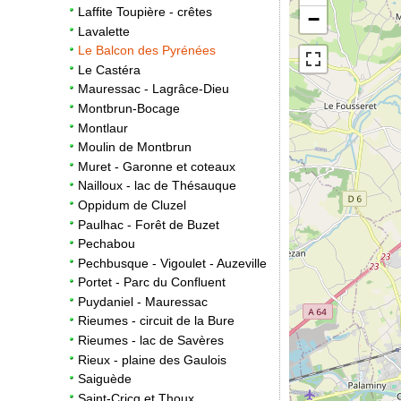
Laffite Toupière - crêtes
−
Lavalette
Le Balcon des Pyrénées
Le Castéra
Mauressac - Lagrâce-Dieu
Montbrun-Bocage
Montlaur
Moulin de Montbrun
Muret - Garonne et coteaux
Nailloux - lac de Thésauque
Oppidum de Cluzel
Paulhac - Forêt de Buzet
Pechabou
Pechbusque - Vigoulet - Auzeville
Portet - Parc du Confluent
Puydaniel - Mauressac
Rieumes - circuit de la Bure
Rieumes - lac de Savères
Rieux - plaine des Gaulois
Saiguède
Saint-Cricq et Thoux