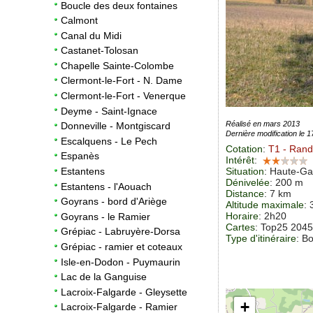
Boucle des deux fontaines
Calmont
Canal du Midi
Castanet-Tolosan
Chapelle Sainte-Colombe
Clermont-le-Fort - N. Dame
Clermont-le-Fort - Venerque
Deyme - Saint-Ignace
Réalisé en mars 2013
Donneville - Montgiscard
Dernière modification le 
Escalquens - Le Pech
Cotation
:
T1
- Ran
Espanès
Intérêt
:
Situation
:
Haute-Ga
Estantens
Dénivelée
: 200 m
Estantens - l'Aouach
Distance
: 7 km
Goyrans - bord d'Ariège
Altitude maximale
:
Horaire
: 2h20
Goyrans - le Ramier
Cartes
: Top25 204
Grépiac - Labruyère-Dorsa
Type d'itinéraire
: B
Grépiac - ramier et coteaux
Isle-en-Dodon - Puymaurin
Lac de la Ganguise
Lacroix-Falgarde - Gleysette
+
Lacroix-Falgarde - Ramier