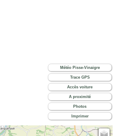
Météo Pisse-Vinaigre
Trace GPS
Accès voiture
A proximité
Photos
Imprimer
Cartes IGN