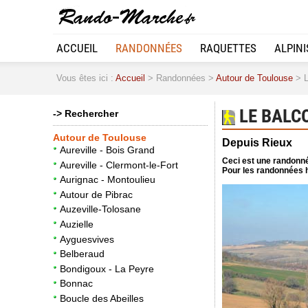
ACCUEIL
RANDONNÉES
RAQUETTES
ALPIN
Vous êtes ici :
Accueil
> Randonnées >
Autour de Toulouse
> L
LE BALC
-> Rechercher
Autour de Toulouse
Depuis Rieux
Aureville - Bois Grand
Ceci est une randonné
Aureville - Clermont-le-Fort
Pour les randonnées h
Aurignac - Montoulieu
Autour de Pibrac
Auzeville-Tolosane
Auzielle
Ayguesvives
Belberaud
Bondigoux - La Peyre
Bonnac
Boucle des Abeilles