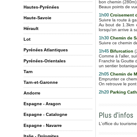
bon chemin (280m). 
Beaux points de vue
Hautes-Pyrénées
1h00
Croisement d
Haute-Savoie
Suivre la route à ga
Au bout de 1.3km o
Hérault
lorsqu'on arrive à s
1h30
Chemin de S
Lot
Suivre ce chemin de 
Pyrénées Atlantiques
1h45
Bifurcation
(
Comme à l'aller, sui
Pyrénées-Orientales
Franchir la Goutte d
un sentier botaniqu
Tarn
2h05
Chemin de 
Emprunter ce chemin 
Tarn-et-Garonne
On retrouve le pont
2h20
Parking Cath
Andorre
Espagne - Aragon
Plus d'infos
Espagne - Catalogne
L'office du tourisme
Espagne - Navarre
Italie - Dolomites