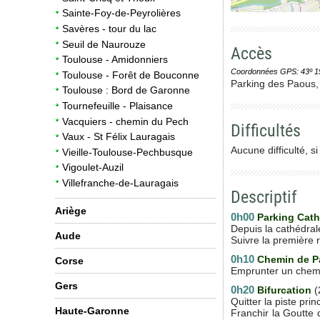
Sainte-Foy-de-Peyrolières
Savères - tour du lac
Seuil de Naurouze
Accès
Toulouse - Amidonniers
Coordonnées GPS: 43º 15' 0
Toulouse - Forêt de Bouconne
Parking des Paous, 
Toulouse : Bord de Garonne
Tournefeuille - Plaisance
Vacquiers - chemin du Pech
Difficultés
Vaux - St Félix Lauragais
Aucune difficulté, 
Vieille-Toulouse-Pechbusque
Vigoulet-Auzil
Villefranche-de-Lauragais
Descriptif
Ariège
0h00
Parking Cath
Depuis la cathédral
Aude
Suivre la première 
0h10
Chemin de P
Corse
Emprunter un chemin
Gers
0h20
Bifurcation
(
Quitter la piste pri
Haute-Garonne
Franchir la Goutte 