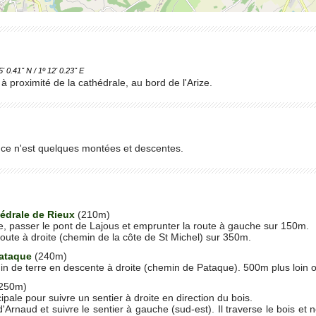
.41'' N / 1º 12' 0.23'' E
à proximité de la cathédrale, au bord de l'Arize.
si ce n'est quelques montées et descentes.
édrale de Rieux
(210m)
e, passer le pont de Lajous et emprunter la route à gauche sur 150m.
route à droite (chemin de la côte de St Michel) sur 350m.
ataque
(240m)
 de terre en descente à droite (chemin de Pataque). 500m plus loin on 
250m)
ncipale pour suivre un sentier à droite en direction du bois.
d'Arnaud et suivre le sentier à gauche (sud-est). Il traverse le bois et