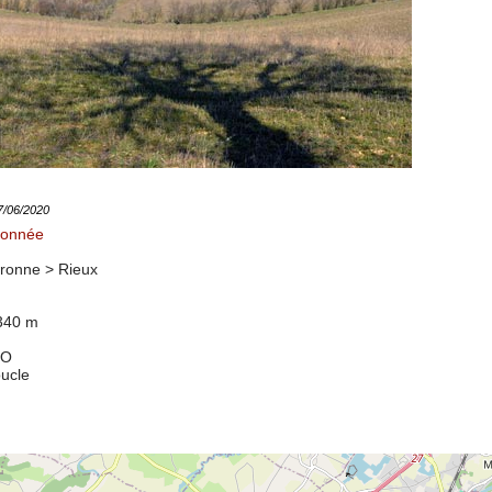
17/06/2020
donnée
ronne >
Rieux
 340 m
5O
oucle