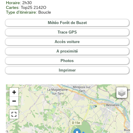
Horaire
: 2h30
Cartes
: Top25 2142O
Type d'itinéraire
: Boucle
Météo Forêt de Buzet
Trace GPS
Accès voiture
A proximité
Photos
Imprimer
+
Cartes IGN
−
Open Topo Map
Open Street Map
ESRI Word Imagery
Photographies aériennes