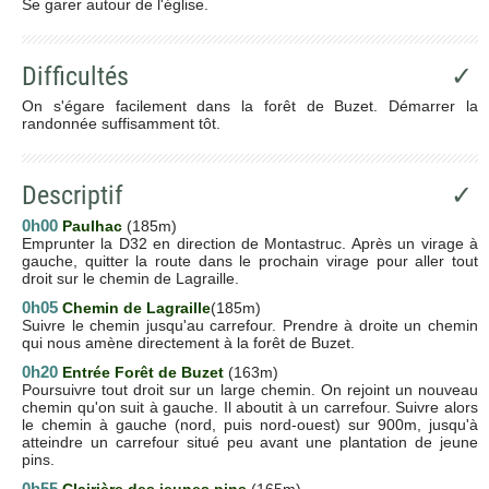
Se garer autour de l'église.
Difficultés
✓
On s'égare facilement dans la forêt de Buzet. Démarrer la
randonnée suffisamment tôt.
Descriptif
✓
0h00
Paulhac
(185m)
Emprunter la D32 en direction de Montastruc. Après un virage à
gauche, quitter la route dans le prochain virage pour aller tout
droit sur le chemin de Lagraille.
0h05
Chemin de Lagraille
(185m)
Suivre le chemin jusqu'au carrefour. Prendre à droite un chemin
qui nous amène directement à la forêt de Buzet.
0h20
Entrée Forêt de Buzet
(163m)
Poursuivre tout droit sur un large chemin. On rejoint un nouveau
chemin qu'on suit à gauche. Il aboutit à un carrefour. Suivre alors
le chemin à gauche (nord, puis nord-ouest) sur 900m, jusqu'à
atteindre un carrefour situé peu avant une plantation de jeune
pins.
0h55
Clairière des jeunes pins
(165m)