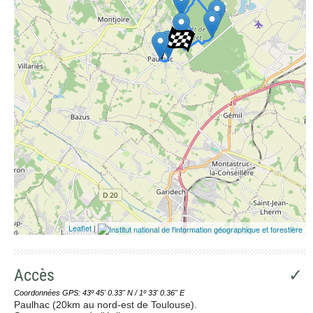
Leaflet
|
Accès
✓
Coordonnées GPS: 43º 45' 0.33'' N / 1º 33' 0.36'' E
Paulhac (20km au nord-est de Toulouse).