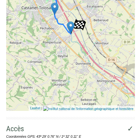
Photographies aériennes
Leaflet
|
Accès
✓
Coordonnées GPS: 43º 29' 0.76'' N / 1º 32' 0.11'' E