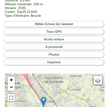
Distance
: 8.5 km
Altitude maximale
: 150 m
Horaire
: 2h30
Cartes
: Top25 2144O
Type d'itinéraire
: Boucle
Météo Ecluse de Castanet
Trace GPS
Accès voiture
A proximité
Photos
Imprimer
+
Cartes IGN
−
Open Topo Map
Open Street Map
ESRI Word Imagery