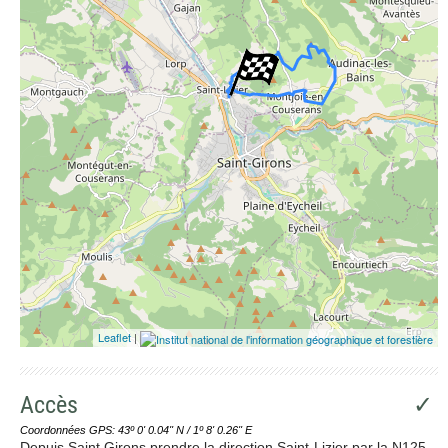
Leaflet
|
Accès
✓
Coordonnées GPS: 43º 0' 0.04'' N / 1º 8' 0.26'' E
Depuis Saint Girons prendre la direction Saint-Lizier par la N125