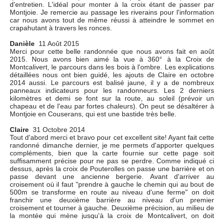
d'entretien. L'idéal pour monter à la croix étant de passer par
Montjoie. Je remercie au passage les riverains pour l'information
car nous avons tout de même réussi à atteindre le sommet en
crapahutant à travers les ronces.
Danièle
11 Août 2015
Merci pour cette belle randonnée que nous avons fait en août
2015. Nous avons bien aimé la vue à 360° à la Croix de
Montcalivert, le parcours dans les bois à l'ombre. Les explications
détaillées nous ont bien guidé, les ajouts de Claire en octobre
2014 aussi. Le parcours est balisé jaune, il y a de nombreux
panneaux indicateurs pour les randonneurs. Les 2 derniers
kilomètres et demi se font sur la route, au soleil (prévoir un
chapeau et de l'eau par fortes chaleurs). On peut se désaltérer à
Montjoie en Couserans, qui est une bastide très belle.
Claire
31 Octobre 2014
Tout d'abord merci et bravo pour cet excellent site! Ayant fait cette
randonné dimanche dernier, je me permets d'apporter quelques
compléments, bien que la carte fournie sur cette page soit
suffisamment précise pour ne pas se perdre. Comme indiqué ci
dessus, après la croix de Pouterolles on passe une barrière et on
passe devant une ancienne bergerie. Avant d'arriver au
croisement où il faut "prendre à gauche le chemin qui au bout de
500m se transforme en route au niveau d'une ferme" on doit
franchir une deuxième barrière au niveau d'un premier
croisement et tourner à gauche. Deuxième précision, au milieu de
la montée qui mène jusqu'à la croix de Montcalivert, on doit