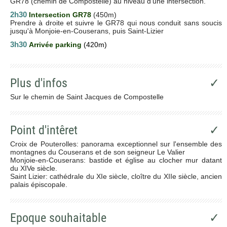
GR78 (chemin de Compostelle) au niveau d'une intersection.
2h30
Intersection GR78
(450m)
Prendre à droite et suivre le GR78 qui nous conduit sans soucis
jusqu'à Monjoie-en-Couserans, puis Saint-Lizier
3h30
Arrivée parking
(420m)
Plus d'infos
✓
Sur le chemin de Saint Jacques de Compostelle
Point d'intêret
✓
Croix de Pouterolles: panorama exceptionnel sur l'ensemble des
montagnes du Couserans et de son seigneur Le Valier
Monjoie-en-Couserans: bastide et église au clocher mur datant
du XIVe siècle.
Saint Lizier: cathédrale du XIe siècle, cloître du XIIe siècle, ancien
palais épiscopale.
Epoque souhaitable
✓