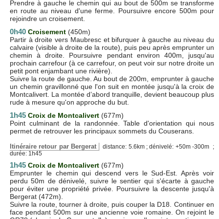
Prendre à gauche le chemin qui au bout de 500m se transforme
en route au niveau d'une ferme. Poursuivre encore 500m pour
rejoindre un croisement.
0h40
Croisement
(450m)
Partir à droite vers Maubresc et bifurquer à gauche au niveau du
calvaire (visible à droite de la route), puis peu après emprunter un
chemin à droite. Poursuivre pendant environ 400m, jusqu'au
prochain carrefour (à ce carrefour, on peut voir sur notre droite un
petit pont enjambant une rivière).
Suivre la route de gauche. Au bout de 200m, emprunter à gauche
un chemin gravillonné que l'on suit en montée jusqu'à la croix de
Montcalivert. La montée d’abord tranquille, devient beaucoup plus
rude à mesure qu'on approche du but.
1h45
Croix de Montcalivert
(677m)
Point culminant de la randonnée. Table d'orientation qui nous
permet de retrouver les principaux sommets du Couserans.
Itinéraire retour par Bergerat
distance: 5.6km ; dénivelé: +50m -300m ;
durée: 1h45
1h45
Croix de Montcalivert
(677m)
Emprunter le chemin qui descend vers le Sud-Est. Après voir
perdu 50m de dénivelé, suivre le sentier qui s'écarte à gauche
pour éviter une propriété privée. Poursuivre la descente jusqu'à
Bergerat (472m).
Suivre la route, tourner à droite, puis couper la D18. Continuer en
face pendant 500m sur une ancienne voie romaine. On rejoint le