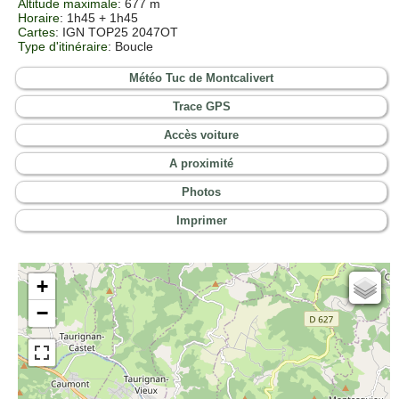
Altitude maximale
: 677 m
Horaire
: 1h45 + 1h45
Cartes
: IGN TOP25 2047OT
Type d'itinéraire
: Boucle
Météo Tuc de Montcalivert
Trace GPS
Accès voiture
A proximité
Photos
Imprimer
+
Cartes IGN
−
Open Topo Map
Open Street Map
ESRI Word Imagery
Photographies aériennes