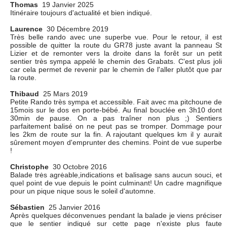
Thomas
19 Janvier 2025
Itinéraire toujours d'actualité et bien indiqué.
Laurence
30 Décembre 2019
Très belle rando avec une superbe vue. Pour le retour, il est
possible de quitter la route du GR78 juste avant la panneau St
Lizier et de remonter vers la droite dans la forêt sur un petit
sentier très sympa appelé le chemin des Grabats. C'est plus joli
car cela permet de revenir par le chemin de l'aller plutôt que par
la route.
Thibaud
25 Mars 2019
Petite Rando très sympa et accessible. Fait avec ma pitchoune de
15mois sur le dos en porte-bébé. Au final bouclée en 3h10 dont
30min de pause. On a pas traîner non plus ;) Sentiers
parfaitement balisé on ne peut pas se tromper. Dommage pour
les 2km de route sur la fin. A rajoutant quelques km il y aurait
sûrement moyen d'emprunter des chemins. Point de vue superbe
!
Christophe
30 Octobre 2016
Balade trės agrėable,indications et balisage sans aucun souci, et
quel point de vue depuis le point culminant! Un cadre magnifique
pour un pique nique sous le soleil d'automne.
Sébastien
25 Janvier 2016
Après quelques déconvenues pendant la balade je viens préciser
que le sentier indiqué sur cette page n'existe plus faute