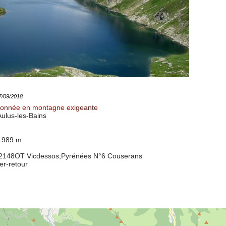
07/09/2018
onnée en montagne exigeante
ulus-les-Bains
 1989 m
2148OT Vicdessos
;Pyrénées N°6 Couserans
ler-retour