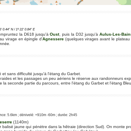
.44'' N / 1º 22' 0.84'' E
empruntez la D618 jusqu'à
Oust
, puis la D32 jusqu'à
Aulus-Les-Bain
au virage en épingle d'
Agnessere
(quelques virages avant le plateau 
nnée.
 et sans difficulté jusqu'à l'étang du Garbet.
 raides et les passages un peu aériens le réserve aux randonneurs ex
 la seconde partie du parcours, entre l'étang du Garbet et l'étang Bleu
nce: 5.6km ; dénivelé: +910m -60m ; durée: 2h45
eserre
(1140m)
r balisé jaune qui pénètre dans la hêtraie (direction Sud). On monte pr