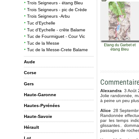
Trois Seigneurs - étang Bleu
Trois Seigneurs - pic de Crède
Trois Seigneurs -Arbu
Tuc d'Eychelle
Tuc d'Eychelle - crête Balame
Tuc de Fourmiguet - Cour Vic
Tuc de la Messe
Etang du Garbet et
étang Bleu
Tuc de la Messe-Crete Balame
Aude
Corse
Commentair
Gers
Alexandra
3 Août 
Haute-Garonne
Jolie randonnée, m
à peine un peu plus 
Hautes-Pyrénées
Alice
28 Septembr
Randonnée effectué
Haute-Savoie
par les temps indi
glissantes.. domma
Hérault
passages de roches
Lot