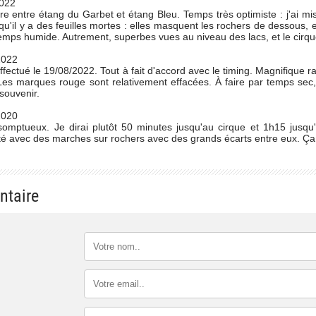
022
e entre étang du Garbet et étang Bleu. Temps très optimiste : j'ai m
qu'il y a des feuilles mortes : elles masquent les rochers de dessous, e
temps humide. Autrement, superbes vues au niveau des lacs, et le cirqu
2022
ffectué le 19/08/2022. Tout à fait d'accord avec le timing. Magnifique
. Les marques rouge sont relativement effacées. À faire par temps se
 souvenir.
2020
omptueux. Je dirai plutôt 50 minutes jusqu'au cirque et 1h15 jusq
ulté avec des marches sur rochers avec des grands écarts entre eux. Ça
ntaire