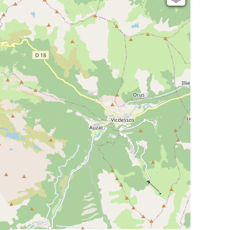
Open Topo Map
Open Street Map
ESRI Word Imagery
Photographies aériennes