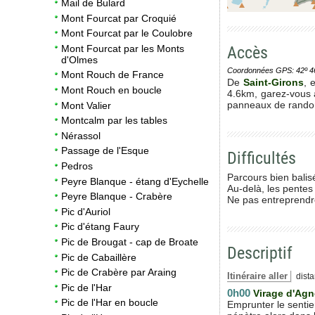
Mail de Bulard
Mont Fourcat par Croquié
Mont Fourcat par le Coulobre
Accès
Mont Fourcat par les Monts
d'Olmes
Coordonnées GPS: 42º 46' 0
Mont Rouch de France
De
Saint-Girons
, 
Mont Rouch en boucle
4.6km, garez-vous 
panneaux de rando
Mont Valier
Montcalm par les tables
Nérassol
Passage de l'Esque
Difficultés
Pedros
Parcours bien balisé
Peyre Blanque - étang d'Eychelle
Au-delà, les pentes
Peyre Blanque - Crabère
Ne pas entreprendre
Pic d'Auriol
Pic d'étang Faury
Pic de Brougat - cap de Broate
Descriptif
Pic de Cabaillère
Pic de Crabère par Araing
Itinéraire aller
dista
Pic de l'Har
0h00
Virage d'Agn
Pic de l'Har en boucle
Emprunter le sentie