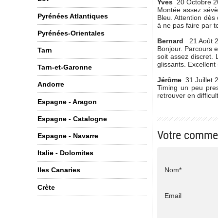
Yves
20 Octobre 2
Montée assez sévèr
Pyrénées Atlantiques
Bleu. Attention dès 
à ne pas faire par 
Pyrénées-Orientales
Bernard
21 Août 
Bonjour. Parcours e
Tarn
soit assez discret
glissants. Excellent
Tarn-et-Garonne
Jérôme
31 Juillet 
Andorre
Timing un peu pres
retrouver en diffic
Espagne - Aragon
Espagne - Catalogne
Votre comme
Espagne - Navarre
Italie - Dolomites
Nom*
Iles Canaries
Crète
Email