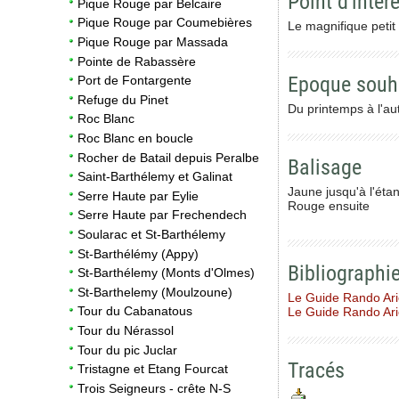
Point d'intêre
Pique Rouge par Belcaire
Pique Rouge par Coumebières
Le magnifique petit
Pique Rouge par Massada
Pointe de Rabassère
Epoque souh
Port de Fontargente
Refuge du Pinet
Du printemps à l'a
Roc Blanc
Roc Blanc en boucle
Rocher de Batail depuis Peralbe
Balisage
Saint-Barthélemy et Galinat
Jaune jusqu'à l'éta
Serre Haute par Eylie
Rouge ensuite
Serre Haute par Frechendech
Soularac et St-Barthélemy
St-Barthélémy (Appy)
Bibliographi
St-Barthélemy (Monts d'Olmes)
St-Barthelemy (Moulzoune)
Le Guide Rando Ar
Tour du Cabanatous
Le Guide Rando Ar
Tour du Nérassol
Tour du pic Juclar
Tracés
Tristagne et Etang Fourcat
Trois Seigneurs - crête N-S