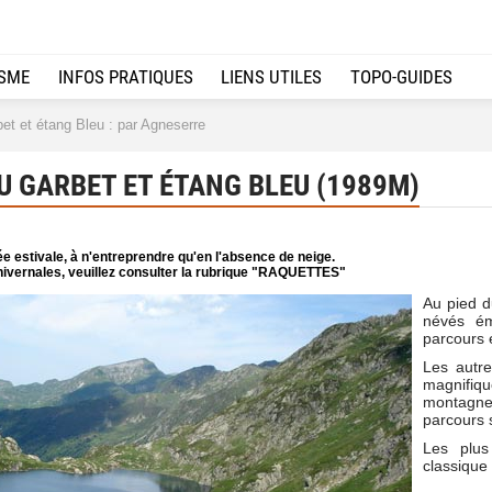
ISME
INFOS PRATIQUES
LIENS UTILES
TOPO-GUIDES
t et étang Bleu : par Agneserre
 GARBET ET ÉTANG BLEU (1989M)
e estivale, à n'entreprendre qu'en l'absence de neige.
ivernales, veuillez consulter la rubrique "RAQUETTES"
Au pied du
névés ém
parcours 
Les autre
magnifi
montagne
parcours s
Les plus 
classique