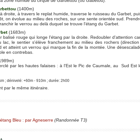
 la zone humide du cirque de Garbettou (ou Gabétou).
rbettou
(1400m)
 à droite, à travers le replat humide, traverse le ruisseau du Garbet, pui
êt, on évolue au milieu des roches, sur une sente orientée sud. Prendr
ranchir le verrou au delà duquel se trouve l'étang du Garbet.
rbet
(1683m)
er balisé rouge qui longe l'étang par la droite. Redoubler d'attention c
u lac, le sentier s'élève franchement au milieu des rochers (direction
 et atteint un verrou qui marque la fin de la montée. Une désescalade
ible en contrebas.
1989m)
rclé par les hautes falaises : à l'Est le Pic de Caumale, au Sud Est 
km ; dénivelé: +60m - 910m ; durée: 2h00
 par le même itinéraire.
étang Bleu : par Agneserre
(Randonnée T3)