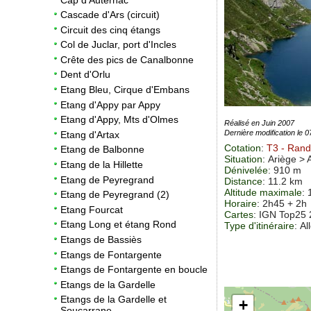
Cascade d'Ars (circuit)
Circuit des cinq étangs
Col de Juclar, port d'Incles
Crête des pics de Canalbonne
Dent d'Orlu
Etang Bleu, Cirque d'Embans
Etang d'Appy par Appy
Etang d'Appy, Mts d'Olmes
Réalisé en Juin 2007
Dernière modification le 
Etang d'Artax
Cotation
:
T3
- Rand
Etang de Balbonne
Situation
:
Ariège >
A
Etang de la Hillette
Dénivelée
: 910 m
Etang de Peyregrand
Distance
: 11.2 km
Altitude maximale
:
Etang de Peyregrand (2)
Horaire
: 2h45 + 2h
Etang Fourcat
Cartes
:
IGN Top25 
Etang Long et étang Rond
Type d'itinéraire
: Al
Etangs de Bassiès
Etangs de Fontargente
Etangs de Fontargente en boucle
Etangs de la Gardelle
Etangs de la Gardelle et
+
Soucarrane