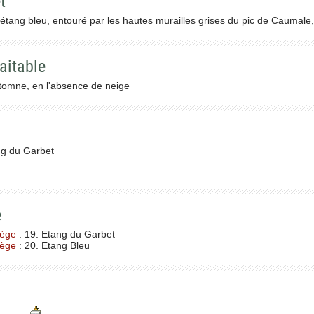
t
 étang bleu, entouré par les hautes murailles grises du pic de Caumale
aitable
utomne, en l'absence de neige
ng du Garbet
e
iège
: 19. Etang du Garbet
iège
: 20. Etang Bleu