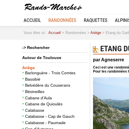
ACCUEIL
RANDONNÉES
RAQUETTES
ALPIN
Vous êtes ici :
Accueil
> Randonnées >
Ariège
> Etang du Garbe
ETANG DU
-> Rechercher
Autour de Toulouse
par Agneserre
Ceci est une randonné
Ariège
Pour les randonnées h
Barlonguère - Trois Comtes
Bassibié
Belvédère du Couserans
Bésineilles
Cabane d'Aula
Cabane de Quioulès
Calabasse
Calabasse - Cap de Gauch
Calabasse - Paumade
Cap d'Auternac