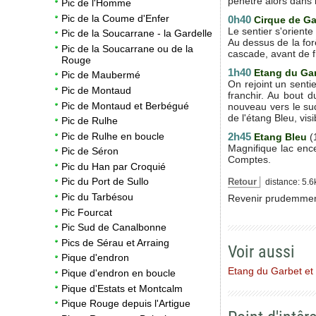
pénètre alors dans
Pic de l'Homme
Pic de la Coume d'Enfer
0h40
Cirque de Ga
Le sentier s'oriente
Pic de la Soucarrane - la Gardelle
Au dessus de la for
Pic de la Soucarrane ou de la
cascade, avant de f
Rouge
1h40
Etang du Ga
Pic de Maubermé
On rejoint un senti
Pic de Montaud
franchir. Au bout d
Pic de Montaud et Berbégué
nouveau vers le sud
de l'étang Bleu, vis
Pic de Rulhe
2h45
Pic de Rulhe en boucle
Etang Bleu
(
Magnifique lac ence
Pic de Séron
Comptes.
Pic du Han par Croquié
Pic du Port de Sullo
Retour
distance: 5.6
Pic du Tarbésou
Revenir prudemment
Pic Fourcat
Pic Sud de Canalbonne
Pics de Sérau et Arraing
Voir aussi
Pique d'endron
Etang du Garbet et 
Pique d'endron en boucle
Pique d'Estats et Montcalm
Pique Rouge depuis l'Artigue