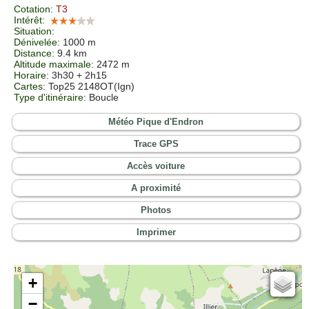
Cotation
:
T3
Intérêt
:
Situation
:
Dénivelée
: 1000 m
Distance
: 9.4 km
Altitude maximale
: 2472 m
Horaire
: 3h30 + 2h15
Cartes
:
Top25 2148OT(Ign)
Type d'itinéraire
: Boucle
Météo Pique d'Endron
Trace GPS
Accès voiture
A proximité
Photos
Imprimer
+
Cartes IGN
−
Open Topo Map