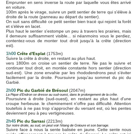
Emprunter en sens inverse la route par laquelle vous êtes arrivé
en voiture.
100m après le virage, suivre un petit sentier de terre qui s'élève à
droite de la route (panneau au départ du sentier).
On suit sans difficulté ce petit sentier bien tracé qui rejoint la forêt
et s'élève en lacet.
Plus haut le sentier s'estompe un peu à travers les prairies, mais
il demeure suffisamment visible... si néanmoins vous le perdiez,
contentez-vous de monter tout droit jusqu'à la crête (direction
est).
1h00
Crête d'Esplat
(1753m)
Suivre la crête à droite, en restant au plus haut.
vers 1800m on croise un sentier de terre. Ne pas le suivre et
continuer tout droit, en montée constante hors sentier (direction
sud-est). Une zone envahie par les rhododendrons peut s'éviter
facilement par la droite. Poursuivre jusqu'au sommet du pic du
Garbié.
2h00
Pic du Garbié de Brésoul
(2047m)
La Pique d'Endron se dresse au sud-ouest, dans le prolongement de la crête.
Poursuivre à droite (sud-ouest), en restant au plus haut d'une
croupe herbeuse. le cheminement n'offre pas difficulté. Attention
toutefois à ne pas trop s'approcher du versant est, où les pentes
deviennent peu à peu vertigineuses.
2h45
Pic du Sarrasi
(2213m)
Sur notre droite, au sud, on peut voir l'étang de Gnioure et son barrage.
Suivre face à nous la sente balisée en jaune. Cette sente nous