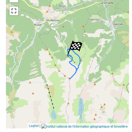
Open Street Map
ESRI Word Imagery
Photographies aériennes
Leaflet
|