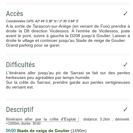
Accès
✓
Coordonnées GPS: 42º 44' 0.38'' N / 1º 30' 0.84'' E
A la sortie de Tarascon-sur-Ariège (en venant de Foix) prendre à
droite la D8 direction Vicdessos. A l'entrée de Vicdessos, juste
avant le pont, suivre à gauche la D208 jusqu'à Goulier. Laisser à
droite le village et continuer jusqu'au Stade de neige de Goulier.
Grand parking pour se garer.
Difficultés
✓
L'itinéraire aller jusqu'au pic de Sarrasi se fait sur des pentes
herbeuses peu agréables par temps humide.
Sur la crête du Sarrasi, prendre garde aux pentes vertigineuses
du versant est.
Descriptif
✓
Itinéraire aller par la crête d'Esplat
distance: 5.2km ; dénivelé:
+1000m; durée: 3h30
0h00
Stade de neige de Goulier
(1490m)