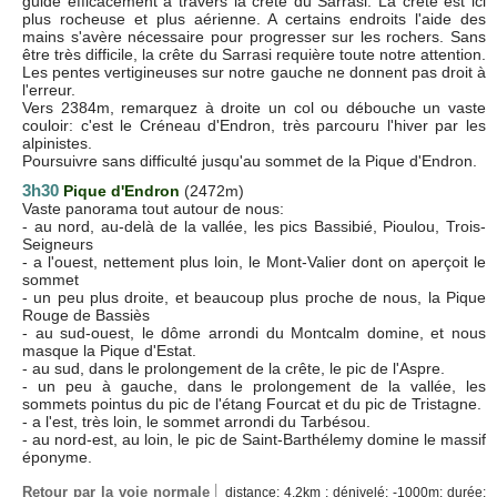
guide efficacement à travers la crête du Sarrasi. La crête est ici
plus rocheuse et plus aérienne. A certains endroits l'aide des
mains s'avère nécessaire pour progresser sur les rochers. Sans
être très difficile, la crête du Sarrasi requière toute notre attention.
Les pentes vertigineuses sur notre gauche ne donnent pas droit à
l'erreur.
Vers 2384m, remarquez à droite un col ou débouche un vaste
couloir: c'est le Créneau d'Endron, très parcouru l'hiver par les
alpinistes.
Poursuivre sans difficulté jusqu'au sommet de la Pique d'Endron.
3h30
Pique d'Endron
(2472m)
Vaste panorama tout autour de nous:
- au nord, au-delà de la vallée, les pics Bassibié, Pioulou, Trois-
Seigneurs
- a l'ouest, nettement plus loin, le Mont-Valier dont on aperçoit le
sommet
- un peu plus droite, et beaucoup plus proche de nous, la Pique
Rouge de Bassiès
- au sud-ouest, le dôme arrondi du Montcalm domine, et nous
masque la Pique d'Estat.
- au sud, dans le prolongement de la crête, le pic de l'Aspre.
- un peu à gauche, dans le prolongement de la vallée, les
sommets pointus du pic de l'étang Fourcat et du pic de Tristagne.
- a l'est, très loin, le sommet arrondi du Tarbésou.
- au nord-est, au loin, le pic de Saint-Barthélemy domine le massif
éponyme.
Retour par la voie normale
distance: 4.2km ; dénivelé: -1000m; durée: