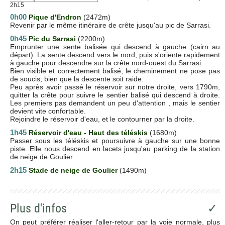
2h15
0h00
Pique d'Endron
(2472m)
Revenir par le même itinéraire de crête jusqu'au pic de Sarrasi.
0h45
Pic du Sarrasi
(2200m)
Emprunter une sente balisée qui descend à gauche (cairn au
départ). La sente descend vers le nord, puis s'oriente rapidement
à gauche pour descendre sur la crête nord-ouest du Sarrasi.
Bien visible et correctement balisé, le cheminement ne pose pas
de soucis, bien que la descente soit raide.
Peu après avoir passé le réservoir sur notre droite, vers 1790m,
quitter la crête pour suivre le sentier balisé qui descend à droite.
Les premiers pas demandent un peu d'attention , mais le sentier
devient vite confortable.
Rejoindre le réservoir d'eau, et le contourner par la droite.
1h45
Réservoir d'eau - Haut des téléskis
(1680m)
Passer sous les téléskis et poursuivre à gauche sur une bonne
piste. Elle nous descend en lacets jusqu'au parking de la station
de neige de Goulier.
2h15
Stade de neige de Goulier
(1490m)
Plus d'infos
✓
On peut préférer réaliser l'aller-retour par la voie normale, plus