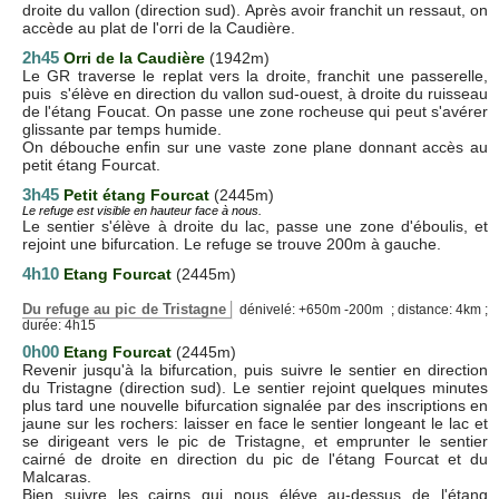
droite du vallon (direction sud). Après avoir franchit un ressaut, on
accède au plat de l'orri de la Caudière.
2h45
Orri de la Caudière
(1942m)
Le GR traverse le replat vers la droite, franchit une passerelle,
puis s'élève en direction du vallon sud-ouest, à droite du ruisseau
de l'étang Foucat. On passe une zone rocheuse qui peut s'avérer
glissante par temps humide.
On débouche enfin sur une vaste zone plane donnant accès au
petit étang Fourcat.
3h45
Petit étang Fourcat
(2445m)
Le refuge est visible en hauteur face à nous.
Le sentier s'élève à droite du lac, passe une zone d'éboulis, et
rejoint une bifurcation. Le refuge se trouve 200m à gauche.
4h10
Etang Fourcat
(2445m)
Du refuge au pic de Tristagne
dénivelé: +650m -200m ; distance: 4km ;
durée: 4h15
0h00
Etang Fourcat
(2445m)
Revenir jusqu'à la bifurcation, puis suivre le sentier en direction
du Tristagne (direction sud). Le sentier rejoint quelques minutes
plus tard une nouvelle bifurcation signalée par des inscriptions en
jaune sur les rochers: laisser en face le sentier longeant le lac et
se dirigeant vers le pic de Tristagne, et emprunter le sentier
cairné de droite en direction du pic de l'étang Fourcat et du
Malcaras.
Bien suivre les cairns qui nous éléve au-dessus de l'étang