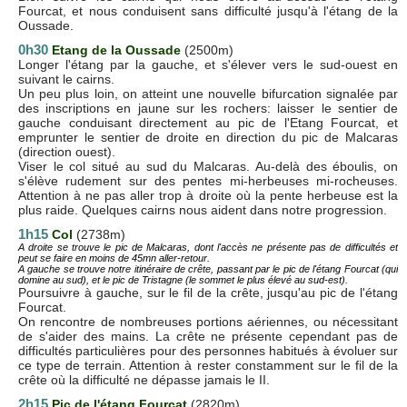
Fourcat, et nous conduisent sans difficulté jusqu'à l'étang de la
Oussade.
0h30
Etang de la Oussade
(2500m)
Longer l'étang par la gauche, et s'élever vers le sud-ouest en
suivant le cairns.
Un peu plus loin, on atteint une nouvelle bifurcation signalée par
des inscriptions en jaune sur les rochers: laisser le sentier de
gauche conduisant directement au pic de l'Etang Fourcat, et
emprunter le sentier de droite en direction du pic de Malcaras
(direction ouest).
Viser le col situé au sud du Malcaras. Au-delà des éboulis, on
s'élève rudement sur des pentes mi-herbeuses mi-rocheuses.
Attention à ne pas aller trop à droite où la pente herbeuse est la
plus raide. Quelques cairns nous aident dans notre progression.
1h15
Col
(2738m)
A droite se trouve le pic de Malcaras, dont l'accès ne présente pas de difficultés et
peut se faire en moins de 45mn aller-retour.
A gauche se trouve notre itinéraire de crête, passant par le pic de l'étang Fourcat (qui
domine au sud), et le pic de Tristagne (le sommet le plus élevé au sud-est).
Poursuivre à gauche, sur le fil de la crête, jusqu'au pic de l'étang
Fourcat.
On rencontre de nombreuses portions aériennes, ou nécessitant
de s'aider des mains. La crête ne présente cependant pas de
difficultés particulières pour des personnes habitués à évoluer sur
ce type de terrain. Attention à rester constamment sur le fil de la
crête où la difficulté ne dépasse jamais le II.
2h15
Pic de l'étang Fourcat
(2820m)