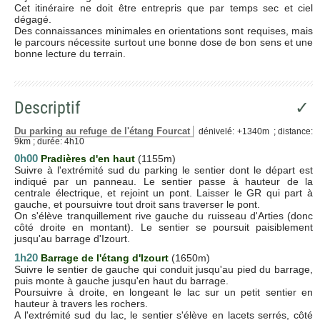
Cet itinéraire ne doit être entrepris que par temps sec et ciel
dégagé.
Des connaissances minimales en orientations sont requises, mais
le parcours nécessite surtout une bonne dose de bon sens et une
bonne lecture du terrain.
Descriptif
✓
Du parking au refuge de l'étang Fourcat
dénivelé: +1340m ; distance:
9km ; durée: 4h10
0h00
Pradières d'en haut
(1155m)
Suivre à l'extrémité sud du parking le sentier dont le départ est
indiqué par un panneau. Le sentier passe à hauteur de la
centrale électrique, et rejoint un pont. Laisser le GR qui part à
gauche, et poursuivre tout droit sans traverser le pont.
On s'élève tranquillement rive gauche du ruisseau d'Arties (donc
côté droite en montant). Le sentier se poursuit paisiblement
jusqu'au barrage d'Izourt.
1h20
Barrage de l'étang d'Izourt
(1650m)
Suivre le sentier de gauche qui conduit jusqu'au pied du barrage,
puis monte à gauche jusqu'en haut du barrage.
Poursuivre à droite, en longeant le lac sur un petit sentier en
hauteur à travers les rochers.
A l'extrémité sud du lac, le sentier s'élève en lacets serrés, côté