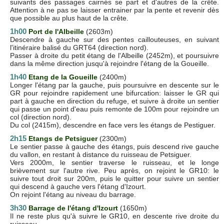
suivants des passages cairnés se part et d'autres de la crête.
Attention à ne pas se laisser entrainer par la pente et revenir dès
que possible au plus haut de la crête.
1h00
Port de l'Albeille
(2603m)
Descendre à gauche sur des pentes caillouteuses, en suivant
l'itinéraire balisé du GRT64 (direction nord).
Passer à droite du petit étang de l'Albeille (2452m), et poursuivre
dans la même direction jusqu'à rejoindre l'étang de la Goueille.
1h40
Etang de la Goueille
(2400m)
Longer l'étang par la gauche, puis poursuivre en descente sur le
GR pour rejoindre rapidement une bifurcation: laisser le GR qui
part à gauche en direction du refuge, et suivre à droite un sentier
qui passe un point d'eau puis remonte de 100m pour rejoindre un
col (direction nord).
Du col (2415m), descendre en face vers les étangs de Pestiguer.
2h15
Etangs de Petsiguer
(2300m)
Le sentier passe à gauche des étangs, puis descend rive gauche
du vallon, en restant à distance du ruisseau de Petsiguer.
Vers 2000m, le sentier traverse le ruisseau, et le longe
brièvement sur l'autre rive. Peu après, on rejoint le GR10: le
suivre tout droit sur 200m, puis le quitter pour suivre un sentier
qui descend à gauche vers l'étang d'Izourt.
On rejoint l'étang au niveau du barrage.
3h30
Barrage de l'étang d'Izourt
(1650m)
Il ne reste plus qu'à suivre le GR10, en descente rive droite du
ruisseau.