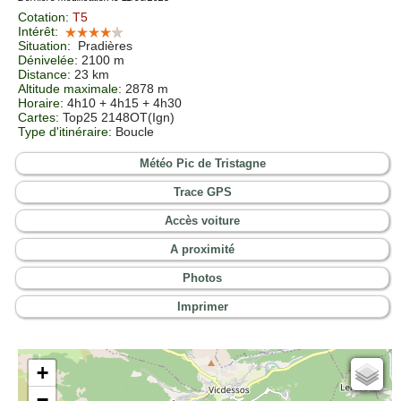
Cotation
:
T5
Intérêt
:
Situation
:
Pradières
Dénivelée
: 2100 m
Distance
: 23 km
Altitude maximale
: 2878 m
Horaire
: 4h10 + 4h15 + 4h30
Cartes
:
Top25 2148OT(Ign)
Type d'itinéraire
: Boucle
Météo Pic de Tristagne
Trace GPS
Accès voiture
A proximité
Photos
Imprimer
+
Cartes IGN
−
Open Topo Map