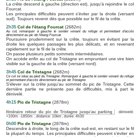
La crête descend à gauche (direction est), jusqu'à rejoindre le col
Fourcat.
Les principales difficultés peuvent s'éviter par la droite (versant
sud). Toujours revenir dès que possible sur le fil de la crête.
2h35
Col de l'étang Fourcat
(2682m)
Au col, remarquer à gauche le sentier venant du refuge et permettant d’accès
directement au pic de l'étang Fourcat.
Poursuivre prudemment sur la crête, toujours en évitant par la
droite les quelques passages les plus délicats, et en revenant
rapidement sur le fil de la crête.
On passe plusieurs petits sommets intermédiaires.
On accède enfin au col de Tristagne en empruntant une vire bien
visible sur la gauche de la crête (versant nord).
3h45
Col de Tristagne
(2682m)
Ce col se situe au pied du Tristagne. Remarquer à gauche le sentier venant du refuge
et permettant d’accès directement au pic de Tristagne.
S'élever sur la crête jusqu'au sommet du pic de Tristagne. Cette
dernière partie ne présente pas de difficultés, mis à part le
dénivelé.
4h15
Pic de Tristagne
(2878m)
Itinéraire retour du pic de Tristagne jusqu'au parking
dénivelé:
+100m -1850m ; distance: 10km ; durée: 4h30
0h00
Pic de Tristagne
(2878m)
Descendre à droite, le long de la crête sud-est, en restant sur le fil
la plupart du temps. Les principales difficultés peuvent s'éviter en