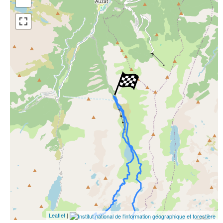
Open Street Map
ESRI Word Imagery
Photographies aériennes
Leaflet
|