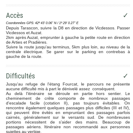
Accès
✓
Coordonnées GPS: 42º 43' 0.06'' N / 1º 29' 0.27'' E
Depuis Tarascon, suivre la D8 en direction de Vicdessos. Passer
Vicdessos et Auzat.
2km après Auzat, emprunter à gauche la petite route en direction
de Arties et Pradières.
Suivre la route jusqu'au terminus, 5km plus loin, au niveau de la
centrale électrique. Se garer sur le parking en contrebas à
gauche de la route.
Difficultés
✓
Jusqu'au refuge de l'étang Fourcat, le parcours ne présente
aucune difficulté mis à part le dénivelé assez conséquent.
Au delà l'itinéraire se déroule en partie hors sentier. Le
cheminement de crête comporte de nombreux passages
d'escalade facile (cotation II), pas toujours évitables. On
rencontre également quelques passages plus difficiles (III et IV),
qui peuvent être évités en empruntant des passages parfois
cairnés, généralement sur le versants sud. De nombreuses
portions nécessitent de s'aider des mains. Beaucoup de
passages aériens. Itinéraire non recommandé aux personnes
sujettes au vertige.