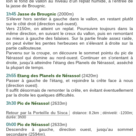
loin le fond de vallon au niveau d'un replat humide, à l'entrée de
la jasse de Brougnic.
1h45
Jasse de Brougnic
(2000m)
S'élever hors sentier à gauche dans le vallon, en restant plutôt
sur le côté droit (direction sud-ouest).
Vers 2150m, on atteint un replat. Poursuivre toujours dans la
même direction, en suivant le creux du vallon, puis en remontant
au mieux à gauche des falaises. Sur la partie finale assez raide,
on peut éviter les pentes herbeuses en s'élevant à droite sur la
partie caillouteuse.
Parvenu sur la croupe, on découvre le sommet pointu du pic de
Nérassol qui domine au nord-ouest. Continuer en s'orientant à
droite, jusqu'à atteindre l'étang des Planels de Nérassol, asséché
la plupart de temps.
2h55
Etang des Planels de Nérassol
(2420m)
Passer à gauche de l'étang, et rejoindre la crête face à nous
(direction ouest).
Il suffit désormais de remonter la crête, en évitant éventuellement
par la droite les quelques difficultés.
3h30
Pic de Nérassol
(2633m)
Retour par la Porteille du Sisca
distance: 8.2km ; dénivelé: -1200m;
durée: 3h00
0h00
Pic de Nérassol
(2633m)
Descendre à gauche, direction ouest, jusqu'au sommet
secondaire (2594m).