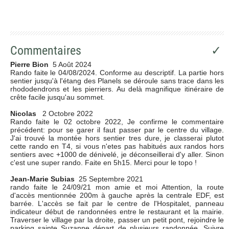
Commentaires
✓
Pierre Bion
5 Août 2024
Rando faite le 04/08/2024. Conforme au descriptif. La partie hors
sentier jusqu'à l'étang des Planels se déroule sans trace dans les
rhododendrons et les pierriers. Au delà magnifique itinéraire de
crête facile jusqu'au sommet.
Nicolas
2 Octobre 2022
Rando faite le 02 octobre 2022, Je confirme le commentaire
précédent: pour se garer il faut passer par le centre du village.
J'ai trouvé la montée hors sentier tres dure, je classerai plutot
cette rando en T4, si vous n'etes pas habitués aux randos hors
sentiers avec +1000 de dénivelé, je déconseillerai d'y aller. Sinon
c'est une super rando. Faite en 5h15. Merci pour le topo !
Jean-Marie Subias
25 Septembre 2021
rando faite le 24/09/21 mon amie et moi Attention, la route
d'accès mentionnée 200m à gauche après la centrale EDF, est
barrée. L'accès se fait par le centre de l'Hospitalet, panneau
indicateur début de randonnées entre le restaurant et la mairie.
Traverser le village par la droite, passer un petit pont, rejoindre le
parking sainte Suzanne départ de plusieurs randonnée. Suivre