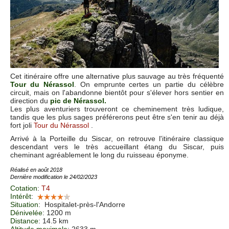
Cet itinéraire offre une alternative plus sauvage au très fréquenté
Tour du Nérassol
. On emprunte certes un partie du célèbre
circuit, mais on l'abandonne bientôt pour s'élever hors sentier en
direction du
pic de Nérassol.
Les plus aventuriers trouveront ce cheminement très ludique,
tandis que les plus sages préférerons peut être s'en tenir au déjà
fort joli
Tour du Nérassol
.
Arrivé à la Porteille du Siscar, on retrouve l'itinéraire classique
descendant vers le très accueillant étang du Siscar, puis
cheminant agréablement le long du ruisseau éponyme.
Réalisé en août 2018
Dernière modification le 24/02/2023
Cotation
:
T4
Intérêt
:
Situation
:
Hospitalet-près-l'Andorre
Dénivelée
: 1200 m
Distance
: 14.5 km
Altitude maximale
: 2633 m