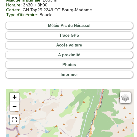
Horaire
: 3h30 + 3h00
Cartes
:
IGN Top25 2249 OT Bourg-Madame
Type d'itinéraire
: Boucle
Météo Pic du Nérassol
Trace GPS
Accès voiture
A proximité
Photos
Imprimer
+
Cartes IGN
−
Open Topo Map
Open Street Map
ESRI Word Imagery
Photographies aériennes