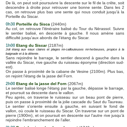
De là, on peut soit poursuivre la descente sur le fil de la crête, soit
descendre à droite pour retrouver une bonne sente. Dans les 2
cas, on retrouve plus bas une sente qui nous conduit jusqu'à la
Porteille du Siscar.
0h30
Porteille du Sisca
(2440m)
Au col, on retrouve l'itinéraire balisé du Tour du Nérassol. Suivre
le sentier balisé, en descente à gauche. Il nous amène sans
difficulté jusqu'aux abords de l'étang du Siscar.
1h00
Etang du Siscar
(2187m)
Joli étang aux eaux claires et plages mi-caillouteuses mi-herbeuses, propice à la
.
baignade et à la détente
Sans rejoindre le barrage, le sentier descend à gauche dans la
vallée du Siscar, rive gauche du ruisseau éponyme (direction sud-
est).
On passe à proximité de la cabane de Vesine (2100m). Plus bas,
on rejoint l'étang de la jasse del Forn.
2h00
E
tang de la jasse del Forn
(2067m)
Le sentier balisé longe l'étang par la gauche, dépasse le barrage,
et poursuit sa descente dans le vallon.
Peu après, on traverse le ruisseau sur un beau pont de pierre,
puis on passe à proximité de la jolie cascade du Saut du Taureau.
Le sentier s'oriente ensuite à gauche, en suivant le fond de
vallon, où coule le ruisseau du Siscar. On traverse sur un pont de
pierre (1900m), et on poursuit en descente sur l'autre rive jusqu’à
rejoindre l'embranchement de l'aller.