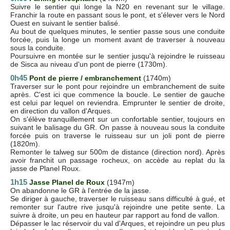
Suivre le sentier qui longe la N20 en revenant sur le village.
Franchir la route en passant sous le pont, et s'élever vers le Nord
Ouest en suivant le sentier balisé.
Au bout de quelques minutes, le sentier passe sous une conduite
forcée, puis la longe un moment avant de traverser à nouveau
sous la conduite.
Poursuivre en montée sur le sentier jusqu'à rejoindre le ruisseau
de Sisca au niveau d'un pont de pierre (1730m).
0h45
Pont de pierre / embranchement
(1740m)
Traverser sur le pont pour rejoindre un embranchement de suite
après. C'est ici que commence la boucle. Le sentier de gauche
est celui par lequel on reviendra. Emprunter le sentier de droite,
en direction du vallon d'Arques.
On s'élève tranquillement sur un confortable sentier, toujours en
suivant le balisage du GR. On passe à nouveau sous la conduite
forcée puis on traverse le ruisseau sur un joli pont de pierre
(1820m).
Remonter le talweg sur 500m de distance (direction nord). Après
avoir franchit un passage rocheux, on accède au replat du la
jasse de Planel Roux.
1h15
Jasse Planel de Roux
(1947m)
On abandonne le GR à l'entrée de la jasse.
Se diriger à gauche, traverser le ruisseau sans difficulté à gué, et
remonter sur l'autre rive jusqu'à rejoindre une petite sente. La
suivre à droite, un peu en hauteur par rapport au fond de vallon.
Dépasser le lac réservoir du val d'Arques, et rejoindre un peu plus