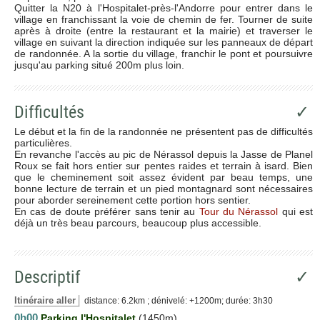
Quitter la N20 à l'Hospitalet-près-l'Andorre pour entrer dans le
village en franchissant la voie de chemin de fer. Tourner de suite
après à droite (entre la restaurant et la mairie) et traverser le
village en suivant la direction indiquée sur les panneaux de départ
de randonnée. A la sortie du village, franchir le pont et poursuivre
jusqu'au parking situé 200m plus loin.
Difficultés
✓
Le début et la fin de la randonnée ne présentent pas de difficultés
particulières.
En revanche l'accès au pic de Nérassol depuis la Jasse de Planel
Roux se fait hors entier sur pentes raides et terrain à isard. Bien
que le cheminement soit assez évident par beau temps, une
bonne lecture de terrain et un pied montagnard sont nécessaires
pour aborder sereinement cette portion hors sentier.
En cas de doute préférer sans tenir au
Tour du Nérassol
qui est
déjà un très beau parcours, beaucoup plus accessible.
Descriptif
✓
Itinéraire aller
distance: 6.2km ; dénivelé: +1200m; durée: 3h30
0h00
Parking l'Hospitalet
(1450m)