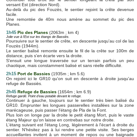
versant Est (direction Nord).
Au-delà du pic des Fouzès, le sentier rejoint la crête devenue
facile.
Une remontée de 40m nous amène au sommet du pic des
Planes.
1h45
Pic des Planes
(2063m ; km 4)
Jolie vue à l'Est sur les étangs de Bassiès.
Poursuivre sur le sentier de crête, en descente jusqu'au col de las
Fouzès (1944m).
Le sentier balisé remonte ensuite le fil de la crête sur 100m de
distance, puis s'en écarte vers la droite.
S'ensuit une longue traversée sur un terrain parfois un peu
chaotique, mais constamment balisé et sans réelle difficulté.
2h15
Port de Bassies
(1935m ; km 5.6)
On rejoint ici le GR10 qu'on suit en descente à droite jusqu'au
refuge de Bassiès.
2h45
Refuge de Bassies
(1654m ; km 6.9)
Refuge gardé. Point d'eau potable devant le refuge.
Continuer à gauche, toujours sur le sentier très bien balisé du
GR10. Emprunter les longues passerelles installées sur la zone
marécageuse, puis passer l'étang de Pla de la Font.
Plus loin on longe par la droite le petit étang Mort, puis le vaste
étang Majeur qu'on laisse en contrebas sur notre droite.
L'étang suivant est l'étang Long, légèrement à l'écart à droite du
sentier. N'hésitez pas à lui rendre une petite visite. Ses berges
accueillantes invitent à un moment de repos ou une baignade