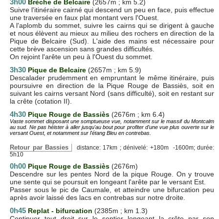
3h00
Brèche de Belcaire
(2657m ; km 5.2)
Suivre l'itinéraire cairné qui descend un peu en face, puis effectue
une traversée en faux plat montant vers l'Ouest.
A l'aplomb du sommet, suivre les cairns qui se dirigent à gauche
et nous élèvent au mieux au milieu des rochers en direction de la
Pique de Belcaire (Sud). L'aide des mains est nécessaire pour
cette brève ascension sans grandes difficultés.
On rejoint l'arête un peu à l'Ouest du sommet.
3h30
Pique de Belcaire
(2657m ; km 5.9)
Descalader prudemment en empruntant le même itinéraire, puis
poursuivre en direction de la Pique Rouge de Bassiès, soit en
suivant les cairns versant Nord (sans difficulté), soit en restant sur
la crête (cotation II).
4h30
Pique Rouge de Bassiès
(2676m ; km 6.4)
Vaste sommet disposant une somptueuse vue, notamment sur le massif du Montcalm
au sud. Ne pas héister à aller jusqu'au bout pour profiter d'une vue plus ouverte sur le
versant Ouest, et notamment sur l'étang Bleu en contrebas.
Retour par Bassies
distance: 17km ; dénivelé: +180m -1600m; durée:
5h10
0h00
Pique Rouge de Bassiès
(2676m)
Descendre sur les pentes Nord de la pique Rouge. On y trouve
une sente qui se poursuit en longeant l'arête par le versant Est.
Passer sous le pic de Caumale, et atteindre une bifurcation peu
après avoir laissé des lacs en contrebas sur notre droite.
0h45
Replat - bifurcation
(2385m ; km 1.3)
Continuer tout droit sur le sentier longeant la crête par son