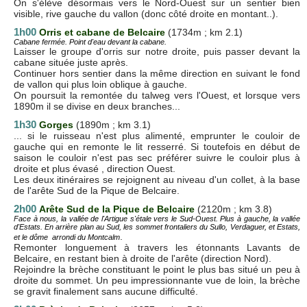
On s'élève désormais vers le Nord-Ouest sur un sentier bien
visible, rive gauche du vallon (donc côté droite en montant..).
1h00
Orris et cabane de Belcaire
(1734m ; km 2.1)
Cabane fermée.
Point d'eau devant la cabane.
Laisser le groupe d'orris sur notre droite, puis passer devant la
cabane située juste après.
Continuer hors sentier dans la même direction en suivant le fond
de vallon qui plus loin oblique à gauche.
On poursuit la remontée du talweg vers l'Ouest, et lorsque vers
1890m il se divise en deux branches...
1h30
Gorges
(1890m ; km 3.1)
... si le ruisseau n'est plus alimenté, emprunter le couloir de
gauche qui en remonte le lit resserré. Si toutefois en début de
saison le couloir n'est pas sec préférer suivre le couloir plus à
droite et plus évasé , direction Ouest.
Les deux itinéraires se rejoignent au niveau d'un collet, à la base
de l'arête Sud de la Pique de Belcaire.
2h00
Arête Sud de la Pique de Belcaire
(2120m ; km 3.8)
Face à nous, la vallée de l'Artigue s'étale vers le Sud-Ouest. Plus à gauche, la vallée
d'Estats. En arrière plan au Sud, les sommet frontaliers du Sullo, Verdaguer, et Estats,
.
et le dôme arrondi du Montcalm
Remonter longuement à travers les étonnants Lavants de
Belcaire, en restant bien à droite de l'arête (direction Nord).
Rejoindre la brèche constituant le point le plus bas situé un peu à
droite du sommet. Un peu impressionnante vue de loin, la brèche
se gravit finalement sans aucune difficulté.