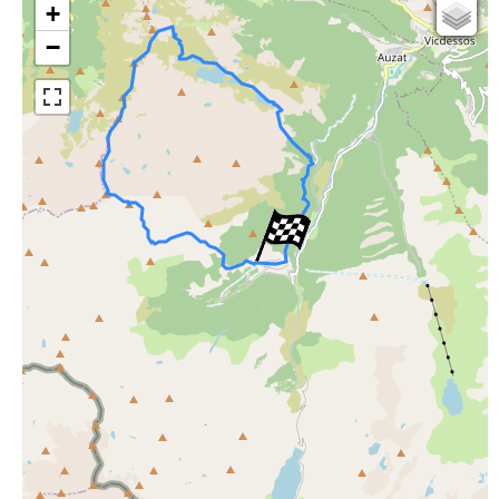
+
Cartes IGN
−
Open Topo Map
Open Street Map
ESRI Word Imagery
Photographies aériennes