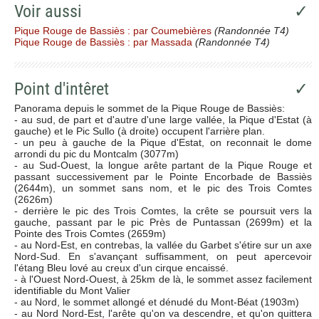
Voir aussi
✓
Pique Rouge de Bassiès : par Coumebières
(Randonnée T4)
Pique Rouge de Bassiès : par Massada
(Randonnée T4)
Point d'intêret
✓
Panorama depuis le sommet de la Pique Rouge de Bassiès:
- au sud, de part et d'autre d'une large vallée, la Pique d'Estat (à
gauche) et le Pic Sullo (à droite) occupent l'arrière plan.
- un peu à gauche de la Pique d'Estat, on reconnait le dome
arrondi du pic du Montcalm (3077m)
- au Sud-Ouest, la longue arête partant de la Pique Rouge et
passant successivement par le Pointe Encorbade de Bassiès
(2644m), un sommet sans nom, et le pic des Trois Comtes
(2626m)
- derrière le pic des Trois Comtes, la crête se poursuit vers la
gauche, passant par le pic Près de Puntassan (2699m) et la
Pointe des Trois Comtes (2659m)
- au Nord-Est, en contrebas, la vallée du Garbet s'étire sur un axe
Nord-Sud. En s'avançant suffisamment, on peut apercevoir
l'étang Bleu lové au creux d'un cirque encaissé.
- à l'Ouest Nord-Ouest, à 25km de là, le sommet assez facilement
identifiable du Mont Valier
- au Nord, le sommet allongé et dénudé du Mont-Béat (1903m)
- au Nord Nord-Est, l'arête qu'on va descendre, et qu'on quittera