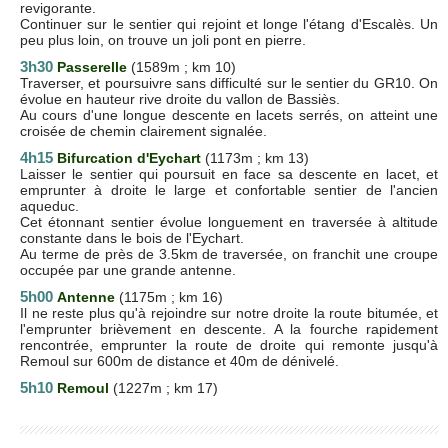
revigorante.
Continuer sur le sentier qui rejoint et longe l'étang d'Escalès. Un
peu plus loin, on trouve un joli pont en pierre.
3h30
Passerelle
(1589m ; km 10)
Traverser, et poursuivre sans difficulté sur le sentier du GR10. On
évolue en hauteur rive droite du vallon de Bassiès.
Au cours d'une longue descente en lacets serrés, on atteint une
croisée de chemin clairement signalée.
4h15
Bifurcation d'Eychart
(1173m ; km 13)
Laisser le sentier qui poursuit en face sa descente en lacet, et
emprunter à droite le large et confortable sentier de l'ancien
aqueduc.
Cet étonnant sentier évolue longuement en traversée à altitude
constante dans le bois de l'Eychart.
Au terme de près de 3.5km de traversée, on franchit une croupe
occupée par une grande antenne.
5h00
Antenne
(1175m ; km 16)
Il ne reste plus qu'à rejoindre sur notre droite la route bitumée, et
l'emprunter brièvement en descente. A la fourche rapidement
rencontrée, emprunter la route de droite qui remonte jusqu'à
Remoul sur 600m de distance et 40m de dénivelé.
5h10
Remoul
(1227m ; km 17)