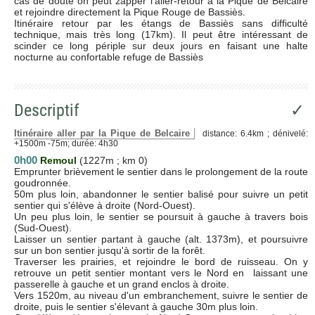
cas de doute on peut zapper l'aller-retour à la Pique de Belcaire
et rejoindre directement la Pique Rouge de Bassiès.
Itinéraire retour par les étangs de Bassiès sans difficulté
technique, mais très long (17km). Il peut être intéressant de
scinder ce long périple sur deux jours en faisant une halte
nocturne au confortable refuge de Bassiès
Descriptif
✓
Itinéraire aller par la Pique de Belcaire
distance: 6.4km ; dénivelé:
+1500m -75m; durée: 4h30
0h00
Remoul
(1227m ; km 0)
Emprunter brièvement le sentier dans le prolongement de la route
goudronnée.
50m plus loin, abandonner le sentier balisé pour suivre un petit
sentier qui s'élève à droite (Nord-Ouest).
Un peu plus loin, le sentier se poursuit à gauche à travers bois
(Sud-Ouest).
Laisser un sentier partant à gauche (alt. 1373m), et poursuivre
sur un bon sentier jusqu'à sortir de la forêt.
Traverser les prairies, et rejoindre le bord de ruisseau. On y
retrouve un petit sentier montant vers le Nord en laissant une
passerelle à gauche et un grand enclos à droite.
Vers 1520m, au niveau d'un embranchement, suivre le sentier de
droite, puis le sentier s'élevant à gauche 30m plus loin.