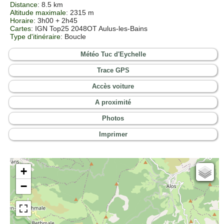
Distance
: 8.5 km
Altitude maximale
: 2315 m
Horaire
: 3h00 + 2h45
Cartes
:
IGN Top25 2048OT Aulus-les-Bains
Type d'itinéraire
: Boucle
Météo Tuc d'Eychelle
Trace GPS
Accès voiture
A proximité
Photos
Imprimer
+
Cartes IGN
−
Open Topo Map
Open Street Map
ESRI Word Imagery