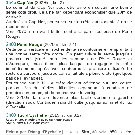
1h45
Cap Ner
(2029m ; km 2)
Le sommet du Cap Ner peut être évité en suivant une bonne
sente côté droit. Cela ne fait cependant économiser que 20m de
dénivelé.
Au-delà du Cap Ner, poursuivre sur la crête qui s'oriente à droite
(sud-ouest).
Vers 2070m, on vient butter contre la paroi rocheuse de Pene
Rouge.
2h00
Pene Rouge
(2070m ; km 2.4)
Cette paroi verticale en rocher délité se contourne en empruntant
une bonne sente côté droite. On peut suivre la sente jusqu'au
prochain col (situé entre les sommets de Pène Rouge et
d'Aubague), mais il est plus ludique de regagner la crête
immédiatement après avoir contourné la première difficulté. Le
reste du parcours jusqu'au col se fait alors pleine crête (quelques
pas de II évitables).
Poursuivre sur le fil. La crête devient aérienne sur une courte
portion. Pas de réelles difficultés cependant à condition de
prendre son temps, et de ne pas avoir le vertige.
Vers 2200m la crête devenue plus facile s’oriente à gauche
(direction sud). Continuer sans difficulté jusqu'au sommet du tuc
d'Eychelle.
3h00
Tuc d'Eychelle
(2315m ; km 3.2)
Croix en fer, et antenne avec panneau solaire
Vue au sud sur le Mont Valier
Retour par l'étang d'Eychelle
distance: 5km ; dénivelé: -950m; durée: