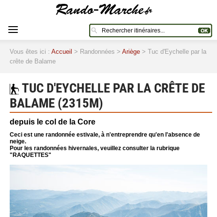
Vous êtes ici :
Accueil
> Randonnées >
Ariège
> Tuc d'Eychelle par la
crête de Balame
TUC D'EYCHELLE PAR LA CRÊTE DE
BALAME (2315M)
depuis le col de la Core
Ceci est une randonnée estivale, à n'entreprendre qu'en l'absence de
neige.
Pour les randonnées hivernales, veuillez consulter la rubrique
"RAQUETTES"