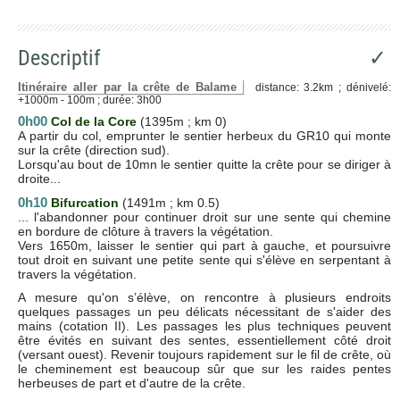
Descriptif
✓
Itinéraire aller par la crête de Balame
distance: 3.2km ; dénivelé:
+1000m - 100m ; durée: 3h00
0h00
Col de la Core
(1395m ; km 0)
A partir du col, emprunter le sentier herbeux du GR10 qui monte
sur la crête (direction sud).
Lorsqu'au bout de 10mn le sentier quitte la crête pour se diriger à
droite...
0h10
Bifurcation
(1491m ; km 0.5)
... l'abandonner pour continuer droit sur une sente qui chemine
en bordure de clôture à travers la végétation.
Vers 1650m, laisser le sentier qui part à gauche, et poursuivre
tout droit en suivant une petite sente qui s'élève en serpentant à
travers la végétation.
A mesure qu'on s’élève, on rencontre à plusieurs endroits
quelques passages un peu délicats nécessitant de s'aider des
mains (cotation II). Les passages les plus techniques peuvent
être évités en suivant des sentes, essentiellement côté droit
(versant ouest). Revenir toujours rapidement sur le fil de crête, où
le cheminement est beaucoup sûr que sur les raides pentes
herbeuses de part et d'autre de la crête.