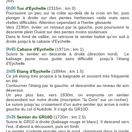
2h45
0h00
Tuc d'Eychelle
(2315m ; km 0)
Poursuivre un peu sur la crête au-delà de la croix en fer, puis
plonger à droite sur des pentes herbeuses raide mais sans
réelles difficultés. Attention cependant à l'herbe glissante.
Vers 2190m, éviter un ressaut par la gauche, puis poursuivre la
descente plein Ouest sur des pentes moins soutenues.
Dans le fond de vallée, on retrouve le sentier balisé qu'on suit à
droite jusqu'à la cabane d'Eychelle.
0h45
Cabane d'Eychelle
(1971m ; km 1)
Suivre le sentier en descente à droite (direction nord). Le
balisage jaune nous guide sans difficulté jusqu'à l'étang
d'Eychelle.
1h05
Etang d'Eychelle
(1894m ; km 1.5)
Ce joli étang très propice à la baignade et souvent très fréquenté
en été.
Contourner l'étang par la gauche, et descendre au niveau de son
déversoir.
Un peu plus bas, vers 1830m, on emprunte un sentier
descendant sur notre droite (inscription "la Core" sur un rocher).
Le suivre jusqu'au croisement d'un autre sentier qui arrive à notre
gauche du col d'Auédole. Il s'agit du GR10D.
1h35
Sentier du GR10D
(1720m ; km 2.5)
Suivre le GR10 à droite (balisage rouge et blanc). Il descend vers
l'est, d'abord à découvert, puis en forêt.
Le sentier s'oriente ensuite vers le nord, cheminant dans la partie