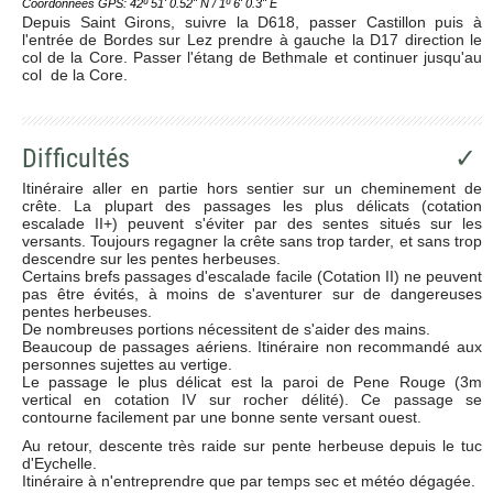
Coordonnées GPS: 42º 51' 0.52'' N / 1º 6' 0.3'' E
Depuis Saint Girons, suivre la D618, passer Castillon puis à
l'entrée de Bordes sur Lez prendre à gauche la D17 direction le
col de la Core. Passer l'étang de Bethmale et continuer jusqu'au
col de la Core.
Difficultés
✓
Itinéraire aller en partie hors sentier sur un cheminement de
crête. La plupart des passages les plus délicats (cotation
escalade II+) peuvent s'éviter par des sentes situés sur les
versants. Toujours regagner la crête sans trop tarder, et sans trop
descendre sur les pentes herbeuses.
Certains brefs passages d'escalade facile (Cotation II) ne peuvent
pas être évités, à moins de s'aventurer sur de dangereuses
pentes herbeuses.
De nombreuses portions nécessitent de s'aider des mains.
Beaucoup de passages aériens. Itinéraire non recommandé aux
personnes sujettes au vertige.
Le passage le plus délicat est la paroi de Pene Rouge (3m
vertical en cotation IV sur rocher délité). Ce passage se
contourne facilement par une bonne sente versant ouest.
Au retour, descente très raide sur pente herbeuse depuis le tuc
d'Eychelle.
Itinéraire à n'entreprendre que par temps sec et météo dégagée.