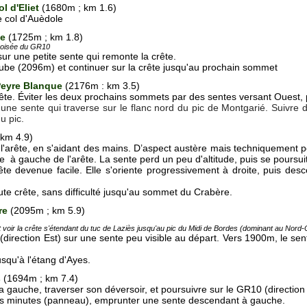
l d'Eliet
(1680m ; km 1.6)
e col d'Auèdole
le
(1725m ; km 1.8)
croisée du GR10
ur une petite sente qui remonte la crête.
ube (2096m) et continuer sur la crête jusqu'au prochain sommet
eyre Blanque
(2176m : km 3.5)
rête. Éviter les deux prochains sommets par des sentes versant Ouest, p
n
une sente qui traverse sur le flanc nord du pic de Montgarié. Suivre d
u pic.
 km 4.9)
l'arête, en s'aidant des mains. D’aspect austère mais techniquement peu 
 à gauche de l'arête. La sente perd un peu d'altitude, puis se poursuit
ête devenue facile. Elle s'oriente progressivement à droite, puis desc
te crête, sans difficulté jusqu'au
sommet du Crabère.
ère
(2095m ; km 5.9)
 voir la crête s'étendant du tuc de Laziès jusqu'au pic du Midi de Bordes (dominant au Nord
(direction Est) sur une sente peu visible au départ. Vers 1900m, le sent
usqu'à l'étang d'Ayes.
s
(1694m ; km 7.4)
la gauche, traverser son déversoir, et poursuivre sur le GR10 (direction
s minutes (panneau), emprunter une sente descendant à gauche.