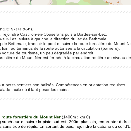
.71'' N / 1º 4' 0.04'' E
, rejoindre Castillon-en-Couserans puis à Bordes-sur-Lez.
s-sur-Lez, suivre à gauche la direction du lac de Bethmale.
g de Bethmale, franchir le pont et suivre la route forestière du Mount N
loin, au terminus de la route autorisée à la circulation (barrière).
 voiture de tourisme, un peu dégradée par endroit.
 forestière du Mount Ner est fermée à la circulation routière au niveau 
 sur petits sentiers non balisés. Compétences en orientation requises.
lade facile où il faut poser les mains.
a route forestière du Mount Ner
(1400m ; km 0)
g supérieur et suivre la piste sud-est. 200m plus loin, emprunter à droi
 sans trop de répits. En sortant du bois, rejoindre la cabane du col d'El