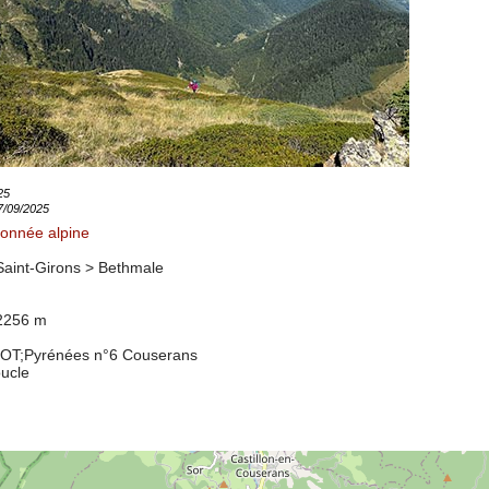
25
07/09/2025
onnée alpine
Saint-Girons >
Bethmale
 2256 m
8OT
;Pyrénées n°6 Couserans
oucle