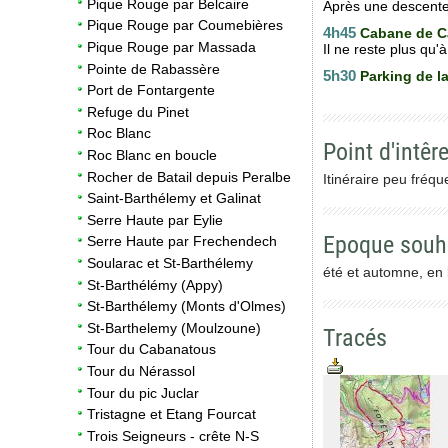
Pique Rouge par Belcaire
Après une descente 
Pique Rouge par Coumebières
4h45
Cabane de 
Pique Rouge par Massada
Il ne reste plus qu'à
Pointe de Rabassère
5h30
Parking de l
Port de Fontargente
Refuge du Pinet
Roc Blanc
Point d'intêre
Roc Blanc en boucle
Rocher de Batail depuis Peralbe
Itinéraire peu fréq
Saint-Barthélemy et Galinat
Serre Haute par Eylie
Epoque souh
Serre Haute par Frechendech
Soularac et St-Barthélemy
été et automne, en 
St-Barthélémy (Appy)
St-Barthélemy (Monts d'Olmes)
St-Barthelemy (Moulzoune)
Tracés
Tour du Cabanatous
Tour du Nérassol
Tour du pic Juclar
Tristagne et Etang Fourcat
Trois Seigneurs - crête N-S