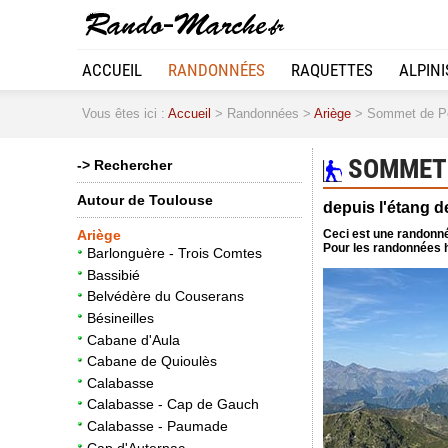
ACCUEIL
RANDONNÉES
RAQUETTES
ALPIN
Vous êtes ici :
Accueil
> Randonnées >
Ariège
> Sommet de Pey
SOMMET D
-> Rechercher
Autour de Toulouse
depuis l'étang d
Ceci est une randonné
Ariège
Pour les randonnées h
Barlonguère - Trois Comtes
Bassibié
Belvédère du Couserans
Bésineilles
Cabane d'Aula
Cabane de Quioulès
Calabasse
Calabasse - Cap de Gauch
Calabasse - Paumade
Cap d'Auternac