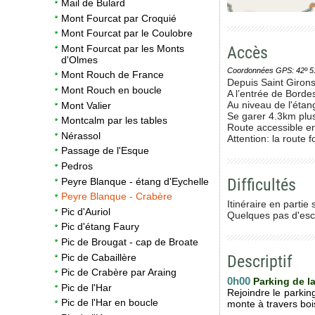
Mail de Bulard
Mont Fourcat par Croquié
Mont Fourcat par le Coulobre
Accès
Mont Fourcat par les Monts
d'Olmes
Coordonnées GPS: 42º 51' 0
Mont Rouch de France
Depuis Saint Girons
Mont Rouch en boucle
A l’entrée de Borde
Au niveau de l'étan
Mont Valier
Se garer 4.3km plus 
Montcalm par les tables
Route accessible en
Nérassol
Attention: la route
Passage de l'Esque
Pedros
Difficultés
Peyre Blanque - étang d'Eychelle
Peyre Blanque - Crabère
Itinéraire en partie
Pic d'Auriol
Quelques pas d'esca
Pic d'étang Faury
Pic de Brougat - cap de Broate
Pic de Cabaillère
Descriptif
Pic de Crabère par Araing
0h00
Parking de l
Pic de l'Har
Rejoindre le parkin
Pic de l'Har en boucle
monte à travers bois