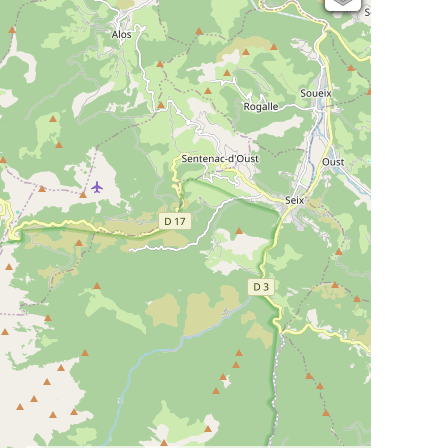
Open Topo Map
Open Street Map
ESRI Word Imagery
Photographies aériennes