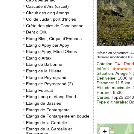
Cascade d'Ars (circuit)
Circuit des cinq étangs
Col de Juclar, port d'Incles
Crête des pics de Canalbonne
Dent d'Orlu
Etang Bleu, Cirque d'Embans
Etang d'Appy par Appy
Etang d'Appy, Mts d'Olmes
Réalisé en Septembre 20
Dernière modification le 
Etang d'Artax
Cotation
:
T4
- Rand
Etang de Balbonne
Intérêt
:
Etang de la Hillette
Situation
:
Ariège > 
Etang de Peyregrand
Dénivelée
: 1000 m
Distance
: 11.5 km
Etang de Peyregrand (2)
Altitude maximale
:
Etang Fourcat
Horaire
: 5h30
Etang Long et étang Rond
Cartes
:
Top25 204
Type d'itinéraire
: B
Etangs de Bassiès
Etangs de Fontargente
Etangs de Fontargente en boucle
Etangs de la Gardelle
Etangs de la Gardelle et
+
Soucarrane