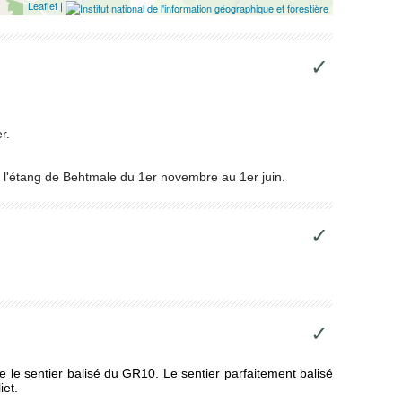
Leaflet
|
✓
er.
de l'étang de Behtmale du 1er novembre au 1er juin.
✓
✓
te le sentier balisé du GR10. Le sentier parfaitement balisé
iet.