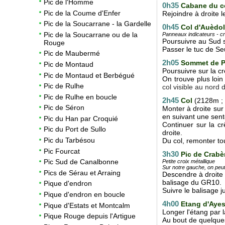
Pic de l'Homme
0h35
Cabane du co
Pic de la Coume d'Enfer
Rejoindre à droite l
Pic de la Soucarrane - la Gardelle
0h45
Col d'Auèdo
Pic de la Soucarrane ou de la
Panneaux indicateurs - 
Poursuivre au Sud s
Rouge
Passer le tuc de Se
Pic de Maubermé
2h05
Sommet de P
Pic de Montaud
Poursuivre sur la c
Pic de Montaud et Berbégué
On trouve plus loi
Pic de Rulhe
col visible au nord d
Pic de Rulhe en boucle
2h45
Col
(2128m ;
Pic de Séron
Monter à droite sur 
en suivant une sente
Pic du Han par Croquié
Continuer sur la cr
Pic du Port de Sullo
droite.
Pic du Tarbésou
Du col, remonter tou
Pic Fourcat
3h30
Pic de Crab
Pic Sud de Canalbonne
Petite croix métallique
Sur notre gauche, on peut
Pics de Sérau et Arraing
Descendre à droite 
balisage du GR10.
Pique d'endron
Suivre le balisage j
Pique d'endron en boucle
4h00
Etang d'Aye
Pique d'Estats et Montcalm
Longer l'étang par 
Pique Rouge depuis l'Artigue
Au bout de quelque