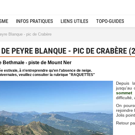
ISME
INFOS PRATIQUES
LIENS UTILES
TOPO-GUIDES
re Blanque - pic de Crabère
E PEYRE BLANQUE - PIC DE CRABÈRE (
e Bethmale - piste de Mount Ner
e estivale, à n'entreprendre qu'en l'absence de neige.
ivernales, veuillez consulter la rubrique "RAQUETTES"
Depuis l
jusqu'au 
sommet 
difficulté
On poursu
rejoindre 
Jolis poin
Retour pa