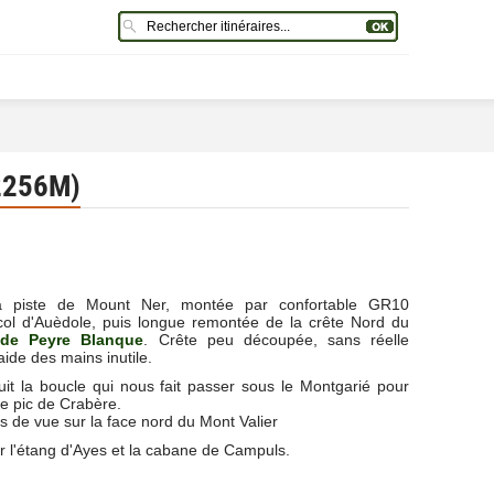
2256M)
a piste de Mount Ner, montée par confortable GR10
col d'Auèdole, puis longue remontée de la crête Nord du
de Peyre Blanque
. Crête peu découpée, sans réelle
, aide des mains inutile.
it la boucle qui nous fait passer sous le Montgarié pour
le pic de Crabère.
ts de vue sur la face nord du Mont Valier
r l'étang d'Ayes et la cabane de Campuls.