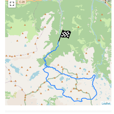
ESRI Word Imagery
Photographies aériennes
Leaflet