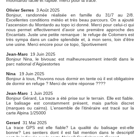
moontardo facile et rapide. merci pour la trace.
Olivier Serres
3 Août 2025
Bonjour, randonnée réalisée en famille du 31/7 au 2/8.
Excellentes conditions météo et très beau parcours. On a ajouté
l’ascension du Montardo au topo ici donné. Merci pour celui-ci qui
nous permet effectivement d’avoir une première approche des
Encantats. Juste une petite remarque : le refuge de Colomers est
très sympa dans un cadre splendide et, à mon sens, loin d’être
une usine. Merci encore pour ce topo, Sportivement
Jean-Marc
19 Juin 2025
Bonjour Nina, le bivouac est malheureusement interdit dans le
parc national d'Aigüestortes
Nina
19 Juin 2025
Bonjour à tous, Pouvons nous dormir en tente où il est obligatoire
de dormir en refuge ? Merci de votre réponse ????
Jean-Marc
1 Juin 2025
Bonjour Gérard, La trace a été prise sur le terrain. Elle est fiable.
Le balisage est constamment présent, mais parfois discret
(marques ou cairns). L'ensemble de l'itinéraire est tracé sur la
carte Alpina 1/25000
Gerard
31 Mai 2025
La trace GPS est elle fiable? La qualité du balisage est-elle
bonne? Les sentiers dont il est fait mention dans le descriptif