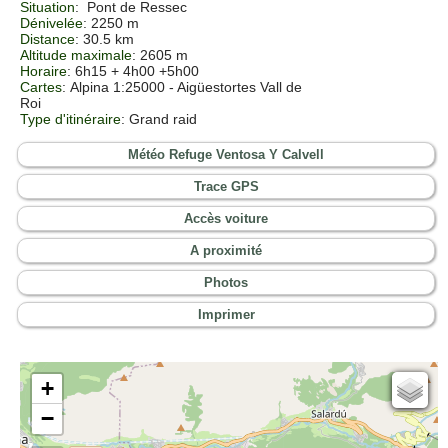
Situation
:
Pont de Ressec
Dénivelée
: 2250 m
Distance
: 30.5 km
Altitude maximale
: 2605 m
Horaire
: 6h15 + 4h00 +5h00
Cartes
: Alpina 1:25000 - Aigüestortes Vall de
Roi
Type d'itinéraire
: Grand raid
Météo Refuge Ventosa Y Calvell
Trace GPS
Accès voiture
A proximité
Photos
Imprimer
+
Cartes IGN
−
Open Topo Map
Open Street Map