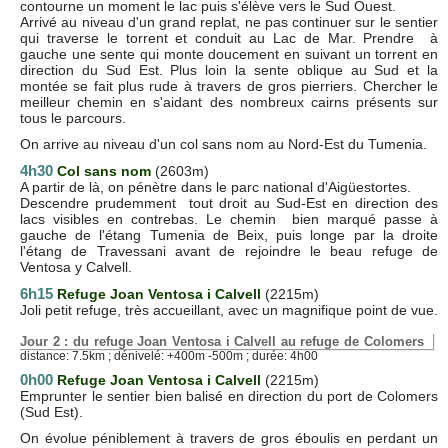
contourne un moment le lac puis s'élève vers le Sud Ouest.
Arrivé au niveau d'un grand replat, ne pas continuer sur le sentier
qui traverse le torrent et conduit au Lac de Mar. Prendre à
gauche une sente qui monte doucement en suivant un torrent en
direction du Sud Est. Plus loin la sente oblique au Sud et la
montée se fait plus rude à travers de gros pierriers. Chercher le
meilleur chemin en s'aidant des nombreux cairns présents sur
tous le parcours.
On arrive au niveau d'un col sans nom au Nord-Est du Tumenia.
4h30
Col sans nom
(2603m)
A partir de là, on pénètre dans le parc national d'Aigüestortes.
Descendre prudemment tout droit au Sud-Est en direction des
lacs visibles en contrebas. Le chemin bien marqué passe à
gauche de l'étang Tumenia de Beix, puis longe par la droite
l'étang de Travessani avant de rejoindre le beau refuge de
Ventosa y Calvell.
6h15
Refuge Joan Ventosa i Calvell
(2215m)
Joli petit refuge, très accueillant, avec un magnifique point de vue.
Jour 2 : du refuge Joan Ventosa i Calvell au refuge de Colomers
distance: 7.5km ; dénivelé: +400m -500m ; durée: 4h00
0h00
Refuge Joan Ventosa i Calvell
(2215m)
Emprunter le sentier bien balisé en direction du port de Colomers
(Sud Est).
On évolue péniblement à travers de gros éboulis en perdant un