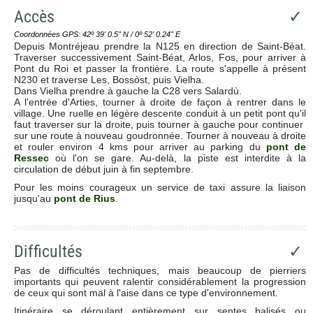
Accès
✓
Coordonnées GPS: 42º 39' 0.5'' N / 0º 52' 0.24'' E
Depuis Montréjeau prendre la N125 en direction de Saint-Béat.
Traverser successivement Saint-Béat, Arlos, Fos, pour arriver à
Pont du Roi et passer la frontière. La route s'appelle à présent
N230 et traverse Les, Bossòst, puis Vielha.
Dans Vielha prendre à gauche la C28 vers Salardù.
A l'entrée d'Arties, tourner à droite de façon à rentrer dans le
village. Une ruelle en légère descente conduit à un petit pont qu'il
faut traverser sur la droite, puis tourner à gauche pour continuer
sur une route à nouveau goudronnée. Tourner à nouveau à droite
et rouler environ 4 kms pour arriver au parking du
pont de
Ressec
où l'on se gare. Au-delà, la piste est interdite à la
circulation de début juin à fin septembre.
Pour les moins courageux un service de taxi assure la liaison
jusqu'au
pont de Rius
.
Difficultés
✓
Pas de difficultés techniques, mais beaucoup de pierriers
importants qui peuvent ralentir considérablement la progression
de ceux qui sont mal à l'aise dans ce type d'environnement.
Itinéraire se déroulant entièrement sur sentes balisés ou