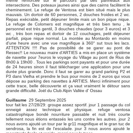
même renforcée sur le parcours par des panneaux aux
intersections. Des poteaux jaunes ainsi que des cairns facilitent le
cheminement. Le refuge de Ventosa est bien situé mais le plus
mauvais. Un dortoir de 60 personnes, 2 douches froides et 2 wc.
Repas exécrable, petit déjeuner limite mais un bon pique nique.
Le refuge de Colomers est magnifique et très bien tenu , le
personnel est très gentil, 3 douches chaudes (pour 3 euros) et 3
wc , très bon repas et dortoir de 12 couchages, petit déjeuner
parfait, pique nique normal. La montée au Montardo en moins
d'une heure avec une vue magnifique à 360° sut tous les lacs.
ATTENTION !!!! Pas de possibilité de se garer au pont de
Ressec!! Le nouveau maire d'ARTIES a mis en place un système
de navette pour 7euros le voyage du Village au pont de Rius de
8h00 à 19h00 . Tous les parkings sont payants et pour une durée
de 24 heures sinon il faut télécharger une application pour une
durée plus grande. Donc il faut se garer au grand parking P2 et
P3 dans Vielha et prendre le bus pour moins de 2 euros qui vous
dépose au parking des navettes à ARTIES. Merci infiniment pour
cette trace, belle découverte et ça vaut vraiment le détour sans
grande difficulté. Joël du Club Alpin Vallée d' Ossau
Guillaume
29 Septembre 2025
tour fait les 27/28/29: groupe assez sportif. jour 1 passage du col
enneigé assez technique et physique. refuge ventosa
catastrophique bondé nourriture passable et nuit très courte
tellement nous étions entassés les uns contre les autres. jour 2
nous avons ajouté un tour par le gr11 magnifique et le gran tuc de
sendrosa, la fin est de l'escalade. jour 3 nous avons ajouté le