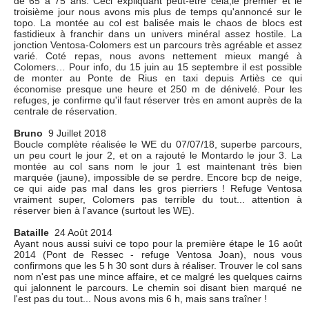
de 65 à 75 ans. Ceci expliquant peut-être cela,le premier et le
troisième jour nous avons mis plus de temps qu'annoncé sur le
topo. La montée au col est balisée mais le chaos de blocs est
fastidieux à franchir dans un univers minéral assez hostile. La
jonction Ventosa-Colomers est un parcours très agréable et assez
varié. Coté repas, nous avons nettement mieux mangé à
Colomers… Pour info, du 15 juin au 15 septembre il est possible
de monter au Ponte de Rius en taxi depuis Artiès ce qui
économise presque une heure et 250 m de dénivelé. Pour les
refuges, je confirme qu'il faut réserver très en amont auprès de la
centrale de réservation.
Bruno
9 Juillet 2018
Boucle complète réalisée le WE du 07/07/18, superbe parcours,
un peu court le jour 2, et on a rajouté le Montardo le jour 3. La
montée au col sans nom le jour 1 est maintenant très bien
marquée (jaune), impossible de se perdre. Encore bcp de neige,
ce qui aide pas mal dans les gros pierriers ! Refuge Ventosa
vraiment super, Colomers pas terrible du tout... attention à
réserver bien à l'avance (surtout les WE).
Bataille
24 Août 2014
Ayant nous aussi suivi ce topo pour la première étape le 16 août
2014 (Pont de Ressec - refuge Ventosa Joan), nous vous
confirmons que les 5 h 30 sont durs à réaliser. Trouver le col sans
nom n'est pas une mince affaire, et ce malgré les quelques cairns
qui jalonnent le parcours. Le chemin soi disant bien marqué ne
l'est pas du tout... Nous avons mis 6 h, mais sans traîner !