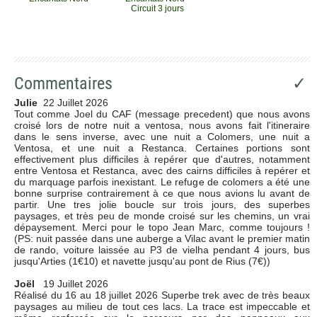
Circuit 3 jours
Commentaires
✓
Julie
22 Juillet 2026
Tout comme Joel du CAF (message precedent) que nous avons
croisé lors de notre nuit a ventosa, nous avons fait l'itineraire
dans le sens inverse, avec une nuit a Colomers, une nuit a
Ventosa, et une nuit a Restanca. Certaines portions sont
effectivement plus difficiles à repérer que d'autres, notamment
entre Ventosa et Restanca, avec des cairns difficiles à repérer et
du marquage parfois inexistant. Le refuge de colomers a été une
bonne surprise contrairement à ce que nous avions lu avant de
partir. Une tres jolie boucle sur trois jours, des superbes
paysages, et très peu de monde croisé sur les chemins, un vrai
dépaysement. Merci pour le topo Jean Marc, comme toujours !
(PS: nuit passée dans une auberge a Vilac avant le premier matin
de rando, voiture laissée au P3 de vielha pendant 4 jours, bus
jusqu'Arties (1€10) et navette jusqu'au pont de Rius (7€))
Joël
19 Juillet 2026
Réalisé du 16 au 18 juillet 2026 Superbe trek avec de très beaux
paysages au milieu de tout ces lacs. La trace est impeccable et