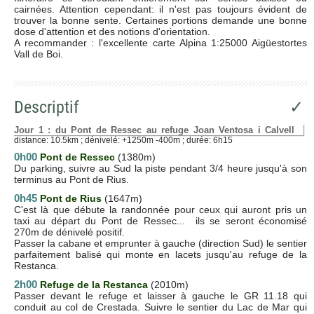
cairnées. Attention cependant: il n'est pas toujours évident de
trouver la bonne sente. Certaines portions demande une bonne
dose d'attention et des notions d'orientation.
A recommander : l'excellente carte Alpina 1:25000 Aigüestortes
Vall de Boi.
Descriptif
✓
Jour 1 : du Pont de Ressec au refuge Joan Ventosa i Calvell
distance: 10.5km ; dénivelé: +1250m -400m ; durée: 6h15
0h00
Pont de Ressec
(1380m)
Du parking, suivre au Sud la piste pendant 3/4 heure jusqu'à son
terminus au Pont de Rius.
0h45
Pont de Rius
(1647m)
C'est là que débute la randonnée pour ceux qui auront pris un
taxi au départ du Pont de Ressec... ils se seront économisé
270m de dénivelé positif.
Passer la cabane et emprunter à gauche (direction Sud) le sentier
parfaitement balisé qui monte en lacets jusqu'au refuge de la
Restanca.
2h00
Refuge de la Restanca
(2010m)
Passer devant le refuge et laisser à gauche le GR 11.18 qui
conduit au col de Crestada. Suivre le sentier du Lac de Mar qui