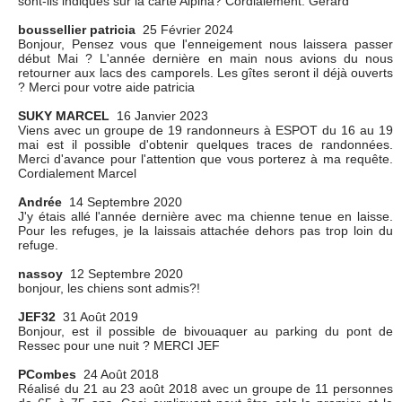
sont-ils indiqués sur la carte Alpina? Cordialement. Gerard
boussellier patricia
25 Février 2024
Bonjour, Pensez vous que l'enneigement nous laissera passer
début Mai ? L'année dernière en main nous avions du nous
retourner aux lacs des camporels. Les gîtes seront il déjà ouverts
? Merci pour votre aide patricia
SUKY MARCEL
16 Janvier 2023
Viens avec un groupe de 19 randonneurs à ESPOT du 16 au 19
mai est il possible d'obtenir quelques traces de randonnées.
Merci d'avance pour l'attention que vous porterez à ma requête.
Cordialement Marcel
Andrée
14 Septembre 2020
J'y étais allé l'année dernière avec ma chienne tenue en laisse.
Pour les refuges, je la laissais attachée dehors pas trop loin du
refuge.
nassoy
12 Septembre 2020
bonjour, les chiens sont admis?!
JEF32
31 Août 2019
Bonjour, est il possible de bivouaquer au parking du pont de
Ressec pour une nuit ? MERCI JEF
PCombes
24 Août 2018
Réalisé du 21 au 23 août 2018 avec un groupe de 11 personnes