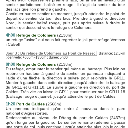
sentier parfaitement balisé en rouge. Il s'agit du sentier du tour
des lacs que l'on prend à gauche.
Continuer sur ce sentier un moment, jusqu'à atteindre le point de
départ du sentier du tour des lacs. Prendre à gauche, direction
Nord, le sentier balisé rouge, puis peu après suivre à droite le
sentier qui descend vers le refuge de Colomers.
4h00
Refuge de Colomers
(2138m)
un refuge "usine" qui nous fait regretter le joli petit refuge Ventosa
i Calvell
Jour 3 : Du refuge de Colomers au Pont de Ressec
distance: 12.5km
; dénivelé: +600m -1350m ; durée: 5h00
0h00
Refuge de Colomers
(2138m)
Du refuge, emprunter le sentier qui mène au barrage. Plus loin on
repère en hauteur à gauche du sentier un panneau indiquant à
l'aide d'une flèche la direction à suivre pour rejoindre le GR11.
Monter à gauche dans cette direction jusqu'à atteindre le balisage
du GR11 et GR11.18. Le suivre à gauche en direction du port de
Caldes. Très vite on laisse le GR11 pour continuer sur le GR11.18
(balisage rouge et jaune), jusqu'à atteindre le port de Caldes.
1h20
Port de Caldes
(2568m)
Un panneau indiquant qu'on entre à nouveau dans le parc
national d'Aigüestortes.
Redescendre au niveau de l'étang du port de Caldes (2437m)
qu'on longe par la gauche. Le sentier remonte rudement, passe
une sorte de col, puis continue jusqu'à atteindre plus loin le col de