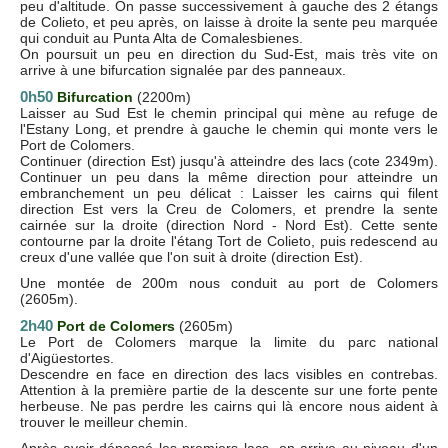
peu d'altitude. On passe successivement à gauche des 2 étangs
de Colieto, et peu après, on laisse à droite la sente peu marquée
qui conduit au Punta Alta de Comalesbienes.
On poursuit un peu en direction du Sud-Est, mais très vite on
arrive à une bifurcation signalée par des panneaux.
0h50
Bifurcation
(2200m)
Laisser au Sud Est le chemin principal qui mène au refuge de
l'Estany Long, et prendre à gauche le chemin qui monte vers le
Port de Colomers.
Continuer (direction Est) jusqu'à atteindre des lacs (cote 2349m).
Continuer un peu dans la même direction pour atteindre un
embranchement un peu délicat : Laisser les cairns qui filent
direction Est vers la Creu de Colomers, et prendre la sente
cairnée sur la droite (direction Nord - Nord Est). Cette sente
contourne par la droite l'étang Tort de Colieto, puis redescend au
creux d'une vallée que l'on suit à droite (direction Est).
Une montée de 200m nous conduit au port de Colomers
(2605m).
2h40
Port de Colomers
(2605m)
Le Port de Colomers marque la limite du parc national
d'Aigüestortes.
Descendre en face en direction des lacs visibles en contrebas.
Attention à la première partie de la descente sur une forte pente
herbeuse. Ne pas perdre les cairns qui là encore nous aident à
trouver le meilleur chemin.
Après avoir dépassé les premiers lacs, on arrive au niveau d'un