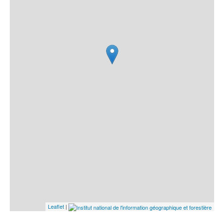
Leaflet
|