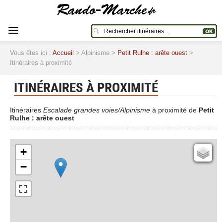
Vous êtes ici :
Accueil
> Alpinisme >
Petit Rulhe : arête ouest
>
Itinéraires à proximité
ITINÉRAIRES À PROXIMITÉ
Itinéraires
Escalade grandes voies/Alpinisme
à proximité de
Petit
Rulhe : arête ouest
+
Cartes IGN
−
Open Topo Map
Open Street Map
ESRI Word Imagery
Photographies aériennes