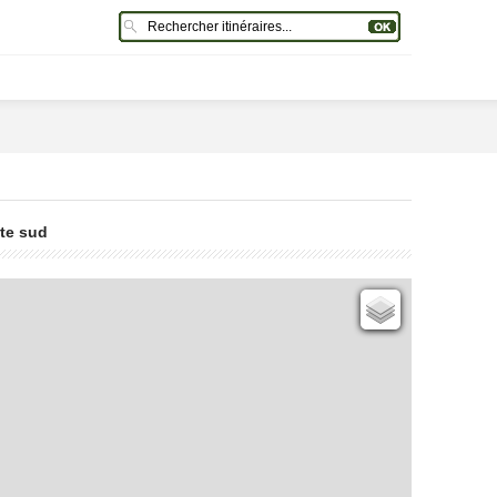
ête sud
Cartes IGN
Open Topo Map
Open Street Map
ESRI Word Imagery
Photographies aériennes