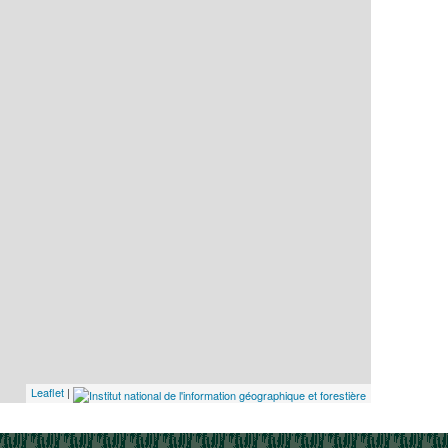
Leaflet
|