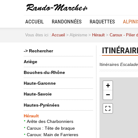
ACCUEIL
RANDONNÉES
RAQUETTES
ALPIN
Vous êtes ici :
Accueil
> Alpinisme >
Hérault
>
Caroux - Pilier 
ITINÉRAIR
-> Rechercher
Ariège
Itinéraires
Escalade
Bouches-du-Rhône
Haute-Garonne
+
−
Haute-Savoie
Hautes-Pyrénées
Hérault
Arête des Charbonniers
Caroux : Tête de braque
Caroux: Main de Farrieres