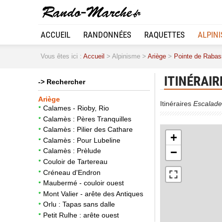
ACCUEIL
RANDONNÉES
RAQUETTES
ALPIN
Vous êtes ici :
Accueil
> Alpinisme >
Ariège
>
Pointe de Rabas
ITINÉRAIR
-> Rechercher
Ariège
Itinéraires
Escalade
Calames - Rioby, Rio
Calamès : Pères Tranquilles
Calamès : Pilier des Cathare
+
Calamès : Pour Lubeline
−
Calamès : Prèlude
Couloir de Tartereau
Créneau d'Endron
Maubermé - couloir ouest
Mont Valier - arête des Antiques
Orlu : Tapas sans dalle
Petit Rulhe : arête ouest