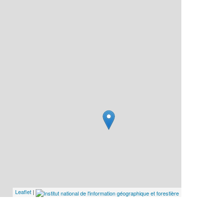
Leaflet
|