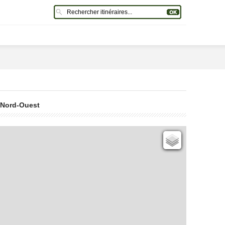
e Nord-Ouest
Cartes IGN
Open Topo Map
Open Street Map
ESRI Word Imagery
Photographies aériennes