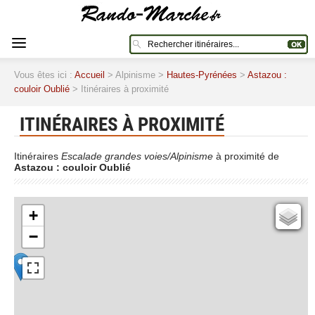
Vous êtes ici :
Accueil
> Alpinisme >
Hautes-Pyrénées
>
Astazou :
couloir Oublié
> Itinéraires à proximité
ITINÉRAIRES À PROXIMITÉ
Itinéraires
Escalade grandes voies/Alpinisme
à proximité de
Astazou : couloir Oublié
+
Cartes IGN
−
Open Topo Map
Open Street Map
ESRI Word Imagery
Photographies aériennes