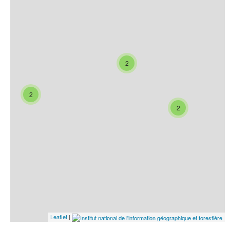
2
2
2
Leaflet
|